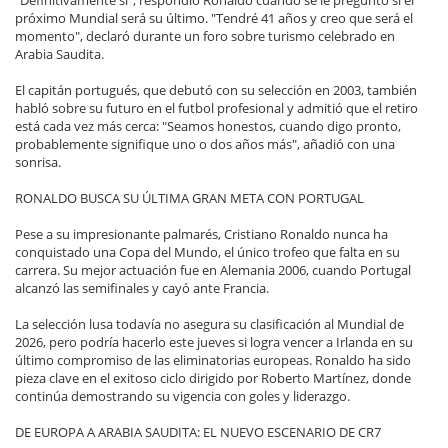
próximo Mundial será su último. "Tendré 41 años y creo que será el
momento", declaró durante un foro sobre turismo celebrado en
Arabia Saudita.
El capitán portugués, que debutó con su selección en 2003, también
habló sobre su futuro en el futbol profesional y admitió que el retiro
está cada vez más cerca: "Seamos honestos, cuando digo pronto,
probablemente signifique uno o dos años más", añadió con una
sonrisa.
RONALDO BUSCA SU ÚLTIMA GRAN META CON PORTUGAL
Pese a su impresionante palmarés, Cristiano Ronaldo nunca ha
conquistado una Copa del Mundo, el único trofeo que falta en su
carrera. Su mejor actuación fue en Alemania 2006, cuando Portugal
alcanzó las semifinales y cayó ante Francia.
La selección lusa todavía no asegura su clasificación al Mundial de
2026, pero podría hacerlo este jueves si logra vencer a Irlanda en su
último compromiso de las eliminatorias europeas. Ronaldo ha sido
pieza clave en el exitoso ciclo dirigido por Roberto Martínez, donde
continúa demostrando su vigencia con goles y liderazgo.
DE EUROPA A ARABIA SAUDITA: EL NUEVO ESCENARIO DE CR7