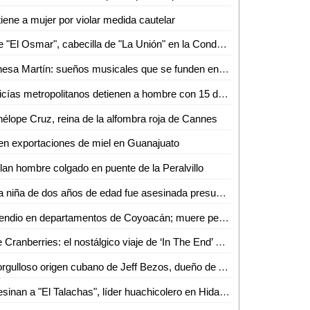
iene a mujer por violar medida cautelar
Cae "El Osmar", cabecilla de "La Unión" en la Condesa
Vanesa Martín: sueños musicales que se funden entre México y España
Policías metropolitanos detienen a hombre con 15 dosis de droga
élope Cruz, reina de la alfombra roja de Cannes
n exportaciones de miel en Guanajuato
lan hombre colgado en puente de la Peralvillo
Una niña de dos años de edad fue asesinada presuntamente por su hermana de 16 años de edad
Incendio en departamentos de Coyoacán; muere perrito
The Cranberries: el nostálgico viaje de ‘In The End’ sin Dolores
El orgulloso origen cubano de Jeff Bezos, dueño de Amazon
Asesinan a "El Talachas", líder huachicolero en Hidalgo