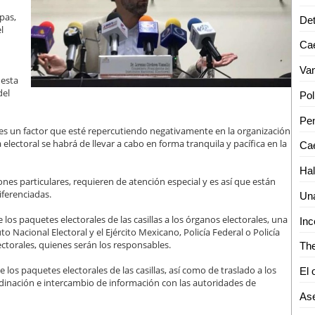
pas,
Det
l
 esta
del
Pen
 es un factor que esté repercutiendo negativamente en la organización
 electoral se habrá de llevar a cabo en forma tranquila y pacífica en la
Cae
Hal
nes particulares, requieren de atención especial y es así que están
iferenciadas.
los paquetes electorales de las casillas a los órganos electorales, una
uto Nacional Electoral y el Ejército Mexicano, Policía Federal o Policía
ctorales, quienes serán los responsables.
e los paquetes electorales de las casillas, así como de traslado a los
dinación e intercambio de información con las autoridades de