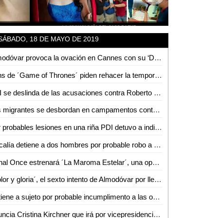
SÁBADO, 18 DE MAYO DE 2019
Almodóvar provoca la ovación en Cannes con su ‘Dolor y gloria’
Fans de ´Game of Thrones´ piden rehacer la temporada final
PRI se deslinda de las acusaciones contra Roberto Sandoval
Los migrantes se desbordan en campamentos contra Patrulla Fronteriza
Por probables lesiones en una riña PDI detuvo a individuo
Fiscalía detiene a dos hombres por probable robo a industria
Canal Once estrenará ´La Maroma Estelar´, una opción distinta a la ´comentocracia´
´Dolor y gloria´, el sexto intento de Almodóvar por llevarse la Palma de Oro
Detiene a sujeto por probable incumplimento a las obligaciones familiares
Anuncia Cristina Kirchner que irá por vicepresidencia de Argentina