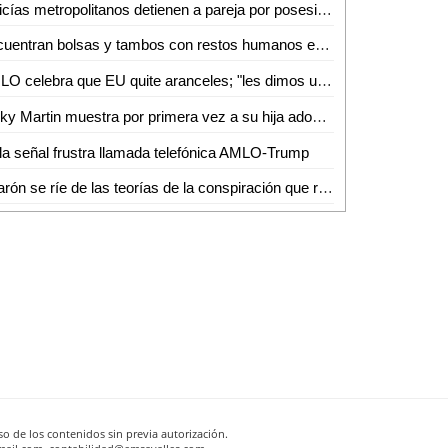
Policías metropolitanos detienen a pareja por posesión de marihuana
Encuentran bolsas y tambos con restos humanos en finca de Tlajomulco
AMLO celebra que EU quite aranceles; "les dimos una ayudadita" a Canadá, dijo
Ricky Martin muestra por primera vez a su hija adoptiva
a señal frustra llamada telefónica AMLO-Trump
Cuarón se ríe de las teorías de la conspiración que rodean a Kubrick
o de los contenidos sin previa autorización.