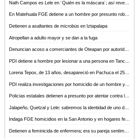
Nath Campos es Lele en ´Quién es la máscara´; así reveló su identidad (VIDEO)
En Matehuala FGE detiene a un hombre por presunto robo calificado
Detienen a asaltantes de microbús en Iztapalapa
Atropellan a adulto mayor y se dan a la fuga
Denuncian acoso a comerciantes de Oteapan por autoridades de Chinameca
PDI detiene a hombre por lesionar a una persona en Tancanhuitz
Lorena Tepox, de 13 años, desapareció en Pachuca el 25 de octubre
PDI realiza investigaciones por homicidio de un hombre y dos lesionados en Juan Pablo SLP
Policías estatales detienen a presunto por atentar contra la seguridad de tránsito
Jalapeño, Quetzal y Lele: sabremos la identidad de uno de ellos en ´Quién es la máscara´
Indaga FGE homicidios en la San Antonio y en hogares ferrocarrileros de SGS
Detienen a feminicida de enfermera; era su pareja sentimental