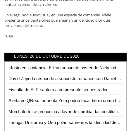
fantasma en un sketch cómico.
En el segundo audiovisual, en una especie de comercial, Adele
presenta unos pantalones que emanan un delicioso olor que
proviene... del trasero.
?CAR
LUNES, 26 DE OCTUBRE DE 2020
¡Justo en la infancia! Filtran supuesto póster de Nickelodeon con reboots animados
David Zepeda responde a supuesto romance con Daniel Urquiza
Fiscalía de SLP captura a un presunto secuestrador
Alerta en QRoo: tormenta Zeta podría tocar tierra como huracán
Mon Laferte se pronuncia a favor de cambiar la constitución en Chile; así acudió a votar
Tortuga, Unicornio y Oso polar: sabremos la identidad de uno de ellos en ´Quién es la máscara´