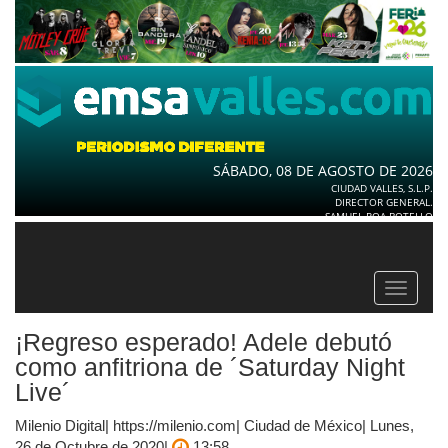
SÁBADO, 08 DE AGOSTO DE 2026
CIUDAD VALLES, S.L.P.
DIRECTOR GENERAL.
SAMUEL ROA BOTELLO
Toggle
navigat
¡Regreso esperado! Adele debutó
como anfitriona de ´Saturday Night
Live´
Milenio Digital| https://milenio.com| Ciudad de México| Lunes,
26 de Octubre de 2020|
13:58