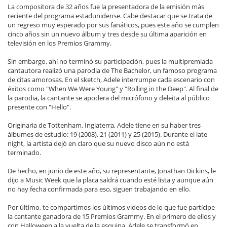
La compositora de 32 años fue la presentadora de la emisión más
reciente del programa estadunidense. Cabe destacar que se trata de
un regreso muy esperado por sus fanáticos, pues este año se cumplen
cinco años sin un nuevo álbum y tres desde su última aparición en
televisión en los Premios Grammy.
Sin embargo, ahí no terminó su participación, pues la multipremiada
cantautora realizó una parodia de The Bachelor, un famoso programa
de citas amorosas. En el sketch, Adele interrumpe cada escenario con
éxitos como "When We Were Young" y "Rolling in the Deep". Al final de
la parodia, la cantante se apodera del micrófono y deleita al público
presente con "Hello".
Originaria de Tottenham, Inglaterra, Adele tiene en su haber tres
álbumes de estudio: 19 (2008), 21 (2011) y 25 (2015). Durante el late
night, la artista dejó en claro que su nuevo disco aún no está
terminado.
De hecho, en junio de este año, su representante, Jonathan Dickins, le
dijo a Music Week que la placa saldrá cuando esté lista y aunque aún
no hay fecha confirmada para eso, siguen trabajando en ello.
Por último, te compartimos los últimos videos de lo que fue partícipe
la cantante ganadora de 15 Premios Grammy. En el primero de ellos y
con Halloween a la vuelta de la esquina, Adele se transformó en