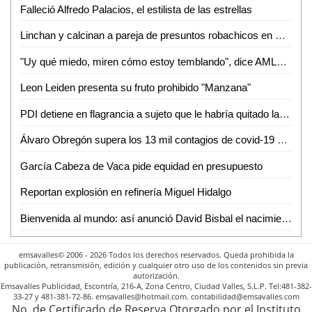
Falleció Alfredo Palacios, el estilista de las estrellas
Linchan y calcinan a pareja de presuntos robachicos en Puebla
"Uy qué miedo, miren cómo estoy temblando", dice AMLO a petroleras
Leon Leiden presenta su fruto prohibido "Manzana"
PDI detiene en flagrancia a sujeto que le habría quitado la vida a su hermano
Álvaro Obregón supera los 13 mil contagios de covid-19 en la CDMX
García Cabeza de Vaca pide equidad en presupuesto
Reportan explosión en refinería Miguel Hidalgo
Bienvenida al mundo: así anunció David Bisbal el nacimiento de su hija Bianca (FOTOS)
emsavalles© 2006 - 2026 Todos los derechos reservados. Queda prohibida la
publicación, retransmisión, edición y cualquier otro uso de los contenidos sin previa
autorización.
Emsavalles Publicidad, Escontría, 216-A, Zona Centro, Ciudad Valles, S.L.P. Tel:481-382-
33-27 y 481-381-72-86. emsavalles@hotmail.com. contabilidad@emsavalles.com
No. de Certificado de Reserva Otorgado por el Instituto