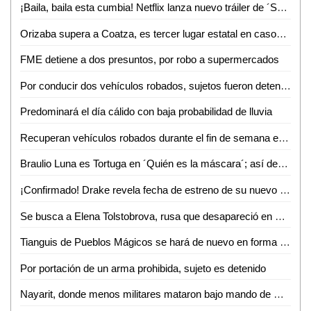
¡Baila, baila esta cumbia! Netflix lanza nuevo tráiler de ´Selena: La serie´; mira el adelanto (VIDEO)
Orizaba supera a Coatza, es tercer lugar estatal en casos de Covid-19
FME detiene a dos presuntos, por robo a supermercados
Por conducir dos vehículos robados, sujetos fueron detenidos
Predominará el día cálido con baja probabilidad de lluvia
Recuperan vehículos robados durante el fin de semana en SLP
Braulio Luna es Tortuga en ´Quién es la máscara´; así descubrió su identidad (VIDEO)
¡Confirmado! Drake revela fecha de estreno de su nuevo disco
Se busca a Elena Tolstobrova, rusa que desapareció en Puerto Vallarta
Tianguis de Pueblos Mágicos se hará de nuevo en forma digital
Por portación de un arma prohibida, sujeto es detenido
Nayarit, donde menos militares mataron bajo mando de Cienfuegos