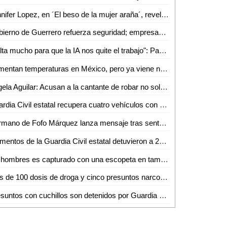
Jennifer Lopez, en ´El beso de la mujer araña´, reveló imágenes de película
Gobierno de Guerrero refuerza seguridad; empresas reanudan operaciones en Acapulco
"Falta mucho para que la IA nos quite el trabajo": Park Chan-wook
Aumentan temperaturas en México, pero ya viene nuevo Frente Frío
Ángela Aguilar: Acusan a la cantante de robar no solo maridos, ¡también vestidos!
Guardia Civil estatal recupera cuatro vehículos con reporte de robo y asegura a conductor
Hermano de Fofo Márquez lanza mensaje tras sentencia de culpabilidad del influencer: "tanta injusticia"
Elementos de la Guardia Civil estatal detuvieron a 21 personas por la presunta posesión de enervantes
Un hombres es capturado con una escopeta en tamuín por agentes de la Guardia Civil estatal y sedena
Más de 100 dosis de droga y cinco presuntos narcomenudistas fueron detenidos por la Guardia Civil estatal
Presuntos con cuchillos son detenidos por Guardia Civil estatal