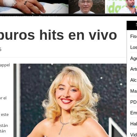
uros hits en vivo
5
happel
Alc
r el
Emp
 este
están
tán