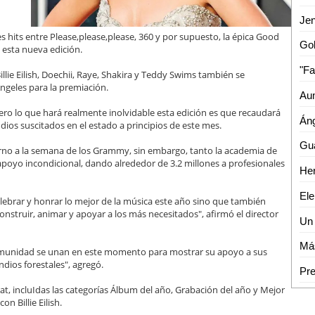
s hits entre Please,please,please, 360 y por supuesto, la épica Good
 esta nueva edición.
ie Eilish, Doechii, Raye, Shakira y Teddy Swims también se
ngeles para la premiación.
ro lo que hará realmente inolvidable esta edición es que recaudará
dios suscitados en el estado a principios de este mes.
orno a la semana de los Grammy, sin embargo, tanto la academia de
poyo incondicional, dando alrededor de 3.2 millones a profesionales
ebrar y honrar lo mejor de la música este año sino que también
struir, animar y apoyar a los más necesitados", afirmó el director
omunidad se unan en este momento para mostrar su apoyo a sus
ndios forestales", agregó.
, incluIdas las categorías Álbum del año, Grabación del año y Mejor
 Billie Eilish.