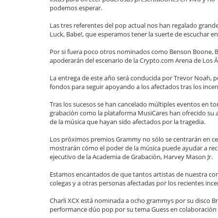
podemos esperar.
Las tres referentes del pop actual nos han regalado grande
Luck, Babe!, que esperamos tener la suerte de escuchar en
Por si fuera poco otros nominados como Benson Boone, Bill
apoderarán del escenario de la Crypto.com Arena de Los Á
La entrega de este año será conducida por Trevor Noah, pe
fondos para seguir apoyando a los afectados tras los incen
Tras los sucesos se han cancelado múltiples eventos en t
grabación como la plataforma MusiCares han ofrecido su a
de la música que hayan sido afectados por la tragedia.
Los próximos premios Grammy no sólo se centrarán en cel
mostrarán cómo el poder de la música puede ayudar a recon
ejecutivo de la Academia de Grabación, Harvey Mason Jr.
Estamos encantados de que tantos artistas de nuestra c
colegas y a otras personas afectadas por los recientes ince
Charli XCX está nominada a ocho grammys por su disco Brat
performance dúo pop por su tema Guess en colaboración con