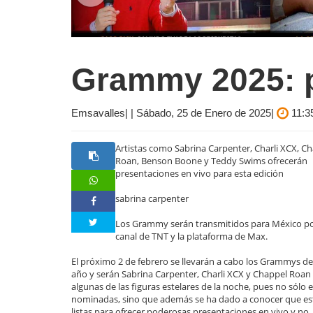
Grammy 2025: p
Emsavalles| | Sábado, 25 de Enero de 2025|
11:3
Artistas como Sabrina Carpenter, Charli XCX, C
Roan, Benson Boone y Teddy Swims ofrecerán
presentaciones en vivo para esta edición
sabrina carpenter
Los Grammy serán transmitidos para México po
canal de TNT y la plataforma de Max.
El próximo 2 de febrero se llevarán a cabo los Grammys de
año y serán Sabrina Carpenter, Charli XCX y Chappel Roan
algunas de las figuras estelares de la noche, pues no sólo 
nominadas, sino que además se ha dado a conocer que es
listas para ofrecer poderosas presentaciones en vivo y no