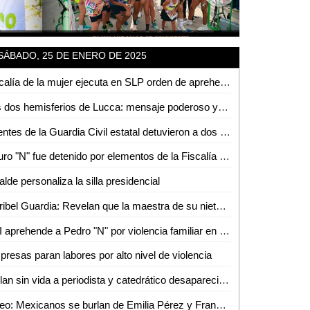
SÁBADO, 25 DE ENERO DE 2025
Fiscalía de la mujer ejecuta en SLP orden de aprehensión en contra de Felipe "N", señalado por violencia familiar
Los dos hemisferios de Lucca: mensaje poderoso y de amor
Agentes de la Guardia Civil estatal detuvieron a dos personas por el delito de robo
Arturo "N" fue detenido por elementos de la Fiscalía potosina por presuntas lesiones calificadas
alde personaliza la silla presidencial
Maribel Guardia: Revelan que la maestra de su nieto la alertó sobre posible maltrato
PDI aprehende a Pedro "N" por violencia familiar en lagunillas
resas paran labores por alto nivel de violencia
Hallan sin vida a periodista y catedrático desaparecido en Tabasco
Video: Mexicanos se burlan de Emilia Pérez y Francia con ‘homenaje’