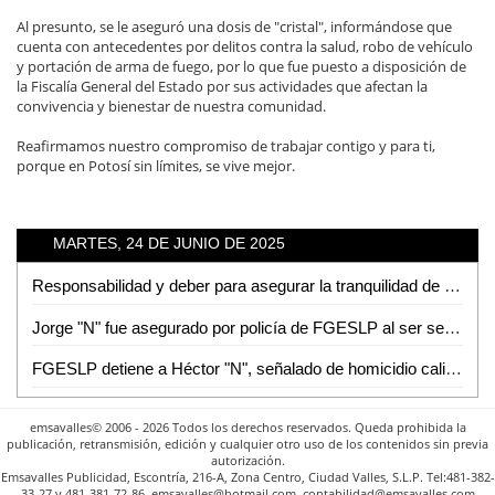
Al presunto, se le aseguró una dosis de "cristal", informándose que
cuenta con antecedentes por delitos contra la salud, robo de vehículo
y portación de arma de fuego, por lo que fue puesto a disposición de
la Fiscalía General del Estado por sus actividades que afectan la
convivencia y bienestar de nuestra comunidad.
Reafirmamos nuestro compromiso de trabajar contigo y para ti,
porque en Potosí sin límites, se vive mejor.
MARTES, 24 DE JUNIO DE 2025
Responsabilidad y deber para asegurar la tranquilidad de nuestro estado
Jorge "N" fue asegurado por policía de FGESLP al ser señalado de diversos robos
FGESLP detiene a Héctor "N", señalado de homicidio calificado en la ciudad capital
emsavalles© 2006 - 2026 Todos los derechos reservados. Queda prohibida la
publicación, retransmisión, edición y cualquier otro uso de los contenidos sin previa
autorización.
Emsavalles Publicidad, Escontría, 216-A, Zona Centro, Ciudad Valles, S.L.P. Tel:481-382-
33-27 y 481-381-72-86. emsavalles@hotmail.com. contabilidad@emsavalles.com