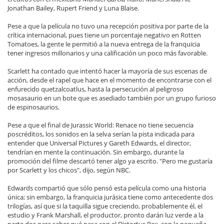
Jonathan Bailey, Rupert Friend y Luna Blaise.
Pese a que la película no tuvo una recepción positiva por parte de la
crítica internacional, pues tiene un porcentaje negativo en Rotten
Tomatoes, la gente le permitió a la nueva entrega de la franquicia
tener ingresos millonarios y una calificación un poco más favorable.
Scarlett ha contado que intentó hacer la mayoría de sus escenas de
acción, desde el rapel que hace en el momento de encontrarse con el
enfurecido quetzalcoatlus, hasta la persecución al peligroso
mosasaurio en un bote que es asediado también por un grupo furioso
de espinosaurios.
Pese a que el final de Jurassic World: Renace no tiene secuencia
poscréditos, los sonidos en la selva serían la pista indicada para
entender que Universal Pictures y Gareth Edwards, el director,
tendrían en mente la continuación. Sin embargo, durante la
promoción del filme descartó tener algo ya escrito. "Pero me gustaría
por Scarlett y los chicos", dijo, según NBC.
Edwards compartió que sólo pensó esta película como una historia
única; sin embargo, la franquicia jurásica tiene como antecedente dos
trilogías, así que si la taquilla sigue creciendo, probablemente él, el
estudio y Frank Marshall, el productor, pronto darán luz verde a la