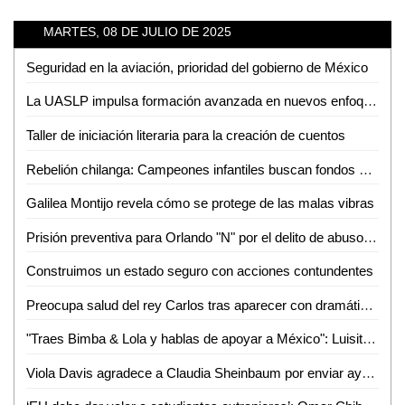
MARTES, 08 DE JULIO DE 2025
Seguridad en la aviación, prioridad del gobierno de México
La UASLP impulsa formación avanzada en nuevos enfoques multidisciplinarios en las ciencias de la salud
Taller de iniciación literaria para la creación de cuentos
Rebelión chilanga: Campeones infantiles buscan fondos para ir a Serie Mundial
Galilea Montijo revela cómo se protege de las malas vibras
Prisión preventiva para Orlando "N" por el delito de abuso sexual en la huasteca potosina: FGESLP
Construimos un estado seguro con acciones contundentes
Preocupa salud del rey Carlos tras aparecer con dramático ojo enrojecido
"Traes Bimba & Lola y hablas de apoyar a México": Luisito Comunica explota en protesta
Viola Davis agradece a Claudia Sheinbaum por enviar ayuda a Texas tras inundaciones