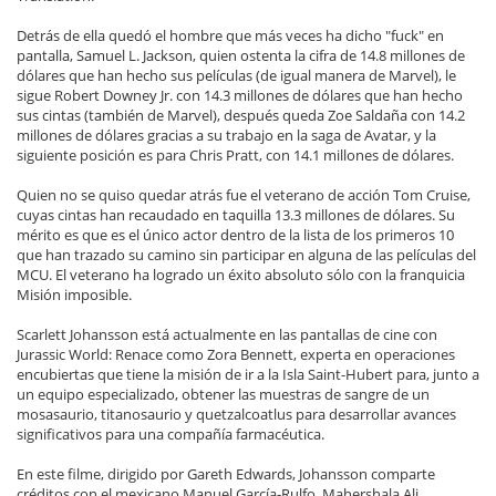
Detrás de ella quedó el hombre que más veces ha dicho "fuck" en
pantalla, Samuel L. Jackson, quien ostenta la cifra de 14.8 millones de
dólares que han hecho sus películas (de igual manera de Marvel), le
sigue Robert Downey Jr. con 14.3 millones de dólares que han hecho
sus cintas (también de Marvel), después queda Zoe Saldaña con 14.2
millones de dólares gracias a su trabajo en la saga de Avatar, y la
siguiente posición es para Chris Pratt, con 14.1 millones de dólares.
Quien no se quiso quedar atrás fue el veterano de acción Tom Cruise,
cuyas cintas han recaudado en taquilla 13.3 millones de dólares. Su
mérito es que es el único actor dentro de la lista de los primeros 10
que han trazado su camino sin participar en alguna de las películas del
MCU. El veterano ha logrado un éxito absoluto sólo con la franquicia
Misión imposible.
Scarlett Johansson está actualmente en las pantallas de cine con
Jurassic World: Renace como Zora Bennett, experta en operaciones
encubiertas que tiene la misión de ir a la Isla Saint-Hubert para, junto a
un equipo especializado, obtener las muestras de sangre de un
mosasaurio, titanosaurio y quetzalcoatlus para desarrollar avances
significativos para una compañía farmacéutica.
En este filme, dirigido por Gareth Edwards, Johansson comparte
créditos con el mexicano Manuel García-Rulfo, Mahershala Ali,