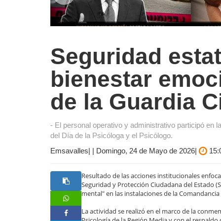
Seguridad estat
bienestar emoci
de la Guardia C
- El personal operativo y administrativo participó en 
del Día de la Psicóloga y el Psicólogo.
Emsavalles| | Domingo, 24 de Mayo de 2026|
15:
Resultado de las acciones institucionales enfocad
Seguridad y Protección Ciudadana del Estado (SS
mental" en las instalaciones de la Comandancia d
La actividad se realizó en el marco de la conmem
Psicología de la Región Media y con el respaldo d