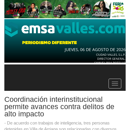
JUEVES, 06 DE AGOSTO DE 2026
CIUDAD VALLES, S.L.P.
DIRECTOR GENERAL.
SAMUEL ROA BOTELLO
Toggle
navigat
Coordinación interinstitucional
permite avances contra delitos de
alto impacto
- De acuerdo con trabajos de inteligencia, tres personas
detenidas en Villa de Arriaga son relacionadas con diversos