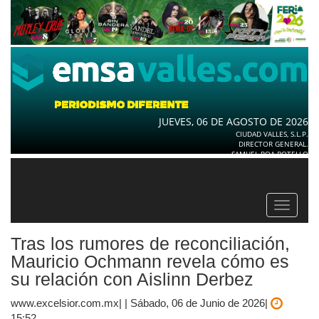
JUEVES, 06 DE AGOSTO DE 2026
CIUDAD VALLES, S.L.P.
DIRECTOR GENERAL.
SAMUEL ROA BOTELLO
Toggle
navigat
Tras los rumores de reconciliación,
Mauricio Ochmann revela cómo es
su relación con Aislinn Derbez
www.excelsior.com.mx| | Sábado, 06 de Junio de 2026|
15:52