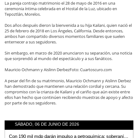
La pareja contrajo matrimonio el 28 de mayo de 2016 en una
ceremonia íntima celebrada en el Hostal de la Luz, ubicado en
Tepoztlán, Morelos.
Dos años después dieron la bienvenida a su hija Kailani, quien nació el
25 de febrero de 2018 en Los Ángeles, California. Desde entonces,
ambos han compartido diversos momentos familiares que suelen
enternecer a sus seguidores.
Sin embargo, en marzo de 2020 anunciaron su separación, una noticia
que sorprendió al mundo del espectáculo y a sus fanáticos.
Mauricio Ochmann y Aislinn DerbezFoto: Cuartoscuro.com
A pesar del fin de su matrimonio, Mauricio Ochmann y Aislinn Derbez
han demostrado que mantienen una relación cordial y cercana. Su
compromiso con la crianza de Kailani y el cariño que aún existe entre
ellos han hecho que continúen recibiendo muestras de apoyo y afecto
por parte de sus seguidores.
SÁBADO, 06 DE JUNIO DE 2026
Con 190 mil mdp darán impulso a petroquímica; soberanía energética, el objetivo