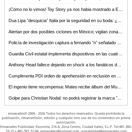
¡Cómo no lo vimos! Toy Story ya nos habia mostrado a Emily, dueña de Jessie, desde hace 20 años
Dua Lipa "desquicia" Italia por la seguridad en su boda: ¿cuáles son las quejas?
Alertan por dos posibles ciclones en México; vigilan zonas de baja presión
Policía de investigación captura a fernando "n" señalado de violencia familiar
Guardia Civil estatal implementa dispositivos en las cuatro regiones para una seguridad sin límites
Anthony Head fallece dejando en shock a los fanáticos de ´Buffy, la cazavampiros´
Cumplimenta PDI orden de aprehensión en reclusión en Ciudad Valles por probable homicidio calificado
El ingenio tiene recompensa: Mateo recibe álbum del Mundial tras dibujar sus estampas
Golpe para Christian Nodal: no podrá registrar la marca "El Forajido"
emsavalles© 2006 - 2026 Todos los derechos reservados. Queda prohibida la
publicación, retransmisión, edición y cualquier otro uso de los contenidos sin previa
autorización.
Emsavalles Publicidad, Escontría, 216-A, Zona Centro, Ciudad Valles, S.L.P. Tel:481-382-
33-27 y 481-381-72-86. emsavalles@hotmail.com. contabilidad@emsavalles.com