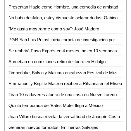
Presentan Hazlo como Hombre, una comedia de amistad
No hubo desfalco, estoy dispuesto aclarar dudas: Gabino
"Me gusta mostrarme como soy": José Madero
PGR San Luis Potosí inicia carpeta de investigación por violación a la Ley Federal de Armas de Fuego y Explosivos
Se reabrirá Paso Exprés en 4 meses, no en 10 semanas
Aprueban en comisiones retiro del fuero en Hidalgo
Timberlake, Balvin y Maluma encabezan Festival de Música Latina
Emmanuel y Brigitte Macron reciben a Rihanna en el Elíseo
Tiran 10 cadáveres afuera de una casa en Nuevo Laredo
Quinta temporada de ‘Bates Motel’ llega a México
Juan Villoro busca revelar la versatilidad de Joaquín Cosío
Generan nuevos formatos ´En Tierras Salvajes´