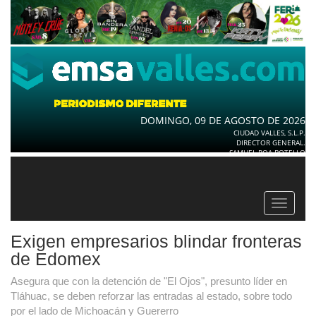
DOMINGO, 09 DE AGOSTO DE 2026
CIUDAD VALLES, S.L.P.
DIRECTOR GENERAL.
SAMUEL ROA BOTELLO
Toggle
navigat
Exigen empresarios blindar fronteras
de Edomex
Asegura que con la detención de "El Ojos", presunto líder en
Tláhuac, se deben reforzar las entradas al estado, sobre todo
por el lado de Michoacán y Guererro