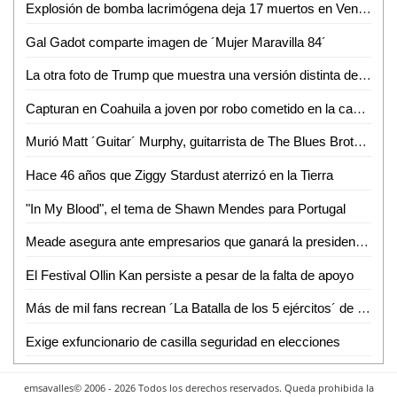
Explosión de bomba lacrimógena deja 17 muertos en Venezuela
Gal Gadot comparte imagen de ´Mujer Maravilla 84´
La otra foto de Trump que muestra una versión distinta del G7
Capturan en Coahuila a joven por robo cometido en la capital potosina
Murió Matt ´Guitar´ Murphy, guitarrista de The Blues Brothers
Hace 46 años que Ziggy Stardust aterrizó en la Tierra
"In My Blood", el tema de Shawn Mendes para Portugal
Meade asegura ante empresarios que ganará la presidencia
El Festival Ollin Kan persiste a pesar de la falta de apoyo
Más de mil fans recrean ´La Batalla de los 5 ejércitos´ de ´El Hobbit´
Exige exfuncionario de casilla seguridad en elecciones
emsavalles© 2006 - 2026 Todos los derechos reservados. Queda prohibida la