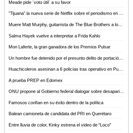
Meade pide ´voto útil´ a su favor
"Tijuana" la nueva serie de Netflix sobre el periodismo en México
Muere Matt Murphy, guitarrista de The Blue Brothers a los 88 años
Salma Hayek vuelve a interpretar a Frida Kahlo
Mon Laferte, la gran ganadora de los Premios Pulsar
Un hombre fue detenido por el presunto delito de portación de arma prohibida, en la colonia El Sauzalito
Huachicoleros asesinan a 6 policías tras operativo en Puebla
A prueba PREP en Edomex
ONU propone al Gobierno federal dialogar sobre desapariciones
Famosos confían en su éxito dentro de la política
Balean camioneta de candidata del PRI en Querétaro
Entre lluvia de color, Kinky estrena el video de “Loco”