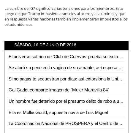
La cumbre del G7 significó varias tensiones para los miembros. Esto
luego de que Trump impusiera aranceles al acero y al aluminio, y que
en respuesta varias naciones también implementaran impuestos a los
estadunidenses.
SÁBADO, 16 DE JUNIO DE 2018
El universo satírico de ‘Club de Cuervos’ prueba su éxito con su primer spin-off
Se atoró su pene en la vagina de su amante, así esposa descubrió la infidelidad
Si no pagas te secuestran por días: así extorsiona la Unión Tepito
Gal Gadot comparte imagen de ´Mujer Maravilla 84´
Un hombre fue detenido por el presunto delito de robo a una empresa
Ella es Mollie Gould, supuesta novia de Luis Miguel
La Coordinación Nacional de PROSPERA y el Centro de Estudios Espinosa Yglesias firman Convenio de Colaboración