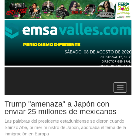
SÁBADO, 08 DE AGOSTO DE 2026
CIUDAD VALLES, S.L.P.
DIRECTOR GENERAL.
SAMUEL ROA BOTELLO
Toggle
navigat
Trump "amenaza" a Japón con
enviar 25 millones de mexicanos
Las palabras del presidente estadunidense se dieron cuando
Shinzo Abe, primer ministro de Japón, abordaba el tema de la
inmigración en Europa