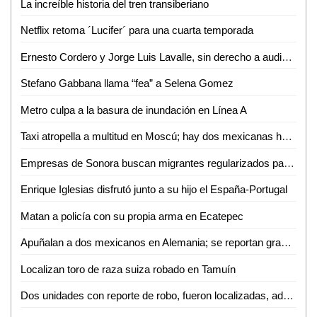
La increíble historia del tren transiberiano
Netflix retoma ´Lucifer´ para una cuarta temporada
Ernesto Cordero y Jorge Luis Lavalle, sin derecho a audiencia serán expulsados del PAN
Stefano Gabbana llama “fea” a Selena Gomez
Metro culpa a la basura de inundación en Línea A
Taxi atropella a multitud en Moscú; hay dos mexicanas heridas
Empresas de Sonora buscan migrantes regularizados para contratarlos
Enrique Iglesias disfrutó junto a su hijo el España-Portugal
Matan a policía con su propia arma en Ecatepec
Apuñalan a dos mexicanos en Alemania; se reportan graves
Localizan toro de raza suiza robado en Tamuín
Dos unidades con reporte de robo, fueron localizadas, además una motocicleta fue asegurada en calidad de abandonada