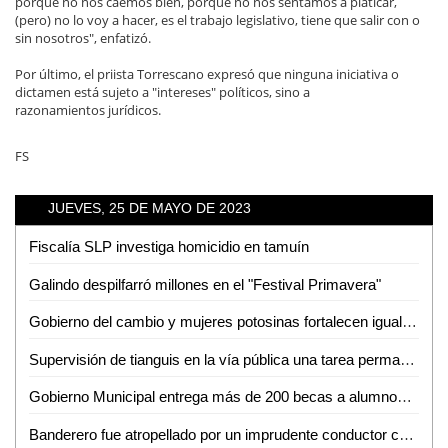
porque no nos caemos bien, porque no nos sentamos a platicar,
(pero) no lo voy a hacer, es el trabajo legislativo, tiene que salir con o
sin nosotros", enfatizó.
Por último, el priista Torrescano expresó que ninguna iniciativa o
dictamen está sujeto a "intereses" políticos, sino a
razonamientos jurídicos.
FS
JUEVES, 25 DE MAYO DE 2023
Fiscalía SLP investiga homicidio en tamuín
Galindo despilfarró millones en el "Festival Primavera"
Gobierno del cambio y mujeres potosinas fortalecen igualdad
Supervisión de tianguis en la vía pública una tarea permanente de la dirección de Comercio del ayuntamiento de San Luis Potosí
Gobierno Municipal entrega más de 200 becas a alumnos del Tecnológico de Ciudad Valles
Banderero fue atropellado por un imprudente conductor cerca de Cemex