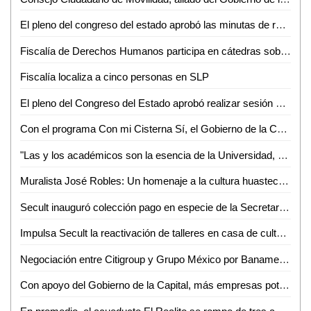
El pleno del congreso del estado aprobó las minutas de reforma constitucional federal, en materia de suspensión derechos para ocupar cargo, empleo o comisión del servicio público
Fiscalía de Derechos Humanos participa en cátedras sobre el combate a la trata de personas
Fiscalía localiza a cinco personas en SLP
El pleno del Congreso del Estado aprobó realizar sesión solemne y ordinaria en el municipio de Matehuala
Con el programa Con mi Cisterna Sí, el Gobierno de la Capital beneficia a familias de la zona rural
"Las y los académicos son la esencia de la Universidad, porque en ellos está la avidez de crear, resguardar y difundir saberes": Dr. Alejandro Zermeño
Muralista José Robles: Un homenaje a la cultura huasteca a través de su arte y cosmovisión
Secult inauguró colección pago en especie de la Secretaría de Hacienda y crédito público
Impulsa Secult la reactivación de talleres en casa de cultura del barrio de San Sebastián
Negociación entre Citigroup y Grupo México por Banamex se interrumpe debido a percance en vías férreas; venta se pospone hasta 2025
Con apoyo del Gobierno de la Capital, más empresas potosinas están por integrarse como proveedores del sector automotriz