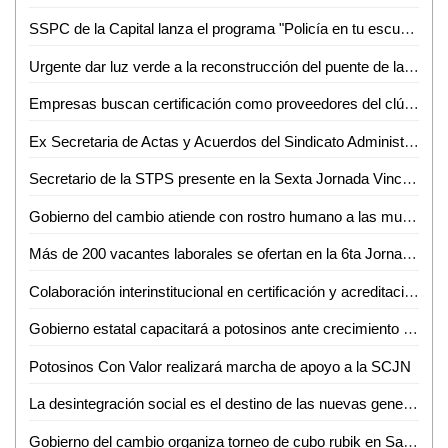
SSPC de la Capital lanza el programa "Policía en tu escuela" para reforzar la protección de niñas, niños y adolescentes*
Urgente dar luz verde a la reconstrucción del puente de la Avenida Universidad: SGG
Empresas buscan certificación como proveedores del clúster automotriz
Ex Secretaria de Actas y Acuerdos del Sindicato Administrativo de la UASLP pide su reinstalación
Secretario de la STPS presente en la Sexta Jornada Vinculación Laboral en Ciudad Valles
Gobierno del cambio atiende con rostro humano a las mujeres privadas de su libertad
Más de 200 vacantes laborales se ofertan en la 6ta Jornada de Vinculación Laboral: Lorenzo Estrada
Colaboración interinstitucional en certificación y acreditación: SGG
Gobierno estatal capacitará a potosinos ante crecimiento económico
Potosinos Con Valor realizará marcha de apoyo a la SCJN
La desintegración social es el destino de las nuevas generaciones: Miguel Castillo
Gobierno del cambio organiza torneo de cubo rubik en San Luis Potosí