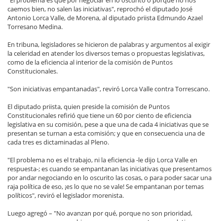
"El problema es que por negociar en lo oscurito o porque no nos
caemos bien, no salen las iniciativas", reprochó el diputado José
Antonio Lorca Valle, de Morena, al diputado priista Edmundo Azael
Torresano Medina.
En tribuna, legisladores se hicieron de palabras y argumentos al exigir
la celeridad en atender los diversos temas o propuestas legislativas,
como de la eficiencia al interior de la comisión de Puntos
Constitucionales.
"Son iniciativas empantanadas", reviró Lorca Valle contra Torrescano.
El diputado priista, quien preside la comisión de Puntos
Constitucionales refirió que tiene un 60 por ciento de eficiencia
legislativa en su comisión, pese a que una de cada 4 iniciativas que se
presentan se turnan a esta comisión; y que en consecuencia una de
cada tres es dictaminadas al Pleno.
"El problema no es el trabajo, ni la eficiencia -le dijo Lorca Valle en
respuesta-; es cuando se empantanan las iniciativas que presentamos
por andar negociando en lo oscurito las cosas, o para poder sacar una
raja política de eso, ¡es lo que no se vale! Se empantanan por temas
políticos", reviró el legislador morenista.
Luego agregó – "No avanzan por qué, porque no son prioridad,