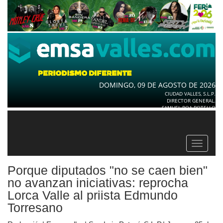
DOMINGO, 09 DE AGOSTO DE 2026
CIUDAD VALLES, S.L.P.
DIRECTOR GENERAL.
SAMUEL ROA BOTELLO
Toggle
navigat
Porque diputados "no se caen bien"
no avanzan iniciativas: reprocha
Lorca Valle al priista Edmundo
Torresano