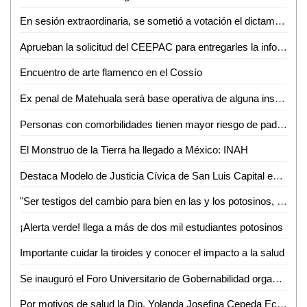
En sesión extraordinaria, se sometió a votación el dictamen recaído al turno 4838 de la LXII legislatura
Aprueban la solicitud del CEEPAC para entregarles la información sobre la consulta a los pueblos y comunidades indígenas y afrodescendientes
Encuentro de arte flamenco en el Cossío
Ex penal de Matehuala será base operativa de alguna institución de seguridad
Personas con comorbilidades tienen mayor riesgo de padecer covid-19 de forma grave
El Monstruo de la Tierra ha llegado a México: INAH
Destaca Modelo de Justicia Cívica de San Luis Capital en la Reunión de Ciudades Capitales
"Ser testigos del cambio para bien en las y los potosinos, es nuestro mayor motivo para servir": Estela Arriaga Márquez, Presidenta DIF Municipal
¡Alerta verde! llega a más de dos mil estudiantes potosinos
Importante cuidar la tiroides y conocer el impacto a la salud
Se inauguró el Foro Universitario de Gobernabilidad organizado por la Facultad de Derecho de la UASLP
Por motivos de salud la Dip. Yolanda Josefina Cepeda Echavarría solicitó licencia a su cargo del 24 de mayo al 01 de junio