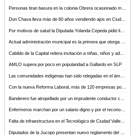
Personas tiran basura en la colonia Obrera ocasionado malos olores en la zona
Don Chava lleva más de 60 años vendiendo ajos en Ciudad Valles
Por motivos de salud la Diputada Yolanda Cepeda pidió licencia a su cargo
Actual administración municipal es la primera que otorga becas al Tecnológico de Ciudad Valles: Rebeca Robledo
Cabildo de la Capital reitera invitación a niñas, niños y adolescentes potosinos al concurso Lluvia de Colores
AMLO supera por poco en popularidad a Gallardo en SLP
Las comunidades indígenas han sido relegadas en el ámbito político: Palmira Flores
Con la nueva Reforma Laboral, más de 120 empresas potosinas han sido sancionadas: Néstor Garza
Banderero fue atropellado por un imprudente conductor cerca de Cemex
Enfermeros marchan por un salario digno y por el reconocimiento de su labor
Falta de infraestructura en el Tecnológico de Ciudad Valles limita a los jóvenes para estudiar: Héctor Aguilar
Diputados de la Jucopo presentan nuevo reglamento del Congreso de SLP