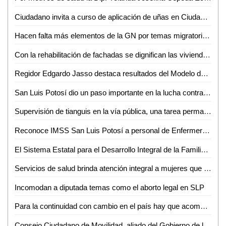
Ciudadano invita a curso de aplicación de uñas en Ciudad Valles
Hacen falta más elementos de la GN por temas migratorios en SLP: José Ramón Torres
Con la rehabilitación de fachadas se dignifican las viviendas potosinas: Alcalde Enrique Galindo
Regidor Edgardo Jasso destaca resultados del Modelo de Justicia Cívica en la Capital de SLP
San Luis Potosí dio un paso importante en la lucha contra la violencia de género: Dip. Gabriela Martínez Lárraga
Supervisión de tianguis en la vía pública, una tarea permanente del Ayuntamiento de San Luis Potosí
Reconoce IMSS San Luis Potosí a personal de Enfermería por su destacado desempeño institucional
El Sistema Estatal para el Desarrollo Integral de la Familia (DIF), lanzó los lineamientos en materia de adopción del estado de San Luis Potosí
Servicios de salud brinda atención integral a mujeres que viven violencia familiar o sexual
Incomodan a diputada temas como el aborto legal en SLP
Para la continuidad con cambio en el país hay que acompañar al presidente con unidad, lealtad y compromiso: Adán Augusto López Hernández
Consejo Ciudadano de Movilidad, aliado del Gobierno de la Capital: Consejeros