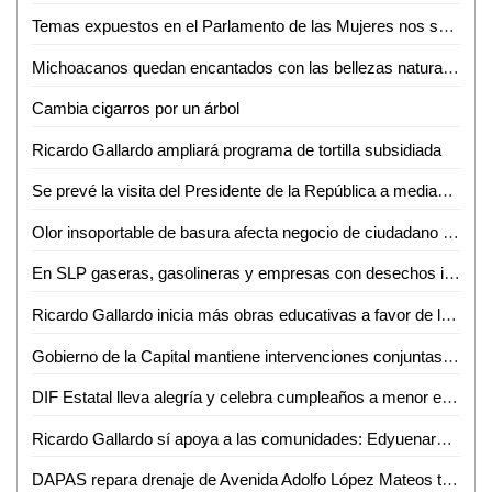
Temas expuestos en el Parlamento de las Mujeres nos servirán para legislar: Bernarda Reyes
Michoacanos quedan encantados con las bellezas naturales de la Huasteca Potosina
Cambia cigarros por un árbol
Ricardo Gallardo ampliará programa de tortilla subsidiada
Se prevé la visita del Presidente de la República a mediados de julio: David Medina
Olor insoportable de basura afecta negocio de ciudadano en Ciudad Valles
En SLP gaseras, gasolineras y empresas con desechos industriales operan de manera ilegal
Ricardo Gallardo inicia más obras educativas a favor de la niñez potosina
Gobierno de la Capital mantiene intervenciones conjuntas para evitar tiraderos clandestinos
DIF Estatal lleva alegría y celebra cumpleaños a menor en penal
Ricardo Gallardo sí apoya a las comunidades: Edyuenary Castillo Hernández
DAPAS repara drenaje de Avenida Adolfo López Mateos tras denuncia de familia afectada