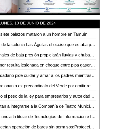
LUNES, 10 DE JUNIO DE 2024
siete balazos mataron a un hombre en Tamuín
Era de la colonia Las Águilas el occiso que estaba parcialmente enterrado
Canales de baja presión propiciarán lluvias y chubascos vespertinos durante la semana en zonas de San Luis Potosí
Menor resulta lesionada en choque entre pipa gasera y motoneta en el Colonial
Ciudadano pide cuidar y amar a los padres mientras estén con vida
Sancionan a ex precandidato del Verde por omitir reglas electorales
Todo el peso de la ley para empresarios y autoridades responsables por la tragedia del antro "Rich"; Fiscalía debe ir al fondo de las investigaciones
Invitan a integrarse a la Compañía de Teatro Municipal en Ciudad Valles
Renuncia la titular de Tecnologías de Información e Inteligencia en Seguridad Pública en SLP
Detectan operación de bares sin permisos:Protección Civil