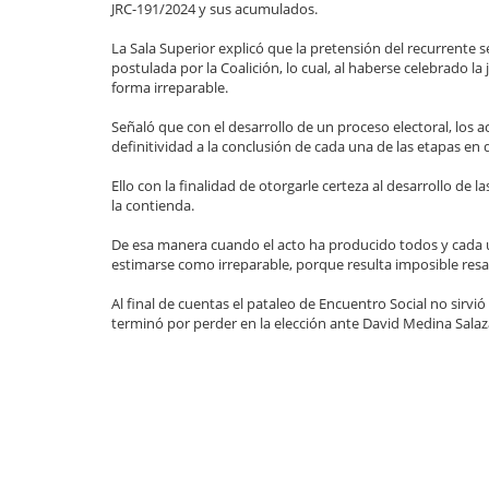
JRC-191/2024 y sus acumulados.
La Sala Superior explicó que la pretensión del recurrente 
postulada por la Coalición, lo cual, al haberse celebrado l
forma irreparable.
Señaló que con el desarrollo de un proceso electoral, los 
definitividad a la conclusión de cada una de las etapas en
Ello con la finalidad de otorgarle certeza al desarrollo de la
la contienda.
De esa manera cuando el acto ha producido todos y cada un
estimarse como irreparable, porque resulta imposible resa
Al final de cuentas el pataleo de Encuentro Social no si
terminó por perder en la elección ante David Medina Sala