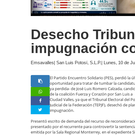
Desecho Tribuna
impugnación co
Emsavalles| San Luis Potosí, S.L.P.| Lunes, 10 de J
El Partido Encuentro Solidario (PES), perdió la ú
oportunidad para tratar de tumbar la candidatu
ya perdida- de José Luis Romero Calzada, candi
de la coalición Fuerza y Corazón por San Luis a
Ciudad Valles, ya que el Tribunal Electoral del P
Judicial de la Federación (TEPJF), desechó de pl
impugnación.
Presentó escrito de demanda del recurso de reconsideraci
presentado por el recurrente para controvertir la sentenci
emitida por la Sala Regional Monterrey, en el expediente 