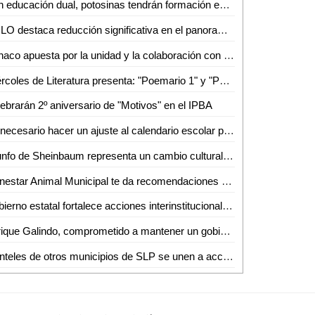
Con educación dual, potosinas tendrán formación en Alemania
AMLO destaca reducción significativa en el panorama migratorio
Canaco apuesta por la unidad y la colaboración con las nuevas autoridades en SLP
Miércoles de Literatura presenta: "Poemario 1" y "Poemario 2" de Sandra Eloísa Vázquez
ebrarán 2º aniversario de "Motivos" en el IPBA
Es necesario hacer un ajuste al calendario escolar para garantizar un equilibrio adecuado entre el tiempo de estudio y los periodos de descanso
Triunfo de Sheinbaum representa un cambio cultural y avance hacia igualdad de género
Bienestar Animal Municipal te da recomendaciones para prevenir que tus peludos sufran por inclemente calor
Gobierno estatal fortalece acciones interinstitucionales de seguridad
Enrique Galindo, comprometido a mantener un gobierno abierto y cercano a la ciudadanía
Planteles de otros municipios de SLP se unen a acciones ambientalistas impulsadas por el Gobierno de la Capital