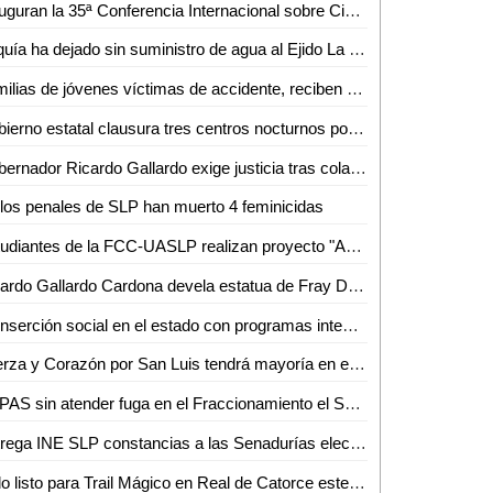
Inauguran la 35ª Conferencia Internacional sobre Ciencia y Tecnología de Fluidos Complejos en el Instituto de Física de la UASLP
Sequía ha dejado sin suministro de agua al Ejido La Subida de Ciudad Valles
Familias de jóvenes víctimas de accidente, reciben permanente apoyo del estado
Gobierno estatal clausura tres centros nocturnos por falta de permisos
Gobernador Ricardo Gallardo exige justicia tras colapso en antro Rich
los penales de SLP han muerto 4 feminicidas
Estudiantes de la FCC-UASLP realizan proyecto "Amistad en forma" para infancias con discapacidad visual
Ricardo Gallardo Cardona devela estatua de Fray Diego de la Magdalena
Reinserción social en el estado con programas integrales de autoempleo
Fuerza y Corazón por San Luis tendrá mayoría en el Cabildo de la Capital
DAPAS sin atender fuga en el Fraccionamiento el Sol que se originó hace 4 días
Entrega INE SLP constancias a las Senadurías electas
Todo listo para Trail Mágico en Real de Catorce este fin de semana