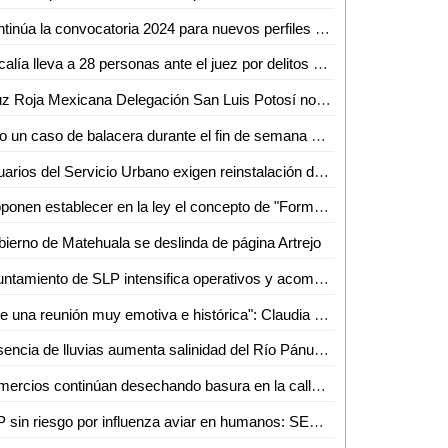
Continúa la convocatoria 2024 para nuevos perfiles de la Guardia Civil Estatal
Fiscalía lleva a 28 personas ante el juez por delitos contra la salud
Cruz Roja Mexicana Delegación San Luis Potosí nombra nuevos consejos locales en Charcas y Tamuín
Solo un caso de balacera durante el fin de semana en SLP: José Luis Ruiz Contreras
Usuarios del Servicio Urbano exigen reinstalación de bancas en la Eco Chica
Proponen establecer en la ley el concepto de "Formato de lectura fácil"
ierno de Matehuala se deslinda de página Artrejo
Ayuntamiento de SLP intensifica operativos y acompañamiento a familias de fallecidos en el Rich
"Fue una reunión muy emotiva e histórica": Claudia Sheinbaum sostiene encuentro con el presidente Andrés Manuel López Obrador
Ausencia de lluvias aumenta salinidad del Río Pánuco en Tampico
Comercios continúan desechando basura en la calle 5 de Mayo
SLP sin riesgo por influenza aviar en humanos: SEDARH