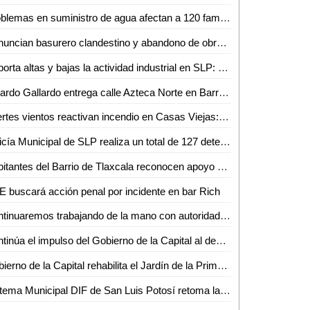
Problemas en suministro de agua afectan a 120 familias en Ampliación Hincada
Denuncian basurero clandestino y abandono de obra en la colonia 20 de Noviembre
Reporta altas y bajas la actividad industrial en SLP: INEGI
Ricardo Gallardo entrega calle Azteca Norte en Barrio de Tlaxcala
Fuertes vientos reactivan incendio en Casas Viejas: J. Guadalupe González Vargas
Policía Municipal de SLP realiza un total de 127 detenciones durante primera semana de junio
Habitantes del Barrio de Tlaxcala reconocen apoyo del Gobernador
 buscará acción penal por incidente en bar Rich
Continuaremos trabajando de la mano con autoridades para un Rioverde próspero: Arnulfo Urbiola
Continúa el impulso del Gobierno de la Capital al deporte entre la niñez y la juventud
Gobierno de la Capital rehabilita el Jardín de la Primavera, en Balcones del Valle
Sistema Municipal DIF de San Luis Potosí retoma la entrega de beneficios sociales