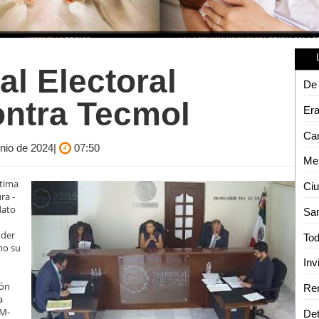
l Electoral
De 
ntra Tecmol
unio de 2024|
07:50
ltima
ra -
dato
oder
ano su
ón
a
SM-