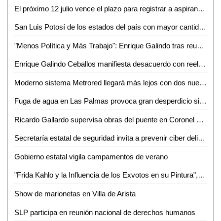
El próximo 12 julio vence el plazo para registrar a aspirantes a recibir el reconocimiento "Matilde Cabrera Ipiña de Corsi" 2024
San Luis Potosí de los estados del país con mayor cantidad de regularizaciones de vehículos extranjeros
"Menos Política y Más Trabajo": Enrique Galindo tras reunión con el Gobernador Ricardo Gallardo
Enrique Galindo Ceballos manifiesta desacuerdo con reelección de Alejandro Moreno
Moderno sistema Metrored llegará más lejos con dos nuevas rutas
Fuga de agua en Las Palmas provoca gran desperdicio sin respuesta de DAPAS
Ricardo Gallardo supervisa obras del puente en Coronel Romero
Secretaría estatal de seguridad invita a prevenir ciber delitos en temporada vacacional
Gobierno estatal vigila campamentos de verano
"Frida Kahlo y la Influencia de los Exvotos en su Pintura", próxima ponencia a la que invita Cultura de San Luis Capital
Show de marionetas en Villa de Arista
SLP participa en reunión nacional de derechos humanos