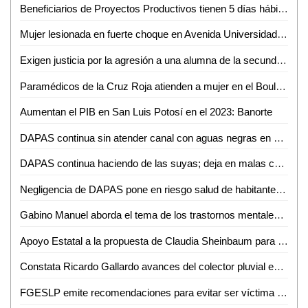
Beneficiarios de Proyectos Productivos tienen 5 días hábiles para presentar la participación del 30%
Mujer lesionada en fuerte choque en Avenida Universidad de Ciudad Valles
Exigen justicia por la agresión a una alumna de la secundaria No. 3 "Tierra y libertad"
Paramédicos de la Cruz Roja atienden a mujer en el Boulevard México - Laredo
Aumentan el PIB en San Luis Potosí en el 2023: Banorte
DAPAS continua sin atender canal con aguas negras en Las Brisas
DAPAS continua haciendo de las suyas; deja en malas condiciones Calle de la Pedro
Negligencia de DAPAS pone en riesgo salud de habitantes del Consuelo
Gabino Manuel aborda el tema de los trastornos mentales mediante el arte
Apoyo Estatal a la propuesta de Claudia Sheinbaum para eliminar la reelección
Constata Ricardo Gallardo avances del colector pluvial en cactus
FGESLP emite recomendaciones para evitar ser víctima de secuestro virtual