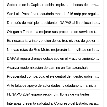
Gobierno de la Capital redobla limpieza en bocas de tormentas y alcantarillas para evitar riesgos por inundaciones
San Luis Potosí ha recaudado más de 216 mdp por regularización de vehículos
Después de múltiples accidentes DAPAS al fin coloca tapa a alcantarilla en la Pancho
Obligan a Turismo a mejorar sus procesos de servicios turísticos en la entidad
Es necesaria la intervención de los tres niveles de gobierno para realizar trabajos de limpieza y mantenimiento en la presa de "San José"
Nuevas rutas de Red Metro mejorarán la movilidad en la periferia: Gobernador
DAPAS repara drenaje colapsado en el Fraccionamiento El Consuelo
Avanza modernización de camino en Tamazunchale
Prosperidad compartida, el eje central de nuestro gobierno: Claudia Sheinbaum expone su proyecto de nación ante representantes del IMC
Ante falta de apoyo de autoridades, ciudadano toma iniciativa para limpiar calles de Ciudad Valles
FENAPO 2024 espera recibir 8 millones de visitantes
Interapas presenta solicitud al Congreso del Estado, para renovar el programa de estímulos fiscales "Acaba tu deuda de una vez"