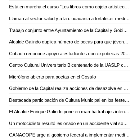
Está en marcha el curso "Los libros como objeto artístico", en el Centro de Documentación Histórica Rafael Montejano y Aguiñaga de la UASLP
Llaman al sector salud y a la ciudadanía a fortalecer medidas de prevención para evitar brotes de casos de varicela
Trabajo conjunto entre Ayuntamiento de la Capital y Gobierno del Estado dará otros tres años muy buenos para SLP: Enrique Galindo
Alcalde Galindo duplica número de becas para que jóvenes continúen sus estudios, al poner en marcha la Feria Universitaria
Cobach reconoce apoyo a estudiantes con expobecas 2024
Centro Cultural Universitario Bicentenario de la UASLP celebrará 14 aniversario con "Concierto 80’s sinfónico"
Micrófono abierto para poetas en el Cossío
Gobierno de la Capital realiza acciones de desazolve en el mercado La Merced
Destacada participación de Cultura Municipal en los festejos del 100 Aniversario del Ejido de Escalerillas
El Alcalde Enrique Galindo pone en marcha trabajos intensivos de bacheo en Villa de Pozos y supervisa avance Puente Los Borregos
Un motociclista resultó lesionado en un accidente vial sobre bulevar México-Laredo
CANACOPE urge al gobierno federal a implementar medidas de regulación de precios y apoyos al pequeño comercio