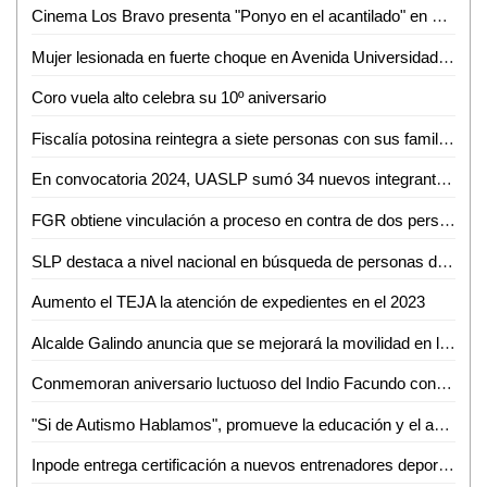
Cinema Los Bravo presenta "Ponyo en el acantilado" en La Matiné de Cultura Municipal
Mujer lesionada en fuerte choque en Avenida Universidad de Ciudad Valles
Coro vuela alto celebra su 10º aniversario
Fiscalía potosina reintegra a siete personas con sus familias
En convocatoria 2024, UASLP sumó 34 nuevos integrantes al SNII del Conahcyt
FGR obtiene vinculación a proceso en contra de dos personas detenidas con armas
SLP destaca a nivel nacional en búsqueda de personas desaparecidas
Aumento el TEJA la atención de expedientes en el 2023
Alcalde Galindo anuncia que se mejorará la movilidad en la delegación de Villa de Pozos
Conmemoran aniversario luctuoso del Indio Facundo con mural en la Plaza Principal de Valles
"Si de Autismo Hablamos", promueve la educación y el apoyo temprano para niños con TEA
Inpode entrega certificación a nuevos entrenadores deportivos