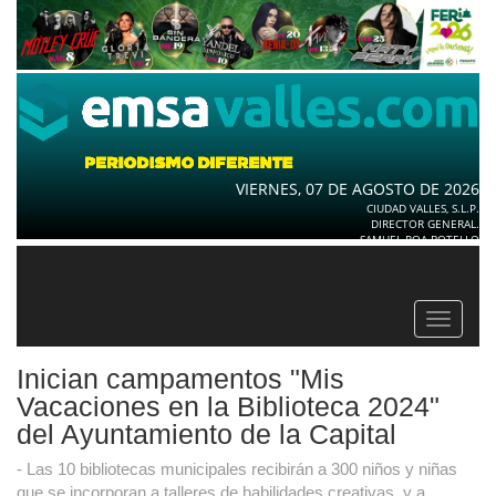
VIERNES, 07 DE AGOSTO DE 2026
CIUDAD VALLES, S.L.P.
DIRECTOR GENERAL.
SAMUEL ROA BOTELLO
Toggle
navigat
Inician campamentos "Mis
Vacaciones en la Biblioteca 2024"
del Ayuntamiento de la Capital
- Las 10 bibliotecas municipales recibirán a 300 niños y niñas
que se incorporan a talleres de habilidades creativas, y a