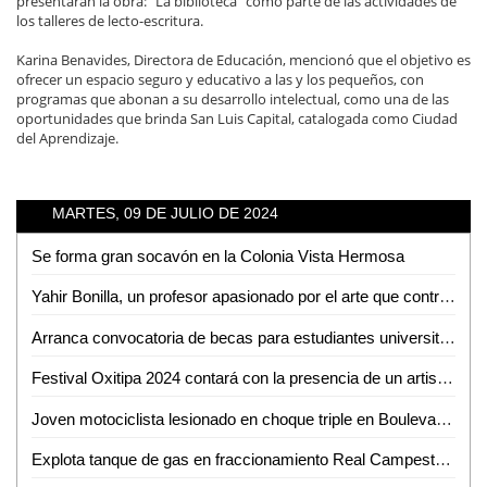
presentarán la obra: "La biblioteca" como parte de las actividades de
los talleres de lecto-escritura.
Karina Benavides, Directora de Educación, mencionó que el objetivo es
ofrecer un espacio seguro y educativo a las y los pequeños, con
programas que abonan a su desarrollo intelectual, como una de las
oportunidades que brinda San Luis Capital, catalogada como Ciudad
del Aprendizaje.
MARTES, 09 DE JULIO DE 2024
Se forma gran socavón en la Colonia Vista Hermosa
Yahir Bonilla, un profesor apasionado por el arte que contribuye a la cultura de Ciudad Valles
Arranca convocatoria de becas para estudiantes universitarios en Ciudad Valles
Festival Oxitipa 2024 contará con la presencia de un artista de la FENAPO: David Medina
Joven motociclista lesionado en choque triple en Boulevard México - Laredo
Explota tanque de gas en fraccionamiento Real Campestre de Valles