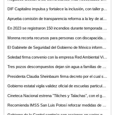
DIF Capitalino impulsa y fortalece la inclusión, con taller para concientizar al funcionariado municipal
Aprueba comisión de transparencia reforma a la ley de atención y apoyo a migrantes: Dip. Diana Ruelas Gaitán
En 2023 se registraron 150 incendios durante temporada navideña
Morena recorta recursos para personas con discapacidad: PRI
El Gabinete de Seguridad del Gobierno de México informa acciones relevantes del 29 y 30 de noviembre y 01 de diciembre de 2024
Soledad firma convenio con la empresa Red Ambiental Vigue
Tres pozos descompuestos dejan sin agua a familias de por lo menos 50 colonias del municipio de Soledad de Graciano Sánchez
Presidenta Claudia Sheinbaum firma decreto por el cual se crea la Universidad Nacional Rosario Castellanos
Gobierno estatal vigila validez oficial de escuelas particulares
Cineteca Nacional estrena "Tiliches y Talachas", con el guion del Oscar Montero, docente de la FCC
Recomienda IMSS San Luis Potosí reforzar medidas de prevención ante enfermedades respiratorias
Gobierno de la Capital continúa con acciones en varios puntos de la ciudad para mejorar el alumbrado público