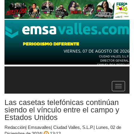
VIERNES, 07 DE AGOSTO DE 2026
CIUDAD VALLES, S.L.P.
DIRECTOR GENERAL.
SAMUEL ROA BOTELLO
Toggle
navigat
Las casetas telefónicas continúan
siendo el vínculo entre el campo y
Estados Unidos
Redacción| Emsavalles| Ciudad Valles, S.L.P.| Lunes, 02 de
Diciembre de 2024|
13:12