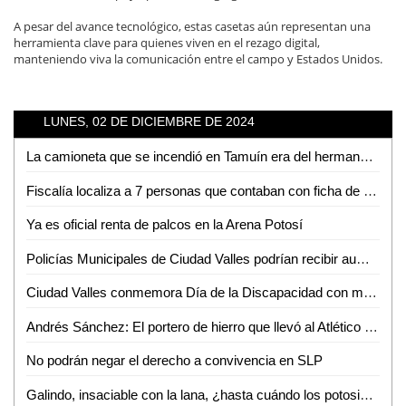
A pesar del avance tecnológico, estas casetas aún representan una
herramienta clave para quienes viven en el rezago digital,
manteniendo viva la comunicación entre el campo y Estados Unidos.
LUNES, 02 DE DICIEMBRE DE 2024
La camioneta que se incendió en Tamuín era del hermano del exalcalde
Fiscalía localiza a 7 personas que contaban con ficha de búsqueda
Ya es oficial renta de palcos en la Arena Potosí
Policías Municipales de Ciudad Valles podrían recibir aumento salarial
Ciudad Valles conmemora Día de la Discapacidad con marcha y entrega de apoyos
Andrés Sánchez: El portero de hierro que llevó al Atlético San Luis a las semifinales
No podrán negar el derecho a convivencia en SLP
Galindo, insaciable con la lana, ¿hasta cuándo los potosinos le seguirán pagando?