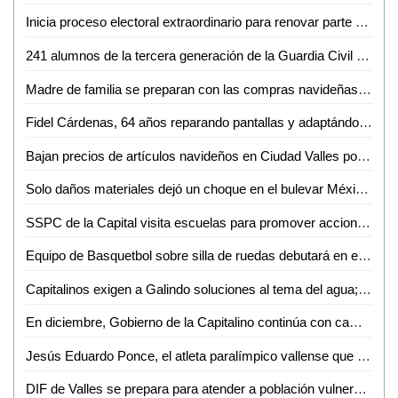
Inicia proceso electoral extraordinario para renovar parte del Poder Judicial Federal en SLP
241 alumnos de la tercera generación de la Guardia Civil Estatal, listos para integrarse a la Secretaría de Seguridad Pública
Madre de familia se preparan con las compras navideñas en Ciudad Valles
Fidel Cárdenas, 64 años reparando pantallas y adaptándose a la era digital
Bajan precios de artículos navideños en Ciudad Valles por bajas ventas
Solo daños materiales dejó un choque en el bulevar México-Laredo
SSPC de la Capital visita escuelas para promover acciones de educación vial
Equipo de Basquetbol sobre silla de ruedas debutará en el torneo local de Ciudad Valles
Capitalinos exigen a Galindo soluciones al tema del agua; vecinos bloquean Periférico Norte
En diciembre, Gobierno de la Capitalino continúa con campaña de descuentos en multas y recargos
Jesús Eduardo Ponce, el atleta paralímpico vallense que levanta pesas y rompe barreras
DIF de Valles se prepara para atender a población vulnerable durante temporada invernal