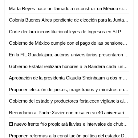
Marta Reyes hace un llamado a reconstruir un México sin violencia para las próximas generaciones
Colonia Buenos Aires pendiente de elección para la Junta de Participación Ciudadana
Corte declara inconstitucional leyes de Ingresos en SLP
Gobierno de México cumple con el pago de las pensiones bienestar en San Luis Potosí
En la FIL Guadalajara, autoras universitarias presentaron libro sobre gastronomía huasteca Tének, con sello UASLP
Gobierno Estatal realizará honores a la Bandera cada lunes para fomentar valores patrios
Aprobación de la presidenta Claudia Sheinbaum a dos meses del inicio de su gobierno
Proponen elección de jueces, magistrados y ministros en SLP para 2025
Gobierno del estado y productores fortalecen vigilancia al ganado potosino
Recordarán al Padre Xavier con misa en su 40 aniversario luctuoso
El nuevo frente frío propiciará lluvias e intervalos de chubascos en regiones de San Luis Potosí
Proponen reformas a la constitución política del estado: Dip. Rubén Guajardo Barrera