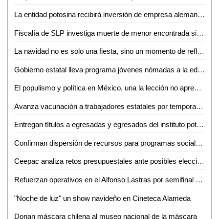
La entidad potosina recibirá inversión de empresa alemana por 15 mdd
Fiscalía de SLP investiga muerte de menor encontrada sin vida en San Martín Chalchicuautla
La navidad no es solo una fiesta, sino un momento de reflexión: Josefina Cebrero
Gobierno estatal lleva programa jóvenes nómadas a la educación media superior
El populismo y política en México, una la lección no aprendida: Enrique Serna
Avanza vacunación a trabajadores estatales por temporada invernal
Entregan títulos a egresadas y egresados del instituto potosino de Bellas Artes
Confirman dispersión de recursos para programas sociales en San Luis Potosí
Ceepac analiza retos presupuestales ante posibles elecciones de vacantes del Poder Judicial en 2025
Refuerzan operativos en el Alfonso Lastras por semifinal del Atlético de San Luis
"Noche de luz" un show navideño en Cineteca Alameda
Donan máscara chilena al museo nacional de la máscara