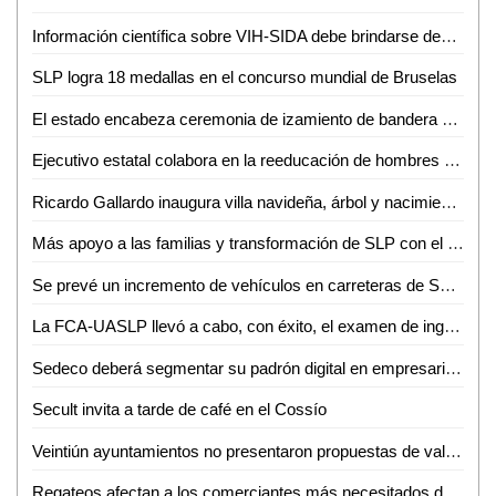
Información científica sobre VIH-SIDA debe brindarse desde la adolescencia: experta de la Facultad de Psicología-UASLP
SLP logra 18 medallas en el concurso mundial de Bruselas
El estado encabeza ceremonia de izamiento de bandera monumental
Ejecutivo estatal colabora en la reeducación de hombres agresores
Ricardo Gallardo inaugura villa navideña, árbol y nacimiento monumental
Más apoyo a las familias y transformación de SLP con el tren de pasajeros
Se prevé un incremento de vehículos en carreteras de SLP a partir del 19 de diciembre: Ernesto Trejo
La FCA-UASLP llevó a cabo, con éxito, el examen de ingreso para su carrera en línea
Sedeco deberá segmentar su padrón digital en empresarios jóvenes y empresarias mujeres, por reforma a la ley para el desarrollo económico sustentable
Secult invita a tarde de café en el Cossío
Veintiún ayuntamientos no presentaron propuestas de valores unitarios de usos de suelo y construcción para el ejercicio fiscal 2025
Regateos afectan a los comerciantes más necesitados de Ciudad Valles