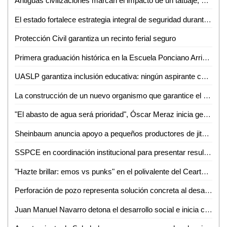
Antiguas civilizaciones marcan el impacto de un tatuaje; símbolo de jerarquía y estatus: Aldo Mar
El estado fortalece estrategia integral de seguridad durante vacaciones
Protección Civil garantiza un recinto ferial seguro
Primera graduación histórica en la Escuela Ponciano Arriaga
UASLP garantiza inclusión educativa: ningún aspirante con admisión quedará fuera por razones económicas
La construcción de un nuevo organismo que garantice el acceso a la transparencia y la información está en marcha: Dip. Carlos Arreola Mallol
"El abasto de agua será prioridad", Óscar Meraz inicia gestión al frente de DAPAS
Sheinbaum anuncia apoyo a pequeños productores de jitomate tras arancel en EE.UU.
SSPCE en coordinación institucional para presentar resultados en el cuarto informe de gobierno
"Hazte brillar: emos vs punks" en el polivalente del CeartSLP
Perforación de pozo representa solución concreta al desabasto de agua, reconocen soledenses
Juan Manuel Navarro detona el desarrollo social e inicia construcción de alberca olímpica en Soledad