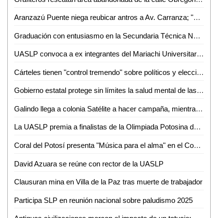
Aranzazú Puente niega reubicar antros a Av. Carranza; "podría empeorar el problema"
Graduación con entusiasmo en la Secundaria Técnica No. 33 de Plazuela en Rioverde
UASLP convoca a ex integrantes del Mariachi Universitario para celebrar su décimo aniversario
Cárteles tienen "control tremendo" sobre políticos y elecciones en México: Trump
Gobierno estatal protege sin límites la salud mental de las familias
Galindo llega a colonia Satélite a hacer campaña, mientras vecinos lidian con fugas y baches
La UASLP premia a finalistas de la Olimpiada Potosina de Informática 2025
Coral del Potosí presenta "Música para el alma" en el Cossío
David Azuara se reúne con rector de la UASLP
Clausuran mina en Villa de la Paz tras muerte de trabajador
Participa SLP en reunión nacional sobre paludismo 2025