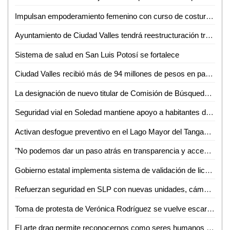
Impulsan empoderamiento femenino con curso de costura en la Instancia de la Mujer
Ayuntamiento de Ciudad Valles tendrá reestructuración tras movimientos en el gabinete municipal
Sistema de salud en San Luis Potosí se fortalece
Ciudad Valles recibió más de 94 millones de pesos en participaciones federales
La designación de nuevo titular de Comisión de Búsqueda apegada al marco legal
Seguridad vial en Soledad mantiene apoyo a habitantes de colonia privadas de La Hacienda
Activan desfogue preventivo en el Lago Mayor del Tangamanga I tras alcanzar 95% de su capacidad
"No podemos dar un paso atrás en transparencia y acceso a la información": Carlos Arreola
Gobierno estatal implementa sistema de validación de licencias
Refuerzan seguridad en SLP con nuevas unidades, cámaras y liderazgo en el C5
Toma de protesta de Verónica Rodríguez se vuelve escarnio en redes sociales por su exceso de ego
El arte drag permite reconocernos como seres humanos dentro del amor y la creatividad: Isis Herrera