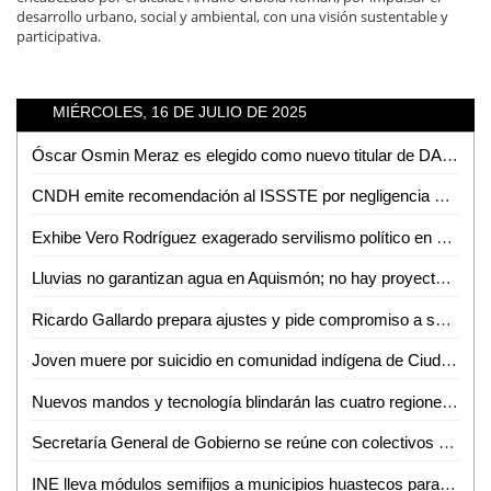
desarrollo urbano, social y ambiental, con una visión sustentable y
participativa.
MIÉRCOLES, 16 DE JULIO DE 2025
Óscar Osmin Meraz es elegido como nuevo titular de DAPAS en Ciudad Valles
CNDH emite recomendación al ISSSTE por negligencia médica tras muerte de recién nacido en Ciudad Valles
Exhibe Vero Rodríguez exagerado servilismo político en visita de Jorge Romero
Lluvias no garantizan agua en Aquismón; no hay proyecto para abastecimiento: Francisco Cruz
Ricardo Gallardo prepara ajustes y pide compromiso a su gabinete previo a su Cuarto Informe
Joven muere por suicidio en comunidad indígena de Ciudad Valles
Nuevos mandos y tecnología blindarán las cuatro regiones de SLP
Secretaría General de Gobierno se reúne con colectivos de búsqueda del interior del estado
INE lleva módulos semifijos a municipios huastecos para facilitar trámite de credencial de elector