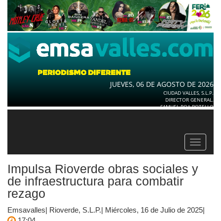
JUEVES, 06 DE AGOSTO DE 2026
CIUDAD VALLES, S.L.P.
DIRECTOR GENERAL.
SAMUEL ROA BOTELLO
Toggle
navigat
Impulsa Rioverde obras sociales y
de infraestructura para combatir
rezago
Emsavalles| Rioverde, S.L.P.| Miércoles, 16 de Julio de 2025|
17:04