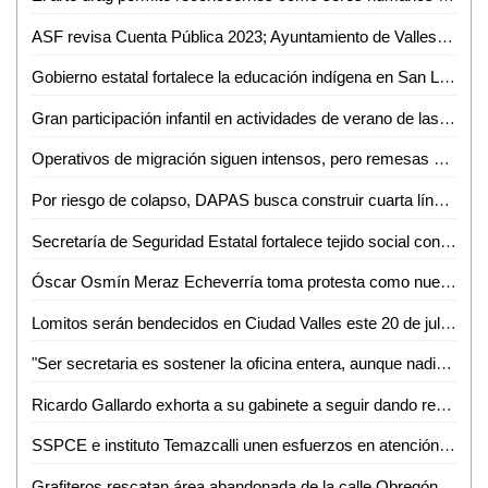
ASF revisa Cuenta Pública 2023; Ayuntamiento de Valles ya entregó solventaciones
Gobierno estatal fortalece la educación indígena en San Luis Potosí
Gran participación infantil en actividades de verano de las bibliotecas de Soledad
Operativos de migración siguen intensos, pero remesas mantienen ingresos estables, afirma titular en SLP
Por riesgo de colapso, DAPAS busca construir cuarta línea de conducción en Ciudad Valles
Secretaría de Seguridad Estatal fortalece tejido social con campañas permanentes de prevención
Óscar Osmín Meraz Echeverría toma protesta como nuevo director de DAPAS en Ciudad Valles
Lomitos serán bendecidos en Ciudad Valles este 20 de julio por el Día Nacional del Perro
"Ser secretaria es sostener la oficina entera, aunque nadie lo vea": Joselyn Rodríguez
Ricardo Gallardo exhorta a su gabinete a seguir dando resultados
SSPCE e instituto Temazcalli unen esfuerzos en atención a adolescentes en conflicto con la ley
Grafiteros rescatan área abandonada de la calle Obregón y Negrete en Ciudad Valles