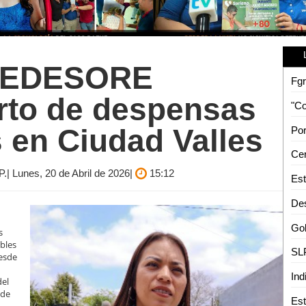
? SEDESORE
Fgr
rto de despensas
s en Ciudad Valles
Por
.| Lunes, 20 de Abril de 2026|
15:12
Est
s
bles
esde
Ind
del
 de
Est