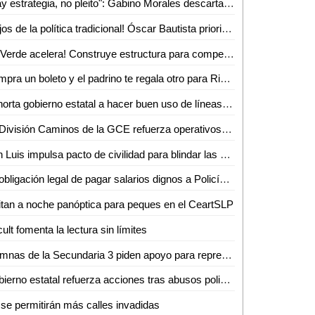
"Hay estrategia, no pleito": Gabino Morales descarta ruptura con el Verde
¡Lejos de la política tradicional! Óscar Bautista prioriza apoyos alimentarios y salud en Zona Media
¡El Verde acelera! Construye estructura para competir con o sin alianza
Compra un boleto y el padrino te regala otro para Ricardo Montaner
Exhorta gobierno estatal a hacer buen uso de líneas de emergencia
La División Caminos de la GCE refuerza operativos preventivos por lluvias en el estado
San Luis impulsa pacto de civilidad para blindar las elecciones del 2027
La obligación legal de pagar salarios dignos a Policías Municipales mejorará sus condiciones de vida: Dip. Héctor Serrano Cortés
itan a noche panóptica para peques en el CeartSLP
ult fomenta la lectura sin límites
Alumnas de la Secundaria 3 piden apoyo para representar a Valles en el "Mundialito"
Gobierno estatal refuerza acciones tras abusos policiales en Matehuala
se permitirán más calles invadidas