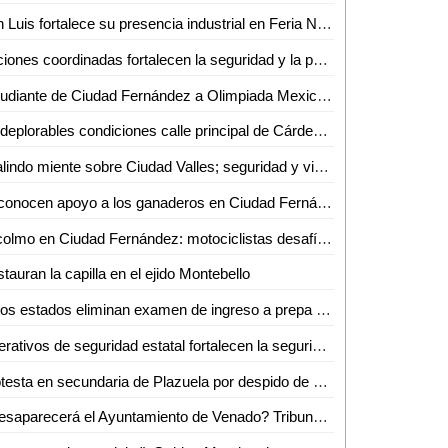
San Luis fortalece su presencia industrial en Feria Nacional de San Marcos 2026
Acciones coordinadas fortalecen la seguridad y la paz en las cuatro regiones
Estudiante de Ciudad Fernández a Olimpiada Mexicana de Matemáticas
En deplorables condiciones calle principal de Cárdenas
"Galindo miente sobre Ciudad Valles; seguridad y vida nocturna son el reflejo" David Medina
Reconocen apoyo a los ganaderos en Ciudad Fernández
El colmo en Ciudad Fernández: motociclistas desafían y se burlan de la Policía
tauran la capilla en el ejido Montebello
Estos estados eliminan examen de ingreso a prepa en México
Operativos de seguridad estatal fortalecen la seguridad en San Luis Potosí
Protesta en secundaria de Plazuela por despido de docente
¿Desaparecerá el Ayuntamiento de Venado? Tribunal Electoral le pone ultimátum