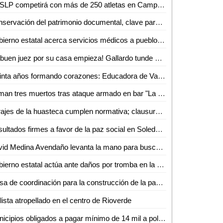
UASLP competirá con más de 250 atletas en Campeonatos Nacionales ANUIES 2026
Conservación del patrimonio documental, clave para preservar la memoria histórica: docentes de la UASLP
Gobierno estatal acerca servicios médicos a pueblos originarios
¡El buen juez por su casa empieza! Gallardo tunde a Galindo tras críticas a Ciudad Valles
Treinta años formando corazones: Educadora de Valles celebra su vocación heredada
Suman tres muertos tras ataque armado en bar "La Villita"
Parajes de la huasteca cumplen normativa; clausuran tirolesa en Real de Catorce
Resultados firmes a favor de la paz social en Soledad: 80 puestas a disposición del 17 al 19 de abril
David Medina Avendaño levanta la mano para buscar la alcaldía de Ciudad Valles
Gobierno estatal actúa ante daños por tromba en la capital y Villa de Arista
Mesa de coordinación para la construcción de la paz social
lista atropellado en el centro de Rioverde
Municipios obligados a pagar mínimo de 14 mil a policías en SLP; tienen 120 días para cumplir