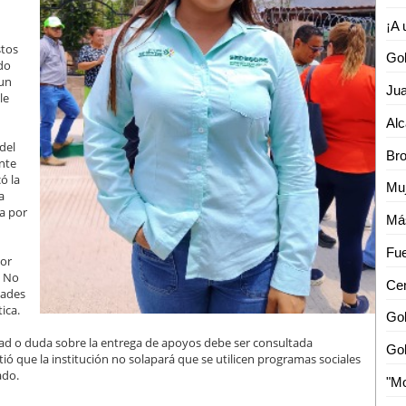
stos
ndo
 un
le
del
Bro
nte
ó la
Muj
a
ia por
ñor
. No
tades
ica.
idad o duda sobre la entrega de apoyos debe ser consultada
ió que la institución no solapará que se utilicen programas sociales
ado.
"Mo