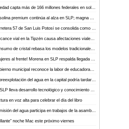
Soledad capta más de 166 millones federales en solo 3 meses de 2026
Gasolina premium continúa al alza en SLP; magna y diésel se mantienen estables
Carretera 57 de San Luis Potosí se consolida como la más peligrosa del país
Percance vial en la Tipzén causa afectaciones viales; no hubo heridos
Consumo de cristal rebasa los modelos tradicionales de atención en Valles
¡Mujeres al frente! Morena en SLP respalda llegada de Citlalli Hernández
Gobierno municipal reconoce la labor de educadoras y educadores en su día
Sobreexplotación del agua en la capital podría tardar hasta 3 mil años en recuperarse
UASLP lleva desarrollo tecnológico y conocimiento a productores de la Huasteca
tura en voz alta para celebrar el día del libro
Comisión del agua participa en trabajos de la asamblea general de usuarios del consejo de cuenca del altiplano
illante" noche Mac este próximo viernes