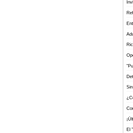
Inv
Adu
Ope
Det
Sin