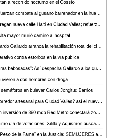
itan a recorrido nocturno en el Cossío
Refuerzan combate al gusano barrenador en la huasteca potosina
Entregan nueva calle Haití en Ciudad Valles; refuerzan obras de infraestructura urbana
lta mayor murió camino al hospital
Ricardo Gallardo arranca la rehabilitación total del circuito tének en Ciudad Valles
rativo contra estorbos en la vía pública
"Puras babosadas": Así despacha Gallardo a los que se envalentonan tras el celular
uvieron a dos hombres con droga
 semáforos en bulevar Carlos Jongitud Barrios
¿Corredor artesanal para Ciudad Valles? asi el nuevo proyecto para la Cordillera Tének
Con inversión de 380 mdp Red Metro conectará zona Tének y centros urbanos en la Huasteca
¡Último día de votaciones! Xilitla y Aquismón buscan premio nacional en México Desconocido
El "Peso de la Fama" en la Justicia: SEMUJERES advierte posibles presiones en el caso de Alberto "N"