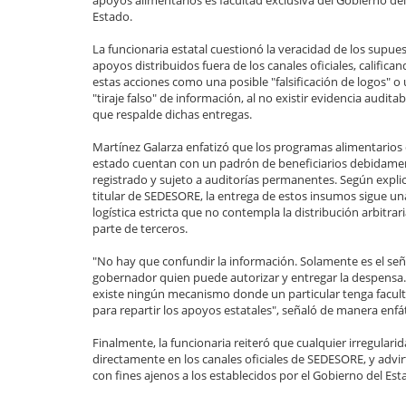
apoyos alimentarios es facultad exclusiva del Gobierno del
Estado.
La funcionaria estatal cuestionó la veracidad de los supue
apoyos distribuidos fuera de los canales oficiales, califica
estas acciones como una posible "falsificación de logos" o
"tiraje falso" de información, al no existir evidencia auditab
que respalde dichas entregas.
Martínez Galarza enfatizó que los programas alimentarios 
estado cuentan con un padrón de beneficiarios debidame
registrado y sujeto a auditorías permanentes. Según explic
titular de SEDESORE, la entrega de estos insumos sigue un
logística estricta que no contempla la distribución arbitrar
parte de terceros.
"No hay que confundir la información. Solamente es el se
gobernador quien puede autorizar y entregar la despensa
existe ningún mecanismo donde un particular tenga facul
para repartir los apoyos estatales", señaló de manera enfát
Finalmente, la funcionaria reiteró que cualquier irregular
directamente en los canales oficiales de SEDESORE, y advirt
con fines ajenos a los establecidos por el Gobierno del Est