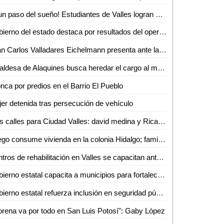
¡A un paso del sueño! Estudiantes de Valles logran 99% para ir al "Mundialito"
Gobierno del estado destaca por resultados del operativo "Convoy" en la zona metropolitana
Juan Carlos Valladares Eichelmann presenta ante la AMPI San Luis Potosí iniciativa federal para profesionalizar el mercado inmobiliario
Alcaldesa de Alaquines busca heredar el cargo al marido
nca por predios en el Barrio El Pueblo
er detenida tras persecución de vehículo
Más calles para Ciudad Valles: david medina y Ricardo Gallardo entregan nueva vialidad en calle haití
Fuego consume vivienda en la colonia Hidalgo; familia queda a salvo
Centros de rehabilitación en Valles se capacitan ante ola de jóvenes atrapados por las drogas
Gobierno estatal capacita a municipios para fortalecer la fiscalización de recursos
Gobierno estatal refuerza inclusión en seguridad pública
rena va por todo en San Luis Potosí": Gaby López