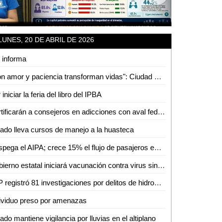
LUNES, 20 DE ABRIL DE 2026
 informa
"Con amor y paciencia transforman vidas": Ciudad Valles reconoce a educadoras en emotivo homenaje
 iniciar la feria del libro del IPBA
Certificarán a consejeros en adicciones con aval federal en Ciudad Valles
ado lleva cursos de manejo a la huasteca
Despega el AIPA; crece 15% el flujo de pasajeros en arranque de 2026
Gobierno estatal iniciará vacunación contra virus sincitial respiratorio para proteger a bebés
SLP registró 81 investigaciones por delitos de hidrocarburos en 2025
ividuo preso por amenazas
ado mantiene vigilancia por lluvias en el altiplano