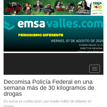
VIERNES, 07 DE AGOSTO DE 2026
CIUDAD VALLES, S.L.P.
DIRECTOR GENERAL.
SAMUEL ROA BOTELLO
Toggle
navigat
Decomisa Policía Federal en una
semana más de 30 kilogramos de
drogas
En suma se confiscaron casi medio millón de dólares en
drogas.