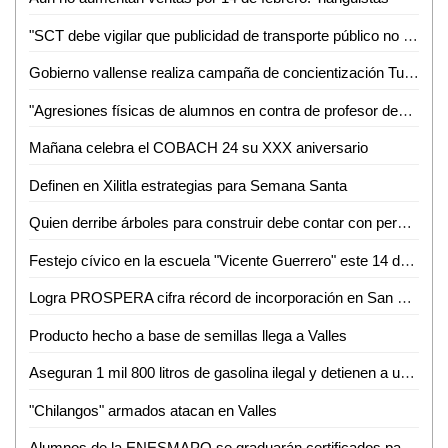
"SCT debe vigilar que publicidad de transporte público no atente contra la dignidad humana", Fernando Chávez
Gobierno vallense realiza campaña de concientización Turística, Ecológica y Cultural en la primaria "José Ma. Morelos y Pavón"
"Agresiones físicas de alumnos en contra de profesor deben ser investigadas por la SEGE", Graciela Gaitán
Mañana celebra el COBACH 24 su XXX aniversario
Definen en Xilitla estrategias para Semana Santa
Quien derribe árboles para construir debe contar con permiso de Ecología
Festejo cívico en la escuela "Vicente Guerrero" este 14 de Febrero
Logra PROSPERA cifra récord de incorporación en San Luis Potosí
Producto hecho a base de semillas llega a Valles
Aseguran 1 mil 800 litros de gasolina ilegal y detienen a un hombre
"Chilangos" armados atacan en Valles
Alumnos de la ENESMAPO se graduarán certificados para enseñar inglés también