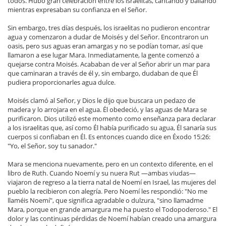
todos. Hubo gran celebración entre los israelitas, cantando y bailando
mientras expresaban su confianza en el Señor.
Sin embargo, tres días después, los israelitas no pudieron encontrar
agua y comenzaron a dudar de Moisés y del Señor. Encontraron un
oasis, pero sus aguas eran amargas y no se podían tomar, así que
llamaron a ese lugar Mara. Inmediatamente, la gente comenzó a
quejarse contra Moisés. Acababan de ver al Señor abrir un mar para
que caminaran a través de él y, sin embargo, dudaban de que Él
pudiera proporcionarles agua dulce.
Moisés clamó al Señor, y Dios le dijo que buscara un pedazo de
madera y lo arrojara en el agua. Él obedeció, y las aguas de Mara se
purificaron. Dios utilizó este momento como enseñanza para declarar
a los israelitas que, así como Él había purificado su agua, Él sanaría sus
cuerpos si confiaban en Él. Es entonces cuando dice en Éxodo 15:26:
"Yo, el Señor, soy tu sanador."
Mara se menciona nuevamente, pero en un contexto diferente, en el
libro de Ruth. Cuando Noemí y su nuera Rut —ambas viudas—
viajaron de regreso a la tierra natal de Noemí en Israel, las mujeres del
pueblo la recibieron con alegría. Pero Noemí les respondió: "No me
llaméis Noemí", que significa agradable o dulzura, "sino llamadme
Mara, porque en grande amargura me ha puesto el Todopoderoso." El
dolor y las continuas pérdidas de Noemí habían creado una amargura