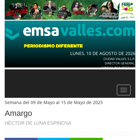
LUNES, 10 DE AGOSTO DE 2026
CIUDAD VALLES, S.L.P.
DIRECTOR GENERAL.
SAMUEL ROA BOTELLO
Toggle
navigat
Semana del 09 de Mayo al 15 de Mayo de 2025
Amargo
HÉCTOR DE LUNA ESPINOSA