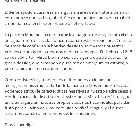
de alma que la definía.
El Señor ayudó a curar esa amargura a través de la historia de amor
entre Booz y Rut. Su hijo, Obed, fue como un hijo para Noemí. Obed
creció para convertirse en el abuelo del rey David.
La palabra Mara nos recuerda que la amargura destruye tanto el uso
del agua como de la vida humana cuando está envenenada. Cuando
dejamos de confiar en la bondad de Dios y solo vemos nuestros
propios recursos limitados, nos podemos amargar. En Hebreos 12:15
se nos advierte: "Mirad bien, no sea que alguno deje de alcanzar la
gracia de Dios; que brotando alguna raíz de amargura os estorbe, y
por ella muchos sean contaminados."
Como los israelitas, cuando nos enfrentamos a circunstancias
amargas, empezamos a dudar de la mano de Dios en nuestras vidas.
Podemos atribuirle características negativas a nuestro Padre celestial
e incluso acusarlo de actuar mal. Así como la Mara hizo inútil el agua,
así la amargura en nuestras propias vidas nos hace inútiles para dar
fruto para el Reino de Dios. Pero Dios purificó el agua, y Él puede
sanarnos cuando obedecemos sus instrucciones.
Dios te bendiga.