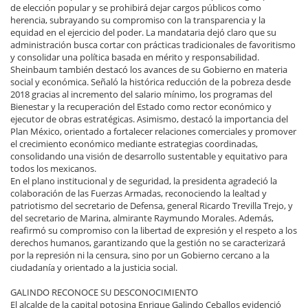
de elección popular y se prohibirá dejar cargos públicos como
herencia, subrayando su compromiso con la transparencia y la
equidad en el ejercicio del poder. La mandataria dejó claro que su
administración busca cortar con prácticas tradicionales de favoritismo
y consolidar una política basada en mérito y responsabilidad.
Sheinbaum también destacó los avances de su Gobierno en materia
social y económica. Señaló la histórica reducción de la pobreza desde
2018 gracias al incremento del salario mínimo, los programas del
Bienestar y la recuperación del Estado como rector económico y
ejecutor de obras estratégicas. Asimismo, destacó la importancia del
Plan México, orientado a fortalecer relaciones comerciales y promover
el crecimiento económico mediante estrategias coordinadas,
consolidando una visión de desarrollo sustentable y equitativo para
todos los mexicanos.
En el plano institucional y de seguridad, la presidenta agradeció la
colaboración de las Fuerzas Armadas, reconociendo la lealtad y
patriotismo del secretario de Defensa, general Ricardo Trevilla Trejo, y
del secretario de Marina, almirante Raymundo Morales. Además,
reafirmó su compromiso con la libertad de expresión y el respeto a los
derechos humanos, garantizando que la gestión no se caracterizará
por la represión ni la censura, sino por un Gobierno cercano a la
ciudadanía y orientado a la justicia social.
GALINDO RECONOCE SU DESCONOCIMIENTO
El alcalde de la capital potosina Enrique Galindo Ceballos evidenció