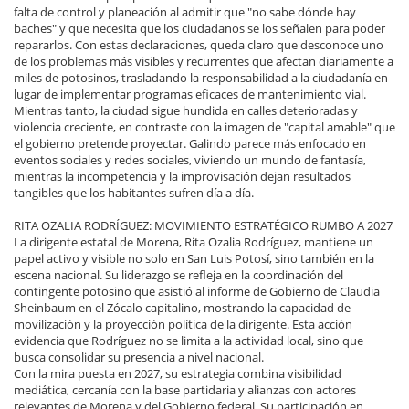
falta de control y planeación al admitir que "no sabe dónde hay
baches" y que necesita que los ciudadanos se los señalen para poder
repararlos. Con estas declaraciones, queda claro que desconoce uno
de los problemas más visibles y recurrentes que afectan diariamente a
miles de potosinos, trasladando la responsabilidad a la ciudadanía en
lugar de implementar programas eficaces de mantenimiento vial.
Mientras tanto, la ciudad sigue hundida en calles deterioradas y
violencia creciente, en contraste con la imagen de "capital amable" que
el gobierno pretende proyectar. Galindo parece más enfocado en
eventos sociales y redes sociales, viviendo un mundo de fantasía,
mientras la incompetencia y la improvisación dejan resultados
tangibles que los habitantes sufren día a día.
RITA OZALIA RODRÍGUEZ: MOVIMIENTO ESTRATÉGICO RUMBO A 2027
La dirigente estatal de Morena, Rita Ozalia Rodríguez, mantiene un
papel activo y visible no solo en San Luis Potosí, sino también en la
escena nacional. Su liderazgo se refleja en la coordinación del
contingente potosino que asistió al informe de Gobierno de Claudia
Sheinbaum en el Zócalo capitalino, mostrando la capacidad de
movilización y la proyección política de la dirigente. Esta acción
evidencia que Rodríguez no se limita a la actividad local, sino que
busca consolidar su presencia a nivel nacional.
Con la mira puesta en 2027, su estrategia combina visibilidad
mediática, cercanía con la base partidaria y alianzas con actores
relevantes de Morena y del Gobierno federal. Su participación en