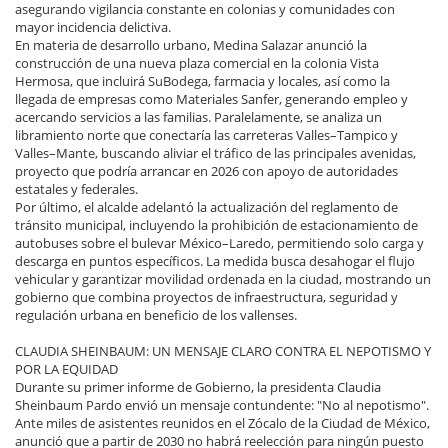
asegurando vigilancia constante en colonias y comunidades con
mayor incidencia delictiva.
En materia de desarrollo urbano, Medina Salazar anunció la
construcción de una nueva plaza comercial en la colonia Vista
Hermosa, que incluirá SuBodega, farmacia y locales, así como la
llegada de empresas como Materiales Sanfer, generando empleo y
acercando servicios a las familias. Paralelamente, se analiza un
libramiento norte que conectaría las carreteras Valles–Tampico y
Valles–Mante, buscando aliviar el tráfico de las principales avenidas,
proyecto que podría arrancar en 2026 con apoyo de autoridades
estatales y federales.
Por último, el alcalde adelantó la actualización del reglamento de
tránsito municipal, incluyendo la prohibición de estacionamiento de
autobuses sobre el bulevar México–Laredo, permitiendo solo carga y
descarga en puntos específicos. La medida busca desahogar el flujo
vehicular y garantizar movilidad ordenada en la ciudad, mostrando un
gobierno que combina proyectos de infraestructura, seguridad y
regulación urbana en beneficio de los vallenses.
CLAUDIA SHEINBAUM: UN MENSAJE CLARO CONTRA EL NEPOTISMO Y
POR LA EQUIDAD
Durante su primer informe de Gobierno, la presidenta Claudia
Sheinbaum Pardo envió un mensaje contundente: "No al nepotismo".
Ante miles de asistentes reunidos en el Zócalo de la Ciudad de México,
anunció que a partir de 2030 no habrá reelección para ningún puesto