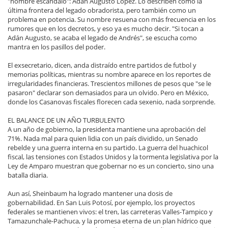
"hombre escándalo": Adán Augusto López. Lo describen como la
última frontera del legado obradorista, pero también como un
problema en potencia. Su nombre resuena con más frecuencia en los
rumores que en los decretos, y eso ya es mucho decir. "Si tocan a
Adán Augusto, se acaba el legado de Andrés", se escucha como
mantra en los pasillos del poder.
El exsecretario, dicen, anda distraído entre partidos de futbol y
memorias políticas, mientras su nombre aparece en los reportes de
irregularidades financieras. Trescientos millones de pesos que "se le
pasaron" declarar son demasiados para un olvido. Pero en México,
donde los Casanovas fiscales florecen cada sexenio, nada sorprende.
EL BALANCE DE UN AÑO TURBULENTO
A un año de gobierno, la presidenta mantiene una aprobación del
71%. Nada mal para quien lidia con un país dividido, un Senado
rebelde y una guerra interna en su partido. La guerra del huachicol
fiscal, las tensiones con Estados Unidos y la tormenta legislativa por la
Ley de Amparo muestran que gobernar no es un concierto, sino una
batalla diaria.
Aun así, Sheinbaum ha logrado mantener una dosis de
gobernabilidad. En San Luis Potosí, por ejemplo, los proyectos
federales se mantienen vivos: el tren, las carreteras Valles-Tampico y
Tamazunchale-Pachuca, y la promesa eterna de un plan hídrico que