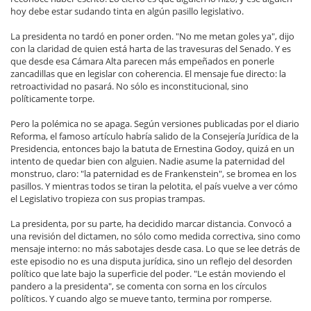
hoy debe estar sudando tinta en algún pasillo legislativo.
La presidenta no tardó en poner orden. "No me metan goles ya", dijo
con la claridad de quien está harta de las travesuras del Senado. Y es
que desde esa Cámara Alta parecen más empeñados en ponerle
zancadillas que en legislar con coherencia. El mensaje fue directo: la
retroactividad no pasará. No sólo es inconstitucional, sino
políticamente torpe.
Pero la polémica no se apaga. Según versiones publicadas por el diario
Reforma, el famoso artículo habría salido de la Consejería Jurídica de la
Presidencia, entonces bajo la batuta de Ernestina Godoy, quizá en un
intento de quedar bien con alguien. Nadie asume la paternidad del
monstruo, claro: "la paternidad es de Frankenstein", se bromea en los
pasillos. Y mientras todos se tiran la pelotita, el país vuelve a ver cómo
el Legislativo tropieza con sus propias trampas.
La presidenta, por su parte, ha decidido marcar distancia. Convocó a
una revisión del dictamen, no sólo como medida correctiva, sino como
mensaje interno: no más sabotajes desde casa. Lo que se lee detrás de
este episodio no es una disputa jurídica, sino un reflejo del desorden
político que late bajo la superficie del poder. "Le están moviendo el
pandero a la presidenta", se comenta con sorna en los círculos
políticos. Y cuando algo se mueve tanto, termina por romperse.