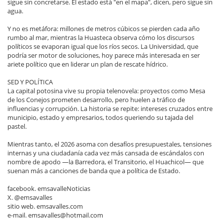
sigue sin concretarse. El estado está "en el mapa", dicen, pero sigue sin
agua.
Y no es metáfora: millones de metros cúbicos se pierden cada año
rumbo al mar, mientras la Huasteca observa cómo los discursos
políticos se evaporan igual que los ríos secos. La Universidad, que
podría ser motor de soluciones, hoy parece más interesada en ser
ariete político que en liderar un plan de rescate hídrico.
SED Y POLÍTICA
La capital potosina vive su propia telenovela: proyectos como Mesa
de los Conejos prometen desarrollo, pero huelen a tráfico de
influencias y corrupción. La historia se repite: intereses cruzados entre
municipio, estado y empresarios, todos queriendo su tajada del
pastel.
Mientras tanto, el 2026 asoma con desafíos presupuestales, tensiones
internas y una ciudadanía cada vez más cansada de escándalos con
nombre de apodo —la Barredora, el Transitorio, el Huachicol— que
suenan más a canciones de banda que a política de Estado.
facebook. emsavalleNoticias
X. @emsavalles
sitio web. emsavalles.com
e-mail. emsavalles@hotmail.com