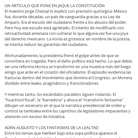
UN ARTÍCULO QUE PONE EN JAQUE LA CONSTITUCIÓN
El maestro Jorge Chessal lo explicó con precisión quirúrgica: México
fue, durante décadas, un país de vanguardia gracias a su Ley de
Amparo. Era el escudo del ciudadano frente a los abusos del poder.
Pero hoy ese escudo está agrietado. El intento de modificarlo con
retroactividad amenaza con vulnerar lo que alguna vez fue una joya
del derecho mexicano. La ironía es grotesca: en nombre de la justicia,
se intenta reducir las garantías del ciudadano.
Afortunadamente, la presidenta frenó el golpe antes de que se
convirtiera en tragedia. Pero el daño político está hecho. Lo que debía
ser una reforma técnica se transformó en una muestra más del fuego
amigo que arde en el corazón del oficialismo. El episodio evidencia las
fracturas dentro del movimiento que domina el Congreso, un Morena
dividido entre leales, pragmáticos y francotiradores.
Y mientras tanto, los escándalos paralelos siguen rodando. El
"huachicol fiscal", la "barredora" y ahora el "transitorio fantasma"
dibujan un escenario en el que la narrativa presidencial de orden y
control se tambalea entre los caprichos de legisladores impacientes y
asesores con exceso de iniciativa.
ADÁN AUGUSTO Y LOS FANTASMAS DE LA LEALTAD
Entre los temas que hierben bajo esta sopa política aparece el