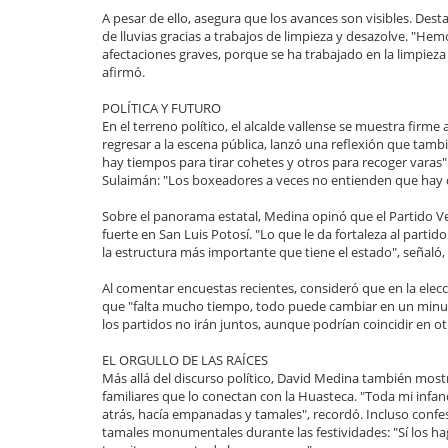
A pesar de ello, asegura que los avances son visibles. De
de lluvias gracias a trabajos de limpieza y desazolve. "He
afectaciones graves, porque se ha trabajado en la limpieza 
afirmó.
POLÍTICA Y FUTURO
En el terreno político, el alcalde vallense se muestra firme a
regresar a la escena pública, lanzó una reflexión que tamb
hay tiempos para tirar cohetes y otros para recoger vara
Sulaimán: "Los boxeadores a veces no entienden que hay q
Sobre el panorama estatal, Medina opinó que el Partido V
fuerte en San Luis Potosí. "Lo que le da fortaleza al part
la estructura más importante que tiene el estado", señaló, 
Al comentar encuestas recientes, consideró que en la elec
que "falta mucho tiempo, todo puede cambiar en un minuto
los partidos no irán juntos, aunque podrían coincidir en o
EL ORGULLO DE LAS RAÍCES
Más allá del discurso político, David Medina también mostr
familiares que lo conectan con la Huasteca. "Toda mi infanc
atrás, hacía empanadas y tamales", recordó. Incluso confe
tamales monumentales durante las festividades: "Sí los hago,