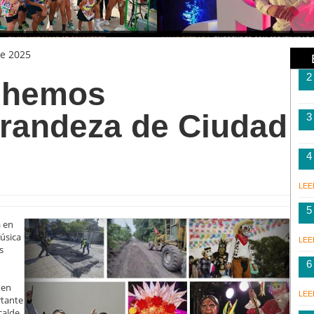
e 2025
2
 "hemos
grandeza de Ciudad
3
4
LEE
5
a en
música
LEE
s
6
 en
LEE
rtante
calde