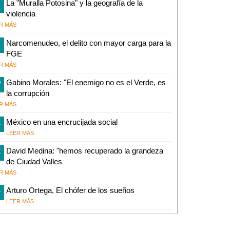
La "Muralla Potosina" y la geografía de la
violencia
R MÁS
Narcomenudeo, el delito con mayor carga para la
FGE
R MÁS
0
Gabino Morales: "El enemigo no es el Verde, es
la corrupción
R MÁS
1
México en una encrucijada social
LEER MÁS
2
David Medina: "hemos recuperado la grandeza
de Ciudad Valles
R MÁS
4
Arturo Ortega, El chófer de los sueños
LEER MÁS