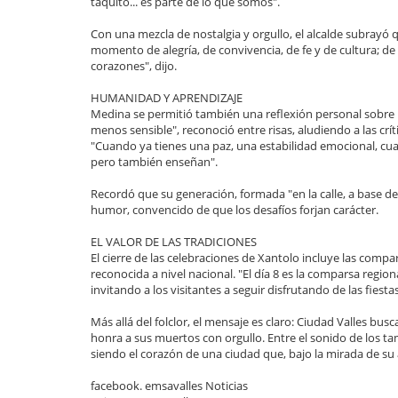
taquito... es parte de lo que somos".
Con una mezcla de nostalgia y orgullo, el alcalde subrayó q
momento de alegría, de convivencia, de fe y de cultura; d
corazones", dijo.
HUMANIDAD Y APRENDIZAJE
Medina se permitió también una reflexión personal sobre la 
menos sensible", reconoció entre risas, aludiendo a las cr
"Cuando ya tienes una paz, una estabilidad emocional, cua
pero también enseñan".
Recordó que su generación, formada "en la calle, a base de
humor, convencido de que los desafíos forjan carácter.
EL VALOR DE LAS TRADICIONES
El cierre de las celebraciones de Xantolo incluye las compar
reconocida a nivel nacional. "El día 8 es la comparsa region
invitando a los visitantes a seguir disfrutando de las fiestas
Más allá del folclor, el mensaje es claro: Ciudad Valles bus
honra a sus muertos con orgullo. Entre el sonido de los tamb
siendo el corazón de una ciudad que, bajo la mirada de su a
facebook. emsavalles Noticias