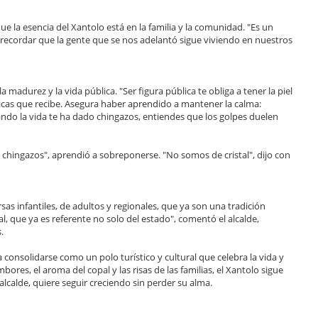
ue la esencia del Xantolo está en la familia y la comunidad. "Es un
e recordar que la gente que se nos adelantó sigue viviendo en nuestros
madurez y la vida pública. "Ser figura pública te obliga a tener la piel
íticas que recibe. Asegura haber aprendido a mantener la calma:
ndo la vida te ha dado chingazos, entiendes que los golpes duelen
 chingazos", aprendió a sobreponerse. "No somos de cristal", dijo con
sas infantiles, de adultos y regionales, que ya son una tradición
al, que ya es referente no solo del estado", comentó el alcalde,
.
ca consolidarse como un polo turístico y cultural que celebra la vida y
ores, el aroma del copal y las risas de las familias, el Xantolo sigue
lcalde, quiere seguir creciendo sin perder su alma.