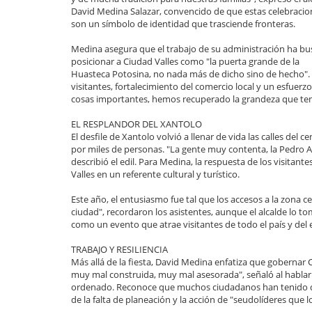
David Medina Salazar, convencido de que estas celebracio
son un símbolo de identidad que trasciende fronteras.
Medina asegura que el trabajo de su administración ha b
posicionar a Ciudad Valles como "la puerta grande de la
Huasteca Potosina, no nada más de dicho sino de hecho". En
visitantes, fortalecimiento del comercio local y un esfuer
cosas importantes, hemos recuperado la grandeza que tenía
EL RESPLANDOR DEL XANTOLO
El desfile de Xantolo volvió a llenar de vida las calles del 
por miles de personas. "La gente muy contenta, la Pedro An
describió el edil. Para Medina, la respuesta de los visita
Valles en un referente cultural y turístico.
Este año, el entusiasmo fue tal que los accesos a la zona 
ciudad", recordaron los asistentes, aunque el alcalde lo t
como un evento que atrae visitantes de todo el país y del 
TRABAJO Y RESILIENCIA
Más allá de la fiesta, David Medina enfatiza que gobernar C
muy mal construida, muy mal asesorada", señaló al hablar
ordenado. Reconoce que muchos ciudadanos han tenido que 
de la falta de planeación y la acción de "seudolíderes que