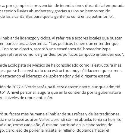
staca, por ejemplo, la prevención de inundaciones durante la temporada
mos tenido lluvias abundantes y gracias a Dios no hemos tenido
de las alcantarillas para que la gente no sufra en su patrimonio",
l hablar de liderazgo y ciclos. Al referirse a actores locales que buscan
ién parece una advertencia: "Los políticos tienen que entender que
s". Con tono directo, recordó una enseñanza del boxeador Pepe
ue retirarse como los grandes; los políticos tampoco entienden eso".
erde Ecologista de México se ha consolidado como la estructura más
ido es que se ha construido una estructura muy sólida; creo que somos
destacando el liderazgo del gobernador y del dirigente estatal.
ción de 2027 el Verde será una fuerza determinante, aunque admitió
". A nivel personal, augura que en la contienda por la gubernatura
tros niveles de representación.
ó su faceta más humana al hablar de sus raíces y de las tradiciones
ia me la pasé aquí en Valles; aprendí con mi abuela, tenía su hornito
só que, como cada año, él mismo participó en la elaboración de
 claro; eso de poner la masita, el relleno, doblarlos, hacer el