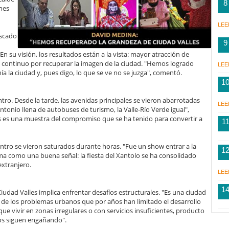
8
nes
LEE
uscado
9
 su visión, los resultados están a la vista: mayor atracción de
zo continuo por recuperar la imagen de la ciudad. "Hemos logrado
LEE
 la ciudad y, pues digo, lo que se ve no se juzga", comentó.
1
centro. Desde la tarde, las avenidas principales se vieron abarrotadas
LEE
tonio llena de autobuses de turismo, la Valle-Río Verde igual",
ntes es una muestra del compromiso que se ha tenido para convertir a
1
centro se vieron saturados durante horas. "Fue un show entrar a la
1
oma como una buena señal: la fiesta del Xantolo se ha consolidado
extranjero.
LEE
1
iudad Valles implica enfrentar desafíos estructurales. "Es una ciudad
 de los problemas urbanos que por años han limitado el desarrollo
vivir en zonas irregulares o con servicios insuficientes, producto
 los siguen engañando".