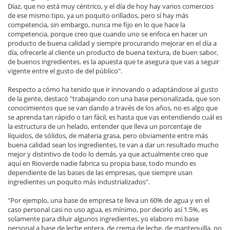
Díaz, que no está muy céntrico, y el día de hoy hay varios comercios
de ese mismo tipo, ya un poquito orillados, pero sí hay más
competencia, sin embargo, nunca me fijo en lo que hace la
competencia, porque creo que cuando uno se enfoca en hacer un
producto de buena calidad y siempre procurando mejorar en el día a
día, ofrecerle al cliente un producto de buena textura, de buen sabor,
de buenos ingredientes, es la apuesta que te asegura que vas a seguir
vigente entre el gusto de del público".
Respecto a cómo ha tenido que ir innovando o adaptándose al gusto
de la gente, destacó "trabajando con una base personalizada, que son
conocimientos que se van dando a través de los años, no es algo que
se aprenda tan rápido o tan fácil, es hasta que vas entendiendo cuál es
la estructura de un helado, entender que lleva un porcentaje de
líquidos, de sólidos, de materia grasa, pero obviamente entre más
buena calidad sean los ingredientes, te van a dar un resultado mucho
mejor y distintivo de todo lo demás, ya que actualmente creo que
aquí en Rioverde nadie fabrica su propia base, todo mundo es
dependiente de las bases de las empresas, que siempre usan
ingredientes un poquito más industrializados".
"Por ejemplo, una base de empresa te lleva un 60% de agua y en el
caso personal casi no uso agua, es mínimo, por decirlo así 1.5%, es
solamente para diluir algunos ingredientes, yo elaboro mi base
personal a base de leche entera, de crema de leche, de mantequilla, no