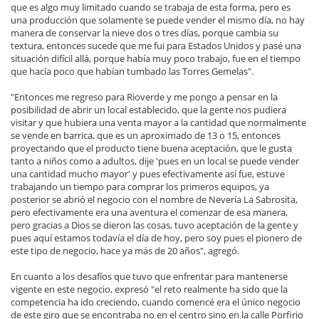
que es algo muy limitado cuando se trabaja de esta forma, pero es
una producción que solamente se puede vender el mismo día, no hay
manera de conservar la nieve dos o tres días, porque cambia su
textura, entonces sucede que me fui para Estados Unidos y pasé una
situación difícil allá, porque había muy poco trabajo, fue en el tiempo
que hacía poco que habían tumbado las Torres Gemelas".
"Entonces me regreso para Rioverde y me pongo a pensar en la
posibilidad de abrir un local establecido, que la gente nos pudiera
visitar y que hubiera una venta mayor a la cantidad que normalmente
se vende en barrica, que es un aproximado de 13 o 15, entonces
proyectando que el producto tiene buena aceptación, que le gusta
tanto a niños como a adultos, dije 'pues en un local se puede vender
una cantidad mucho mayor' y pues efectivamente así fue, estuve
trabajando un tiempo para comprar los primeros equipos, ya
posterior se abrió el negocio con el nombre de Nevería La Sabrosita,
pero efectivamente era una aventura el comenzar de esa manera,
pero gracias a Dios se dieron las cosas, tuvo aceptación de la gente y
pues aquí estamos todavía el día de hoy, pero soy pues el pionero de
este tipo de negocio, hace ya más de 20 años", agregó.
En cuanto a los desafíos que tuvo que enfrentar para mantenerse
vigente en este negocio, expresó "el reto realmente ha sido que la
competencia ha ido creciendo, cuando comencé era el único negocio
de este giro que se encontraba no en el centro sino en la calle Porfirio