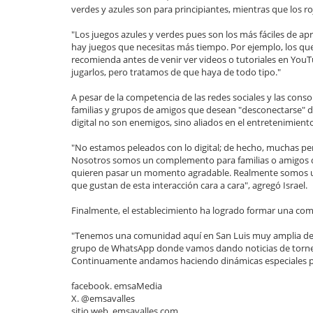
verdes y azules son para principiantes, mientras que los 
"Los juegos azules y verdes pues son los más fáciles de 
hay juegos que necesitas más tiempo. Por ejemplo, los que
recomienda antes de venir ver videos o tutoriales en Yo
jugarlos, pero tratamos de que haya de todo tipo."
A pesar de la competencia de las redes sociales y las con
familias y grupos de amigos que desean "desconectarse" de 
digital no son enemigos, sino aliados en el entretenimient
"No estamos peleados con lo digital; de hecho, muchas p
Nosotros somos un complemento para familias o amigos qu
quieren pasar un momento agradable. Realmente somos 
que gustan de esta interacción cara a cara", agregó Israel.
Finalmente, el establecimiento ha logrado formar una comu
"Tenemos una comunidad aquí en San Luis muy amplia de 
grupo de WhatsApp donde vamos dando noticias de torneo
Continuamente andamos haciendo dinámicas especiales pa
facebook. emsaMedia
X. @emsavalles
sitio web. emsavalles.com