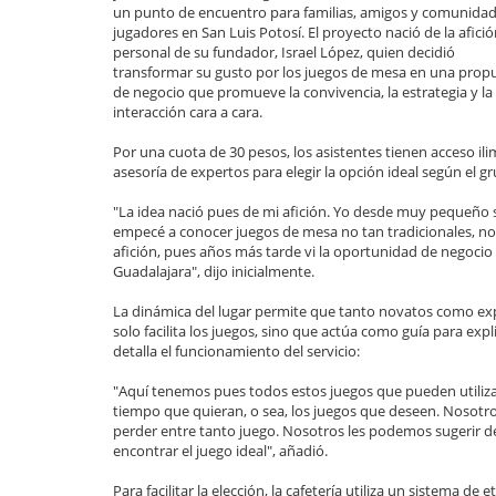
un punto de encuentro para familias, amigos y comunida
jugadores en San Luis Potosí. El proyecto nació de la afici
personal de su fundador, Israel López, quien decidió
transformar su gusto por los juegos de mesa en una prop
de negocio que promueve la convivencia, la estrategia y la
interacción cara a cara.
Por una cuota de 30 pesos, los asistentes tienen acceso il
asesoría de expertos para elegir la opción ideal según el g
"La idea nació pues de mi afición. Yo desde muy pequeño 
empecé a conocer juegos de mesa no tan tradicionales, 
afición, pues años más tarde vi la oportunidad de negocio
Guadalajara", dijo inicialmente.
La dinámica del lugar permite que tanto novatos como e
solo facilita los juegos, sino que actúa como guía para expl
detalla el funcionamiento del servicio:
"Aquí tenemos pues todos estos juegos que pueden utiliza
tiempo que quieran, o sea, los juegos que deseen. Nosot
perder entre tanto juego. Nosotros les podemos sugerir d
encontrar el juego ideal", añadió.
Para facilitar la elección, la cafetería utiliza un sistema de