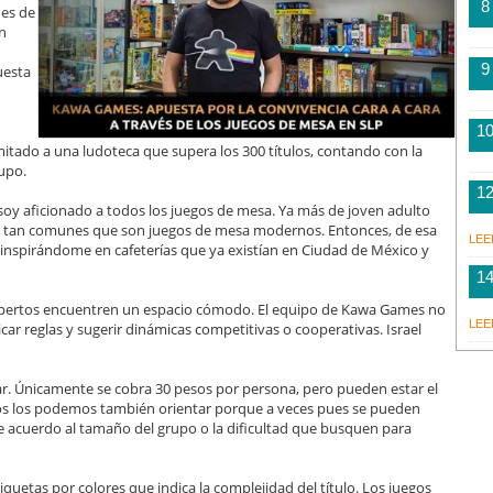
8
des de
ón
9
uesta
1
imitado a una ludoteca que supera los 300 títulos, contando con la
rupo.
1
soy aficionado a todos los juegos de mesa. Ya más de joven adulto
no tan comunes que son juegos de mesa modernos. Entonces, de esa
LEE
 inspirándome en cafeterías que ya existían en Ciudad de México y
1
xpertos encuentren un espacio cómodo. El equipo de Kawa Games no
LEE
icar reglas y sugerir dinámicas competitivas o cooperativas. Israel
r. Únicamente se cobra 30 pesos por persona, pero pueden estar el
ros los podemos también orientar porque a veces pues se pueden
e acuerdo al tamaño del grupo o la dificultad que busquen para
 etiquetas por colores que indica la complejidad del título. Los juegos