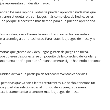
rojos representan un desafío mayor.
aprender, los más rápidos. Todos se pueden aprender, nada más que
 tienen etiqueta roja son juegos más complejos; de hecho, se les
uTube porque sí necesitan más tiempo para que puedan aprender a
solas de video, Kawa Games ha encontrado un nicho creciente en
la tecnología por unas horas. Para Israel, los juegos de mesa y lo
o.
ersonas que gustan de videojuegos gustan de juegos de mesa.
e quieren desconectarse un poquito de la consola o del celular y
una buena opción porque afortunadamente sigue habiendo personas
nidad activa que participa en torneos y eventos especiales.
personas que ya son clientes recurrentes. De hecho, tenemos un
s y partidas relacionadas al mundo de los juegos de mesa.
ra justamente dar a conocer más los juegos de mesa.