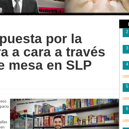
2
uesta por la
a a cara a través
3
de mesa en SLP
4
LEE
5
LEE
neos
spacio
6
LEE
allas
 en