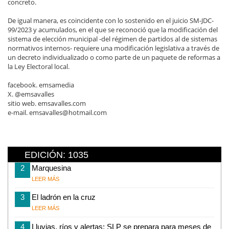
concreto.
De igual manera, es coincidente con lo sostenido en el juicio SM-JDC-
99/2023 y acumulados, en el que se reconoció que la modificación del
sistema de elección municipal -del régimen de partidos al de sistemas
normativos internos- requiere una modificación legislativa a través de
un decreto individualizado o como parte de un paquete de reformas a
la Ley Electoral local.
facebook. emsamedia
X. @emsavalles
sitio web. emsavalles.com
e-mail. emsavalles@hotmail.com
EDICIÓN: 1035
2
Marquesina
LEER MÁS
3
El ladrón en la cruz
LEER MÁS
4
Lluvias, ríos y alertas: SLP se prepara para meses de