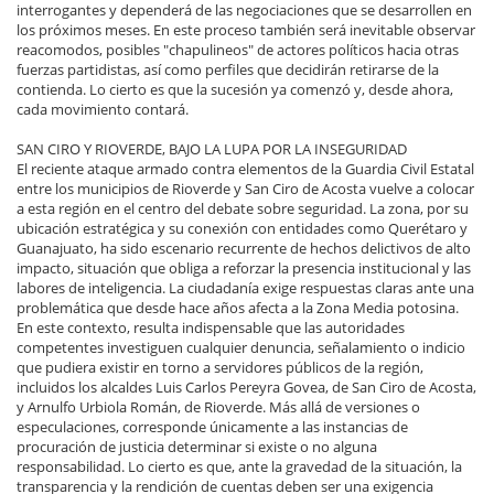
interrogantes y dependerá de las negociaciones que se desarrollen en
los próximos meses. En este proceso también será inevitable observar
reacomodos, posibles "chapulineos" de actores políticos hacia otras
fuerzas partidistas, así como perfiles que decidirán retirarse de la
contienda. Lo cierto es que la sucesión ya comenzó y, desde ahora,
cada movimiento contará.
SAN CIRO Y RIOVERDE, BAJO LA LUPA POR LA INSEGURIDAD
El reciente ataque armado contra elementos de la Guardia Civil Estatal
entre los municipios de Rioverde y San Ciro de Acosta vuelve a colocar
a esta región en el centro del debate sobre seguridad. La zona, por su
ubicación estratégica y su conexión con entidades como Querétaro y
Guanajuato, ha sido escenario recurrente de hechos delictivos de alto
impacto, situación que obliga a reforzar la presencia institucional y las
labores de inteligencia. La ciudadanía exige respuestas claras ante una
problemática que desde hace años afecta a la Zona Media potosina.
En este contexto, resulta indispensable que las autoridades
competentes investiguen cualquier denuncia, señalamiento o indicio
que pudiera existir en torno a servidores públicos de la región,
incluidos los alcaldes Luis Carlos Pereyra Govea, de San Ciro de Acosta,
y Arnulfo Urbiola Román, de Rioverde. Más allá de versiones o
especulaciones, corresponde únicamente a las instancias de
procuración de justicia determinar si existe o no alguna
responsabilidad. Lo cierto es que, ante la gravedad de la situación, la
transparencia y la rendición de cuentas deben ser una exigencia