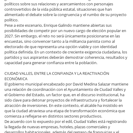
políticos sobre sus relaciones y acercamientos con personajes
controvertidos de la vida pública estatal, situaciones que han
alimentado el debate sobre la congruencia y el rumbo de su proyecto
político.
Pese a este escenario, Enrique Galindo mantiene abiertas sus
posibilidades de competir por un nuevo cargo de elección popular en
2027. Sin embargo, el reto no será únicamente posicionarse en las
encuestas, sino convencer tanto a la militancia panista como al
electorado de que representa una opción viable y con identidad
política definida. En un contexto de creciente exigencia ciudadana, los
partidos y sus aspirantes deberán demostrar coherencia, resultados y
capacidad para generar confianza entre la población.
CIUDAD VALLES, ENTRE LA CONFIANZA Y LA REACTIVACIÓN
ECONÓMICA
El gobierno municipal encabezado por David Medina Salazar mantiene
una relación de coordinación con el Ayuntamiento de Ciudad Valles y
el Gobierno del Estado, un factor que, en el discurso institucional, ha
sido clave para detonar proyectos de infraestructura y fortalecer la
atracción de inversiones. En este contexto, el alcalde ha insistido en
que la ciudad atraviesa una etapa de transformación económica que
comienza a reflejarse en distintos sectores productivos.
De acuerdo con lo expuesto por el edil, Ciudad Valles está registrando
la llegada de nuevas empresas, hoteles, plazas comerciales y
desarrollos habitacionales, además del regreso de franquicias y el