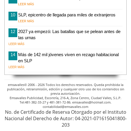
LEER MÁS
10
SLP, epicentro de llegada para miles de extranjeros
LEER MÁS
12
2027 ya empezó: Las batallas que se pelean antes de
las urnas
LEER MÁS
14
Más de 142 mil jóvenes viven en rezago habitacional
en SLP
LEER MÁS
emsavalles© 2006 - 2026 Todos los derechos reservados. Queda prohibida la
publicación, retransmisión, edición y cualquier otro uso de los contenidos sin
previa autorización.
Emsavalles Publicidad, Escontría, 216-A, Zona Centro, Ciudad Valles, S.L.P.
Tel:481-382-33-27 y 481-381-72-86. emsavalles@hotmail.com.
contabilidad@emsavalles.com
No. de Certificado de Reserva Otorgado por el Instituto
Nacional del Derecho de Autor: 04-2021-071615041800-
203