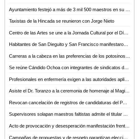
Ayuntamiento festejó a más de 3 mil 500 maestros en su día
Taxistas de la Hincada se reunieron con Jorge Nieto
Centro de las Artes se une a la Jornada Cultural por el Día Internacional del Museo
Habitantes de San Dieguito y San Francisco manifestaron su apoyo a Ada Gea
Carreras a la cabeza en las preferencias de los potosinos: Hendricks
Se reúne Cándido Ochoa con integrantes de sindicatos de Tambaca
Profesionales en enfermería exigen a las autoridades aplicación de la Norma 019
Asiste el Dr. Toranzo a la ceremonia de homenaje al Magisterio Potosino
Revocan cancelación de registros de candidaturas del PAN, PRD y PT a alcaldías en SLP
Supervisores solapan maestros faltistas admite el titular de la URSEHN
Acto de provocación y desesperación manifestación frente a casa de campaña
Campañas de propuestas y de respeto garantizan elecciones tranquilas en el Altiplano