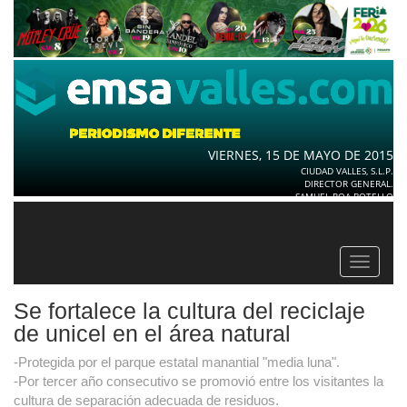
VIERNES, 15 DE MAYO DE 2015
CIUDAD VALLES, S.L.P.
DIRECTOR GENERAL.
SAMUEL ROA BOTELLO
Toggle
navigat
Se fortalece la cultura del reciclaje
de unicel en el área natural
-Protegida por el parque estatal manantial "media luna".
-Por tercer año consecutivo se promovió entre los visitantes la
cultura de separación adecuada de residuos.