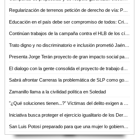
Regularización de terrenos petición de derecho de vía: Paco Gomez
Educación en el país debe ser compromiso de todos: Crisógono Sánchez
Continúan trabajos de la campaña contra el HLB de los cítricos en SLP
Trato digno y no discriminatorio e inclusión prometió Jaén Castilla a los chavos banda
Presenta Jorge Terán proyecto de gran impacto social para anticiparse a padecimientos de salud
El dialogo con la gente consolida el proyecto de trabajo de Jorge Terán Juárez
Sabrá afrontar Carreras la problemática de SLP como gobernador: Notarios
Zamanillo llama a la civilidad política en Soledad
"¿Qué soluciones tienen...?" Víctimas del delito exigen a candidatos propuestas sobre seguridad
Iniciativa busca proteger el ejercicio igualitario de los Derechos de los Niños
San Luis Potosí preparado para que una mujer lo gobierne: Ysabel Gómez Galán