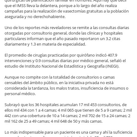
que el IMSS lleva la delantera, porque a lo largo del año realiza
campañas para la realización de vasectomías gratuitas a la población
asegurada y no derechohabiente.
Uno de los reportes más reveladores se remite a las consultas diarias
otorgadas por consultorio general, donde las clínicas y hospitales
particulares informan que el año pasado reportaron un 3.2 citas
diariamente y 1.3 en materia de especialidad.
El promedio de cirugías practicadas por quirófano indicó 407.9
intervenciones y 0.9 consultas diarias por médico general, señaló el
estudio de Instituto Nacional de Estadística y Geografía (INEGI).
Aunque no compite con la totalidad de consultorios o camas
censables del ámbito público, en la iniciativa privada no está
considerada la tardanza, los malos tratos, insuficiencia de insumos o
personal médico.
Subrayó que los 36 hospitales acumulan 17 mil 453 consultorios, de
ellos mil 434 con 1 a 4 camas; 4 mil 065 que tienen de 5 a 9 camas; 2 mil
442 con una cobertura de 10 a 14 camas; 2 mil 702 de 15 a 24 camas; 2
mil 162 de 25 a 49 camas; 4 mil 648 de 50 y más camas.
Lo más indispensable para un paciente es una cama y ahí la suficiencia