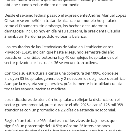
obtiene cuando existe dinero de por medio.
Desde el sexenio federal pasado el expresidente Andrés Manuel López
Obrador se empeñó en tratar de alcanzar un modelo hospitalario
como el Dinamarca, sin embargo, los hechos desnudaron su
demagogia, incluso hoy en día ni su sucesora, la presidenta Claudia
Sheinbaum Pardo ha podido voltear la balanza.
Los resultados de las Estadísticas de Salud en Establecimientos
Privados (ESEP), indican que hasta el segundo semestre del año
pasado en la entidad potosina hay 40 complejos hospitalarios del
sector privado, de los cuales 36 se encuentran activos.
Con toda su estructura alcanza una cobertura del 100%, donde se
incluyen 35 hospitales generales y 2 nosocomios de gineco-obstetricia.
Aunque la mayoría son generales, prácticamente la totalidad cuenta
todas las especializaciones médicas.
Los indicadores de atención hospitalaria reflejan la distancia con el
sector gubernamental, pues durante el año 2025 alcanzó 125 mil 958
atenciones con un promedio de 2.2 días de estancia nosocomial.
Registró un total de 965 infantes nacidos vivos de bajo peso, que
significó un porcentaje del 10.5%; así como 36 intervenciones
quirúrgicas de planificación familiar en hombres. Aquí hay que decir