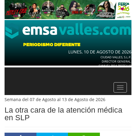
LUNES, 10 DE AGOSTO DE 2026
CIUDAD VALLES, S.L.P.
DIRECTOR GENERAL.
SAMUEL ROA BOTELLO
Toggle
navigat
Semana del 07 de Agosto al 13 de Agosto de 2026
La otra cara de la atención médica
en SLP