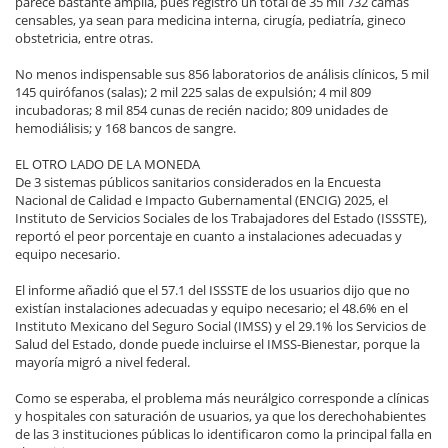
parece bastante amplia, pues registró un total de 35 mil 732 camas
censables, ya sean para medicina interna, cirugía, pediatría, gineco
obstetricia, entre otras.
No menos indispensable sus 856 laboratorios de análisis clínicos, 5 mil
145 quirófanos (salas); 2 mil 225 salas de expulsión; 4 mil 809
incubadoras; 8 mil 854 cunas de recién nacido; 809 unidades de
hemodiálisis; y 168 bancos de sangre.
EL OTRO LADO DE LA MONEDA
De 3 sistemas públicos sanitarios considerados en la Encuesta
Nacional de Calidad e Impacto Gubernamental (ENCIG) 2025, el
Instituto de Servicios Sociales de los Trabajadores del Estado (ISSSTE),
reportó el peor porcentaje en cuanto a instalaciones adecuadas y
equipo necesario.
El informe añadió que el 57.1 del ISSSTE de los usuarios dijo que no
existían instalaciones adecuadas y equipo necesario; el 48.6% en el
Instituto Mexicano del Seguro Social (IMSS) y el 29.1% los Servicios de
Salud del Estado, donde puede incluirse el IMSS-Bienestar, porque la
mayoría migró a nivel federal.
Como se esperaba, el problema más neurálgico corresponde a clínicas
y hospitales con saturación de usuarios, ya que los derechohabientes
de las 3 instituciones públicas lo identificaron como la principal falla en