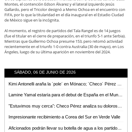
Montes, el contención Edson Álvarez y el lateral izquierdo Jesús
Gallardo, pero el Tricolor designó a Memo Ochoa en el encuentro con
FIFA, por lo que la titularidad en el día inaugural en el Estadio Ciudad
de México sigue en la incógnita.
Al momento, el registro de partidos del Tala Rangel es de 14 juegos
(fue el titular en el cierre de preparación, en el triunfo 5-1 ante Serbia).
Mientras que Guillermo Ochoa presume 153, pero retomó actividad
recientemente en el triunfo 1-0 contra Australia (30 de mayo), en Los
Ángeles, luego de su última aparición en noviembre del 2024.
SÁBADO, 06 DE JUNIO DE 2026
Kimi Antonelli araña la ´pole´ en Mónaco; ´Checo´ Pérez califica en 18
Lamine Yamal estaría para el debut de España en el Mundial 2026, revela De La Fuente
"Estuvimos muy cerca": Checo Pérez analiza su dolorosa eliminación en Mónaco
Impresionante recibimiento a Corea del Sur en Verde Valle
Aficionados podrán llevar su botella de agua a los partidos del Mundial 2026... menos en México