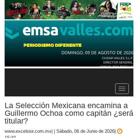
DOMINGO, 09 DE AGOSTO DE 2026
CIUDAD VALLES, S.L.P.
DIRECTOR GENERAL.
SAMUEL ROA BOTELLO
Toggle
navigat
La Selección Mexicana encamina a
Guillermo Ochoa como capitán ¿será
titular?
www.excelsior.com.mx| | Sábado, 06 de Junio de 2026|
15:32