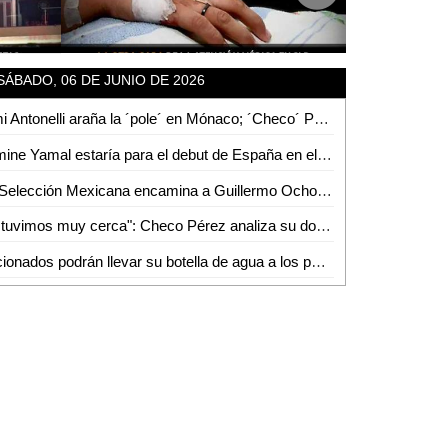
SÁBADO, 06 DE JUNIO DE 2026
Kimi Antonelli araña la ´pole´ en Mónaco; ´Checo´ Pérez califica en 18
Lamine Yamal estaría para el debut de España en el Mundial 2026, revela De La Fuente
La Selección Mexicana encamina a Guillermo Ochoa como capitán ¿será titular?
"Estuvimos muy cerca": Checo Pérez analiza su dolorosa eliminación en Mónaco
Aficionados podrán llevar su botella de agua a los partidos del Mundial 2026... menos en México