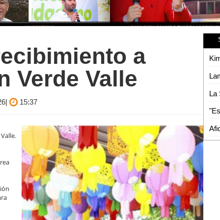
ecibimiento a
n Verde Valle
26|
15:37
Valle.
orea
ción
ara