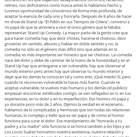
reímos, nos disfrutamos como nunca antes lo habíamos hecho y
tuvimos oportunidad de conocernos de forma más profunda, de
aceptar la esencia de cada uno y honrarla. Después de 8 años de hacer
mi show de Stand Up "El Pelón en sus Tiempos de Cólera", convencí a
mi papá de que se atreviera a vivir el único género que le faltaba
representar: Stand Up Comedy. La mayor parte de la gente cree que
para hacer comedia hay que decir chistes, hacerse el chistoso, decir
groserías sin sentido, albures y hablar en doble sentido y no, la
comedia no sólo es el género más difícil sino que además en la
comedia; es más importante ser honesto que ser chistoso. La comedia
nace del dolor y debe de caminar de la mano de la honestidad y en el
Stand Up hay que arriesgarse a ser vulnerable, hay que observar el
mundo exterior pero antes hay que observar tu mundo interior y
dejar que los demás te conozcan tal y como eres. ¡Qué miedo! Sí, pero
cuando te reconoces vulnerable te haces más fuerte. Cuando te
aceptas vulnerable, te vuelves más humano y los demás (el público)
empiezan encontrar similitudes contigo, se ven reflejados en ti, en tus
experiencias, en tu dolor y en tu imperfección. Eso hicimos mi papá y
yo durante poco más de 2 años. Dijimos la verdad en el escenario,
hablamos de lo complicadas y hermosas que son todas las relaciones
humanas, lo complejo y bello que es ser papá y de cómo el humor
funciona para curar el dolor. Ese mandamiento de "honrarás a tu
padre y a tu madre" sólo funciona si se honra también a los hijos y en
Los Locos Suárez honramos nuestra existencia, nuestra relación y