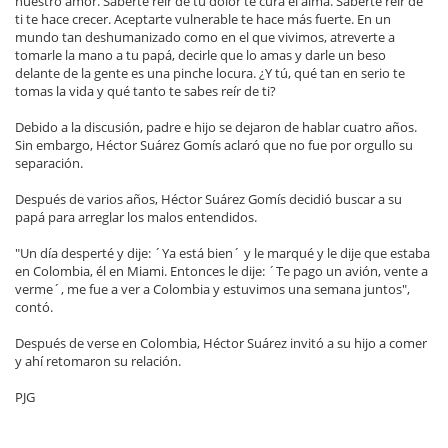
nuestro amor. Saberte reír de tu dolor te cura el alma. Saberte reír de
ti te hace crecer. Aceptarte vulnerable te hace más fuerte. En un
mundo tan deshumanizado como en el que vivimos, atreverte a
tomarle la mano a tu papá, decirle que lo amas y darle un beso
delante de la gente es una pinche locura. ¿Y tú, qué tan en serio te
tomas la vida y qué tanto te sabes reír de ti?
Debido a la discusión, padre e hijo se dejaron de hablar cuatro años.
Sin embargo, Héctor Suárez Gomís aclaró que no fue por orgullo su
separación.
Después de varios años, Héctor Suárez Gomís decidió buscar a su
papá para arreglar los malos entendidos.
"Un día desperté y dije: ´Ya está bien´ y le marqué y le dije que estaba
en Colombia, él en Miami. Entonces le dije: ´Te pago un avión, vente a
verme´, me fue a ver a Colombia y estuvimos una semana juntos",
contó.
Después de verse en Colombia, Héctor Suárez invitó a su hijo a comer
y ahí retomaron su relación.
PJG