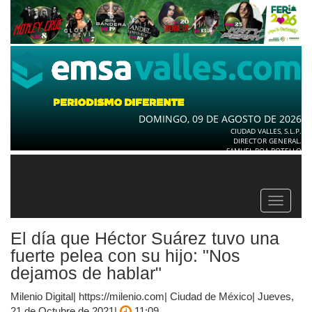
DOMINGO, 09 DE AGOSTO DE 2026
CIUDAD VALLES, S.L.P.
DIRECTOR GENERAL.
SAMUEL ROA BOTELLO
Toggle
navigat
El día que Héctor Suárez tuvo una
fuerte pelea con su hijo: "Nos
dejamos de hablar"
Milenio Digital| https://milenio.com| Ciudad de México| Jueves,
21 de Octubre de 2021|
11:09