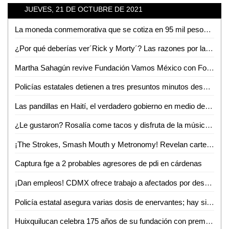
JUEVES, 21 DE OCTUBRE DE 2021
La moneda conmemorativa que se cotiza en 95 mil pesos en línea
¿Por qué deberías ver´Rick y Morty´? Las razones por las que a todos les gusta esta serie
Martha Sahagún revive Fundación Vamos México con Foro altruista
Policías estatales detienen a tres presuntos minutos después de haber robado en una televisora
Las pandillas en Haití, el verdadero gobierno en medio de la inseguridad: NYT
¿Le gustaron? Rosalía come tacos y disfruta de la música del mariachi en la CdMx
¡The Strokes, Smash Mouth y Metronomy! Revelan cartel del Corona Capital Guadalajara; te contamos todo lo que debes saber
Captura fge a 2 probables agresores de pdi en cárdenas
¡Dan empleos! CDMX ofrece trabajo a afectados por desplome de Línea 12 del Metro
Policía estatal asegura varias dosis de enervantes; hay siete detenidos
Huixquilucan celebra 175 años de su fundación con premio a las buenas prácticas