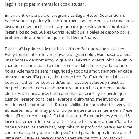
llegó a los golpes mientras los dos discutían.
En una entrevista para el programa La Saga, Héctor Suárez Gomís
habló sobre su padre y fue ahí que mencionó que en el 2003 tuvo una
discusión muy fuerte con él, al grado de que estuvieron a punto de
llegar a los golpes. Suárez Gomís reveló que la pelea se detonó por el
problema de alcoholismo que tenía Héctor Suárez.
Esta sera? la primera de muchas cartas mi?as que ya no vas a leer.
Estoy totalmente roto y me invade un gran dolor. Han pasado apenas
unas horas y de momento, lo que ma?s extran?o; es tu olor. De nin?o
cuando me abrazabas, tu olor se me quedaba impregnado durante
horas. Adema?s de sentir seguridad y todo tu amor, siempre, en cada
abrazo; me senti?a protegido cuando te oli?a. Cuando me dabas las
buenas noches, los buenos di?as, en nuestros saludos y nuestras
despedidas; adema?s de abrazarte y darte un beso, me encantaba
olerte. Hace cinco an?os fue la primera operacio?n y recuerdo que
cuando llegaron por ti para llevarte al quiro?fano, me invadio? un
miedo terrible porque existi?a la posibilidad de no volverte a ver y al
abrazarte, respire? muy profundo para que nunca se fuera de mi? ese
olor... ¡El olor de mi papa?! En total fueron 15 operaciones y en las 15,
hice exactamente lo mismo: antes de que te llevaran al quiro?fano, te
daba un beso, te abrazaba y respiraba muy profundo para quedarme
con tu olor... y hoy que me despedi? de ti para siempre; lo hice por u?
ltima vez. ¿Que? se hace cuando tienes asi? de roto el corazo?n?