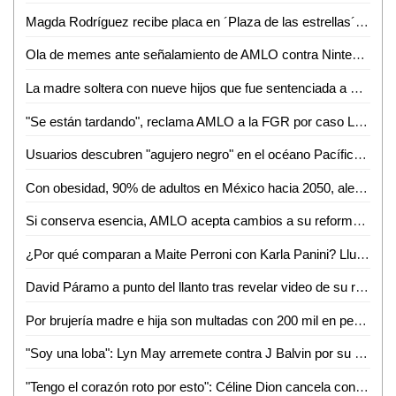
Magda Rodríguez recibe placa en ´Plaza de las estrellas´ en Televisa; así fue el emotivo homenaje
Ola de memes ante señalamiento de AMLO contra Nintendo de promover violencia
La madre soltera con nueve hijos que fue sentenciada a muerte
"Se están tardando", reclama AMLO a la FGR por caso Lozoya
Usuarios descubren "agujero negro" en el océano Pacífico a través de Google Maps
Con obesidad, 90% de adultos en México hacia 2050, alertan
Si conserva esencia, AMLO acepta cambios a su reforma eléctrica
¿Por qué comparan a Maite Perroni con Karla Panini? Lluvia de memes ´inunda´ redes sociales
David Páramo a punto del llanto tras revelar video de su rescate en accidente
Por brujería madre e hija son multadas con 200 mil en pesos en Chiapas
"Soy una loba": Lyn May arremete contra J Balvin por su polémica canción "Perra"; video se hace viral
"Tengo el corazón roto por esto": Céline Dion cancela conciertos tras sufrir ataque de espasmos