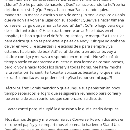
¿Llorar? ¡No he parado de hacerlo! ¿Que? se hace cuando tu he?roe ha
dejado de existir? ¿Que? voy a hacer man?ana cuando quiera
mandarte un mensaje escrito o uno de voz? ¿Co?mo le explico a Pablo
que ya no va a volver a jugar con su abuelo? ¿Que? va a hacer Ximena
con ese encargo que ya nunca te podra? dar? ¿Co?mo hago para dejar
de sentir tanto dolor? Hace exactamente un an?o estabas en el
hospital, te iban a quitar el rin?o?n izquierdo y te marque? a tu celular
para decirte que no te perdieras la pelea de Andy Ruiz que yo acababa
de ver en vivo. ¿Te acuerdas? ¡Te acabas de ir para siempre y ya
estamos hablando de box! Asi? sera? de ahora en adelante, voy a
platicar contigo y me vas a responder en mi mente. No se? cua?nto
tiempo tarde en adaptarme a nuestra nueva forma de comunicarnos,
pero lo voy a hacer todos los di?as y a todas horas. Me hara? mucha
falta verte, oi?rte, sentirte, tocarte, abrazarte, besarte y lo que ma?s
extran?o ahorita; es no poder olerte. ¡Gracias por ser mi papa?!
Héctor Suárez Gomís mencionó que aunque sus papás tenían poco
tiempo separados, él logró que se siguieran reuniendo para comer y
fue en una de esas reuniones que comenzaron a discutir.
El actor contó porqué surgió la discusión y lo qué sucedió después.
¡Nos íbamos de gira y me presumía sus Converse! Fueron dos años en
los que mi papá y yo compartimos el escenario haciendo Stand Up.
Dos años en los que viajamos, desayunamos, comimos, cenamos,