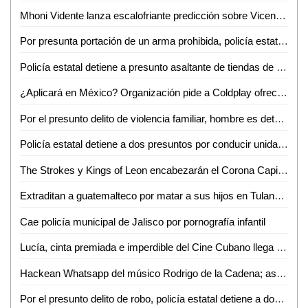
Mhoni Vidente lanza escalofriante predicción sobre Vicente Fernández
Por presunta portación de un arma prohibida, policía estatal detiene a un hombre
Policía estatal detiene a presunto asaltante de tiendas de conveniencia
¿Aplicará en México? Organización pide a Coldplay ofrecer sólo comida vegana en su gira
Por el presunto delito de violencia familiar, hombre es detenido
Policía estatal detiene a dos presuntos por conducir unidades con reporte de robo
The Strokes y Kings of Leon encabezarán el Corona Capital Guadalajara 2022
Extraditan a guatemalteco por matar a sus hijos en Tulancingo
Cae policía municipal de Jalisco por pornografía infantil
Lucía, cinta premiada e imperdible del Cine Cubano llega hoy a León
Hackean Whatsapp del músico Rodrigo de la Cadena; así estafan a la gente
Por el presunto delito de robo, policía estatal detiene a dos hombres