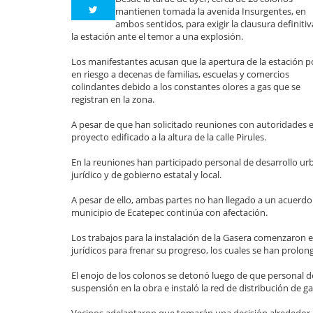
mantienen tomada la avenida Insurgentes, en
ambos sentidos, para exigir la clausura definiti
la estación ante el temor a una explosión.
Los manifestantes acusan que la apertura de la estación 
en riesgo a decenas de familias, escuelas y comercios
colindantes debido a los constantes olores a gas que se
registran en la zona.
A pesar de que han solicitado reuniones con autoridades es
proyecto edificado a la altura de la calle Pirules.
En la reuniones han participado personal de desarrollo ur
jurídico y de gobierno estatal y local.
A pesar de ello, ambas partes no han llegado a un acuerdo p
municipio de Ecatepec continúa con afectación.
Los trabajos para la instalación de la Gasera comenzaron 
jurídicos para frenar su progreso, los cuales se han prolo
El enojo de los colonos se detonó luego de que personal d
suspensión en la obra e instaló la red de distribución de g