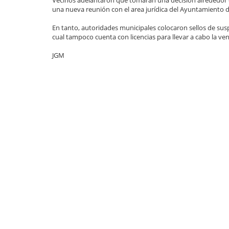
Vecinos adelantaron que tomarán una decisión alrededor d
una nueva reunión con el area jurídica del Ayuntamiento 
En tanto, autoridades municipales colocaron sellos de sus
cual tampoco cuenta con licencias para llevar a cabo la ve
JGM