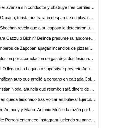
Tráiler avanza sin conductor y obstruye tres carriles del Distribuidor Vial en Saltillo
En Oaxaca, turista australiano desparece en playa San Agustinillo tras meterse al mar
Ed Sheehan revela que a su esposa le detectaron un tumor durante embarazo
¿Para Cazzu o Bichir? Belinda presume su abdomen plano y manda polémico mensaje: "que los ardidos hablen"
Bomberos de Zapopan apagan incendios de pizzería y automóvil
Explosión por acumulación de gas deja dos lesionados en Ecatepec
AMLO llega a La Laguna a supervisar proyecto Agua Saludable; dice "va de acuerdo con el programa"
Identifican auto que arrolló a coreano en calzada Colón de Torreón
Christian Nodal anuncia que reembolsará dinero de su propio bolsillo a fans tras concierto cancelado en Puebla
Joven queda lesionado tras volcar en bulevar Ejército Mexicano
Marc Anthony y Marco Antonio Muñiz: la razón por la que los cantantes están "unidos" gracias al papá del boricua
Maite Perroni enternece Instagram luciendo su pancita de embarazada: "se ven tan bonitas"