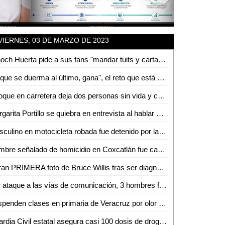
VIERNES, 03 DE MARZO DE 2023
Tenoch Huerta pide a sus fans "mandar tuits y cartas a Marvel" para que Namor aparezca en otra película
"El que se duerma al último, gana", el reto que está alertando a autoridades en Coahuila
Choque en carretera deja dos personas sin vida y cuatro lesionadas
Margarita Portillo se quiebra en entrevista al hablar de salud de Andrés García: "es el tiempo más difícil de su vida"
Masculino en motocicleta robada fue detenido por la Guardia Civil estatal
Hombre señalado de homicidio en Coxcatlán fue capturado por Fiscalía potosina
Filtran PRIMERA foto de Bruce Willis tras ser diagnosticado con demencia frontotemporal
Por ataque a las vías de comunicación, 3 hombres fueron detenidos por la Guardia Civil estatal
Suspenden clases en primaria de Veracruz por olor a amoniaco
Guardia Civil estatal asegura casi 100 dosis de droga a 4 presuntos narcomenudistas; entre ellos, un menor de edad