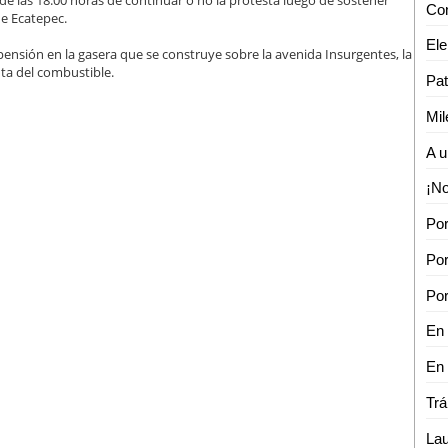
e las 18:00 horas de continuar o no la protesta luego de sostener
de Ecatepec.
pensión en la gasera que se construye sobre la avenida Insurgentes, la
nta del combustible.