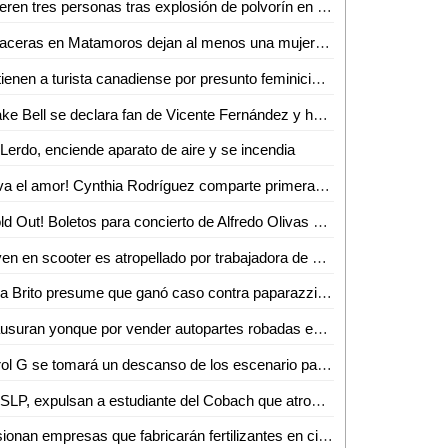
Mueren tres personas tras explosión de polvorín en San Jorge Nuchita, Oaxaca
Balaceras en Matamoros dejan al menos una mujer muerta; cancelan clases y piden permanecer en casa
Detienen a turista canadiense por presunto feminicidio en un hotel de Playa del Carmen
Drake Bell se declara fan de Vicente Fernández y habla sobre posible regreso de ´Drake & Josh´
Lerdo, enciende aparato de aire y se incendia
¡Viva el amor! Cynthia Rodríguez comparte primera FOTO con Carlos Rivera como esposos
¡Sold Out! Boletos para concierto de Alfredo Olivas en Torreón se agotan en primer día de venta
Joven en scooter es atropellado por trabajadora de Bienestar que dio vuelta prohibida en Torreón
Livia Brito presume que ganó caso contra paparazzi al que golpeó: "nadie puede tomar fotos sin mi consentimiento"
Clausuran yonque por vender autopartes robadas en Torreón
Karol G se tomará un descanso de los escenario para dedicarse a estudiar
En SLP, expulsan a estudiante del Cobach que atropelló a un perro con una moto
Fusionan empresas que fabricarán fertilizantes en ciudad Frontera, Coahuila