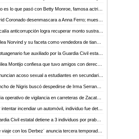
Esto es lo que pasó con Betty Monroe, famosa actriz y conductora
Ingrid Coronado desenmascara a Anna Ferro; muestra pruebas de que "le pidió por las buenas" que desalojara departamento
Fiscalía anticorrupción logra recuperar monto sustraído por ex funcionario estatal
Nailea Norvind y su faceta como vendedora de tianguis en CdMx
Septuagenario fue auxiliado por la Guardia Civil estatal al denunciar amenazas en su contra; un detenido
Galilea Montijo confiesa que tuvo amigos con derecho, pero se enamoraban de ella: "qué hueva"
Denuncian acoso sexual a estudiantes en secundaria de Xonacatlán, Edomex
Poncho de Nigris buscó despedirse de Irma Serrano; "hubiera querido que conociera a mi familia"
Inicia operativo de vigilancia en carreteras de Zacatecas; detectan patrullas clonadas
Por intentar incendiar un automóvil, individuo fue detenido por la Guardia Civil estatal
Guardia Civil estatal detiene a 3 individuos por prabable hurto de 24 varillas
´De viaje con los Derbez´ anuncia tercera temporada con divertido video