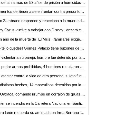
Condenan a más de 53 años de prisión a homicidas de una niña en San Luis Potosí
Elementos de Sedena se enfrentan contra presuntos delincuentes en Tecate, Baja California
Pato Zambrano reaparece y reacciona a la muerte de Irma Serrano, ´La Tigresa´: "era como el alma de judas"
Miley Cyrus vuelve a trabajar con Disney; lanzará especial musical en la plataforma de streaming
A un año de la muerte de ´El Mijis´, familiares exigen a gobernador de Tamaulipas esclarecer el caso
¡No te lo quedes! Gómez Palacio tiene buzones de quejas contra servidores públicos o instituciones
Por violentar a su pareja, hombre fue detenido por la Guardia Civil estatal
Por portar armas prohibidas, 4 hombres resultaron detenidos por la Guardia Civil estatal
Por atentar contra la vida de otra persona, sujeto fue detenido por la Guardia Civil estatal
En distintos hechos, 14 masculinos detenidos por la Guardia Civil estatal con varias dosis de droga
En Oaxaca, comando irrumpe en corralón de grúas e incendia instalaciones
Tráiler se incendia en la Carretera Nacional en Santiago, NL
Laura León recuerda su amistad con Irma Serrano ‘La Tigresa’: "Nunca me gustó que me regalara nada"