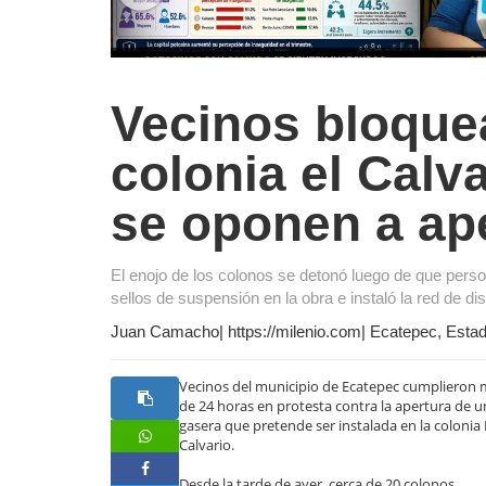
Vecinos bloque
colonia el Calv
se oponen a ap
El enojo de los colonos se detonó luego de que perso
sellos de suspensión en la obra e instaló la red de di
Juan Camacho| https://milenio.com| Ecatepec, Esta
Vecinos del municipio de Ecatepec cumplieron
de 24 horas en protesta contra la apertura de 
gasera que pretende ser instalada en la colonia 
Calvario.
Desde la tarde de ayer, cerca de 20 colonos