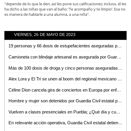
"depende de lo que le den, así les pone sus calificaciones; incluso, él les
ha dicho a las niñas que van al baño: ‘Te acompaño y te limpio’. Esa no
es manera de hablarle a una alumna, a una niña".
VIERNES, 26 DE MAYO DE 2023
19 personas y 66 dosis de estupefacientes aseguradas por Guardia Civil estatal
Camioneta con blindaje artesanal es asegurada por Guardia Civil estatal; en su interior había 38 "poncha llantas"
Más de 100 dosis de droga y cinco personas aseguradas por Guardia Civil estatal
Alex Lora y El Tri se unen al boom del regional mexicano junto a la Leyenda; así suena ´Dama de los Callejones´
Céline Dion cancela gira de conciertos en Europa por enfermedad
Hombre y mujer son detenidos por Guardia Civil estatal por el probable delito de robo
Vuelven a clases presenciales en Puebla; ¿Qué día y cuáles municipios regresan?
En relevante acción operativa, Guardia Civil estatal detiene a presuntos asaltantes de tiendas de conveniencia