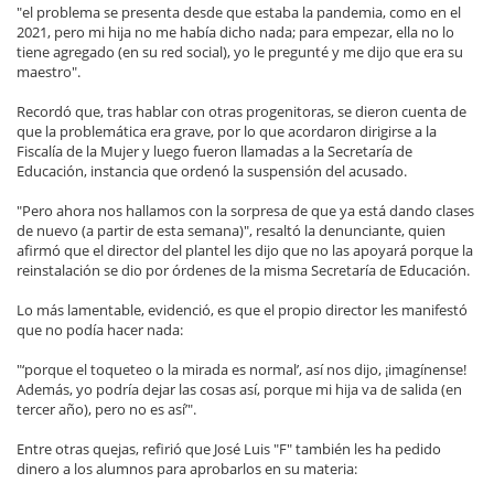
"el problema se presenta desde que estaba la pandemia, como en el
2021, pero mi hija no me había dicho nada; para empezar, ella no lo
tiene agregado (en su red social), yo le pregunté y me dijo que era su
maestro".
Recordó que, tras hablar con otras progenitoras, se dieron cuenta de
que la problemática era grave, por lo que acordaron dirigirse a la
Fiscalía de la Mujer y luego fueron llamadas a la Secretaría de
Educación, instancia que ordenó la suspensión del acusado.
"Pero ahora nos hallamos con la sorpresa de que ya está dando clases
de nuevo (a partir de esta semana)", resaltó la denunciante, quien
afirmó que el director del plantel les dijo que no las apoyará porque la
reinstalación se dio por órdenes de la misma Secretaría de Educación.
Lo más lamentable, evidenció, es que el propio director les manifestó
que no podía hacer nada:
"‘porque el toqueteo o la mirada es normal’, así nos dijo, ¡imagínense!
Además, yo podría dejar las cosas así, porque mi hija va de salida (en
tercer año), pero no es así’".
Entre otras quejas, refirió que José Luis "F" también les ha pedido
dinero a los alumnos para aprobarlos en su materia: