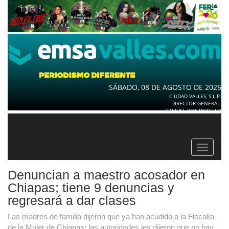
SÁBADO, 08 DE AGOSTO DE 2026
CIUDAD VALLES, S.L.P.
DIRECTOR GENERAL.
SAMUEL ROA BOTELLO
Toggle
navigat
Denuncian a maestro acosador en
Chiapas; tiene 9 denuncias y
regresará a dar clases
Las madres de familia dijeron que ya han acudido a la Fiscalía
de la Mujer de Chiapas; las autoridades les dijeron que no hay