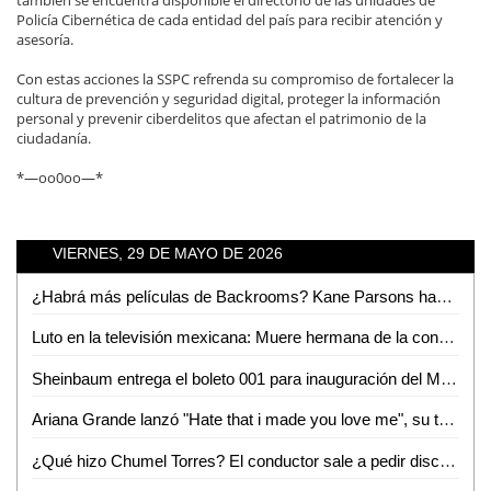
Policía Cibernética de cada entidad del país para recibir atención y
asesoría.
Con estas acciones la SSPC refrenda su compromiso de fortalecer la
cultura de prevención y seguridad digital, proteger la información
personal y prevenir ciberdelitos que afectan el patrimonio de la
ciudadanía.
*—oo0oo—*
VIERNES, 29 DE MAYO DE 2026
¿Habrá más películas de Backrooms? Kane Parsons habla sobre su futuro
Luto en la televisión mexicana: Muere hermana de la conductora Mónica Castañeda
Sheinbaum entrega el boleto 001 para inauguración del Mundial 2026 a joven veracruzana; reconoce a ganadoras
Ariana Grande lanzó "Hate that i made you love me", su tema más desgarrador
¿Qué hizo Chumel Torres? El conductor sale a pedir disculpas tras la funa