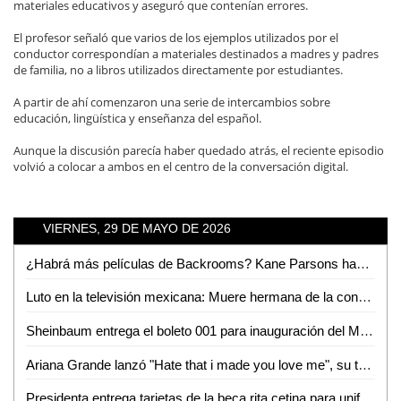
materiales educativos y aseguró que contenían errores.
El profesor señaló que varios de los ejemplos utilizados por el
conductor correspondían a materiales destinados a madres y padres
de familia, no a libros utilizados directamente por estudiantes.
A partir de ahí comenzaron una serie de intercambios sobre
educación, lingüística y enseñanza del español.
Aunque la discusión parecía haber quedado atrás, el reciente episodio
volvió a colocar a ambos en el centro de la conversación digital.
VIERNES, 29 DE MAYO DE 2026
¿Habrá más películas de Backrooms? Kane Parsons habla sobre su futuro
Luto en la televisión mexicana: Muere hermana de la conductora Mónica Castañeda
Sheinbaum entrega el boleto 001 para inauguración del Mundial 2026 a joven veracruzana; reconoce a ganadoras
Ariana Grande lanzó "Hate that i made you love me", su tema más desgarrador
Presidenta entrega tarjetas de la beca rita cetina para uniformes y útiles; los programas para el bienestar benefician a 32 millones de familias