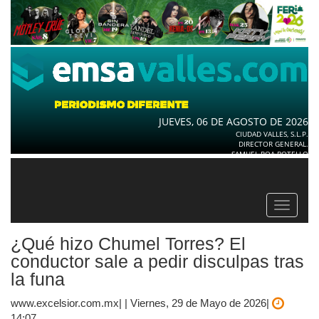
JUEVES, 06 DE AGOSTO DE 2026
CIUDAD VALLES, S.L.P.
DIRECTOR GENERAL.
SAMUEL ROA BOTELLO
Toggle
navigat
¿Qué hizo Chumel Torres? El
conductor sale a pedir disculpas tras
la funa
www.excelsior.com.mx| | Viernes, 29 de Mayo de 2026|
14:07