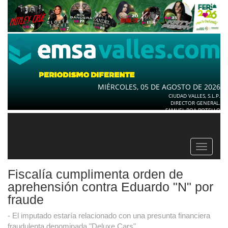
MIÉRCOLES, 05 DE AGOSTO DE 2026
CIUDAD VALLES, S.L.P.
DIRECTOR GENERAL.
SAMUEL ROA BOTELLO
Toggle
navigat
Fiscalía cumplimenta orden de
aprehensión contra Eduardo "N" por
fraude
- El imputado estaría relacionado con una presunta financiera
fraudulenta denominada "Deluxe Cars".