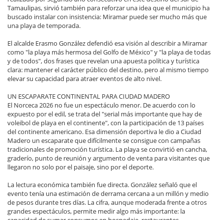
Tamaulipas, sirvió también para reforzar una idea que el municipio ha
buscado instalar con insistencia: Miramar puede ser mucho más que
una playa de temporada.
El alcalde Erasmo González defendió esa visión al describir a Miramar
como "la playa más hermosa del Golfo de México" y "la playa de todas
y de todos", dos frases que revelan una apuesta política y turística
clara: mantener el carácter público del destino, pero al mismo tiempo
elevar su capacidad para atraer eventos de alto nivel.
UN ESCAPARATE CONTINENTAL PARA CIUDAD MADERO
El Norceca 2026 no fue un espectáculo menor. De acuerdo con lo
expuesto por el edil, se trata del "serial más importante que hay de
voleibol de playa en el continente", con la participación de 13 países
del continente americano. Esa dimensión deportiva le dio a Ciudad
Madero un escaparate que difícilmente se consigue con campañas
tradicionales de promoción turística. La playa se convirtió en cancha,
graderío, punto de reunión y argumento de venta para visitantes que
llegaron no solo por el paisaje, sino por el deporte.
La lectura económica también fue directa. González señaló que el
evento tenía una estimación de derrama cercana a un millón y medio
de pesos durante tres días. La cifra, aunque moderada frente a otros
grandes espectáculos, permite medir algo más importante: la
capacidad de sumar consumos en hospedaje, restaurantes,