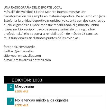
UNA RADIOGRAFÍA DEL DEPORTE LOCAL
Más allá del voleibol, Ciudad Madero intenta mostrar una
transformación más amplia en materia deportiva. De acuerdo con Jade
Estefanía, la unidad deportiva municipal ya cuenta con dos canchas de
duela, el gimnasio El Mexicano fue rehabilitado, el gimnasio Benito
Juárez recibió equipo nuevo de pesas y se instaló un ring de box
profesional. A ello se suma la rehabilitación de más de 25 canchas
multifuncionales en distintos puntos de las colonias.
facebook. emsaMedia
twitter. @emsavalles
sitio web. emsavalles.com
e-mail. emsavalles@hotmail.com
EDICIÓN: 1033
2
Marquesina
LEER MÁS
3
No le tengas miedo a los gigantes
LEER MÁS