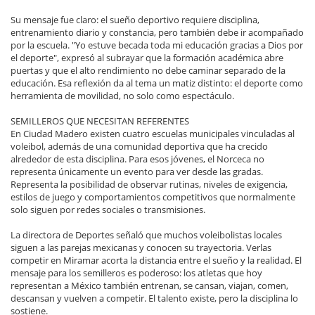
Su mensaje fue claro: el sueño deportivo requiere disciplina,
entrenamiento diario y constancia, pero también debe ir acompañado
por la escuela. "Yo estuve becada toda mi educación gracias a Dios por
el deporte", expresó al subrayar que la formación académica abre
puertas y que el alto rendimiento no debe caminar separado de la
educación. Esa reflexión da al tema un matiz distinto: el deporte como
herramienta de movilidad, no solo como espectáculo.
SEMILLEROS QUE NECESITAN REFERENTES
En Ciudad Madero existen cuatro escuelas municipales vinculadas al
voleibol, además de una comunidad deportiva que ha crecido
alrededor de esta disciplina. Para esos jóvenes, el Norceca no
representa únicamente un evento para ver desde las gradas.
Representa la posibilidad de observar rutinas, niveles de exigencia,
estilos de juego y comportamientos competitivos que normalmente
solo siguen por redes sociales o transmisiones.
La directora de Deportes señaló que muchos voleibolistas locales
siguen a las parejas mexicanas y conocen su trayectoria. Verlas
competir en Miramar acorta la distancia entre el sueño y la realidad. El
mensaje para los semilleros es poderoso: los atletas que hoy
representan a México también entrenan, se cansan, viajan, comen,
descansan y vuelven a competir. El talento existe, pero la disciplina lo
sostiene.