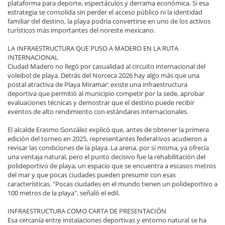
plataforma para deporte, espectáculos y derrama económica. Si esa
estrategia se consolida sin perder el acceso público ni la identidad
familiar del destino, la playa podría convertirse en uno de los activos
turísticos más importantes del noreste mexicano.
LA INFRAESTRUCTURA QUE PUSO A MADERO EN LA RUTA
INTERNACIONAL
Ciudad Madero no llegó por casualidad al circuito internacional del
voleibol de playa. Detrás del Norceca 2026 hay algo más que una
postal atractiva de Playa Miramar: existe una infraestructura
deportiva que permitió al municipio competir por la sede, aprobar
evaluaciones técnicas y demostrar que el destino puede recibir
eventos de alto rendimiento con estándares internacionales.
El alcalde Erasmo González explicó que, antes de obtener la primera
edición del torneo en 2025, representantes federativos acudieron a
revisar las condiciones de la playa. La arena, por sí misma, ya ofrecía
una ventaja natural, pero el punto decisivo fue la rehabilitación del
polideportivo de playa, un espacio que se encuentra a escasos metros
del mar y que pocas ciudades pueden presumir con esas
características. "Pocas ciudades en el mundo tienen un polideportivo a
100 metros de la playa", señaló el edil.
INFRAESTRUCTURA COMO CARTA DE PRESENTACIÓN
Esa cercanía entre instalaciones deportivas y entorno natural se ha