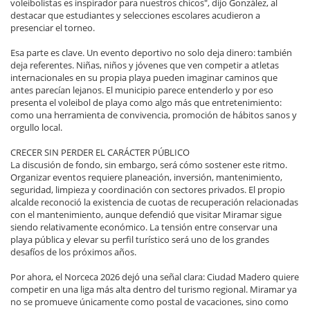
voleibolistas es inspirador para nuestros chicos", dijo González, al
destacar que estudiantes y selecciones escolares acudieron a
presenciar el torneo.
Esa parte es clave. Un evento deportivo no solo deja dinero: también
deja referentes. Niñas, niños y jóvenes que ven competir a atletas
internacionales en su propia playa pueden imaginar caminos que
antes parecían lejanos. El municipio parece entenderlo y por eso
presenta el voleibol de playa como algo más que entretenimiento:
como una herramienta de convivencia, promoción de hábitos sanos y
orgullo local.
CRECER SIN PERDER EL CARÁCTER PÚBLICO
La discusión de fondo, sin embargo, será cómo sostener este ritmo.
Organizar eventos requiere planeación, inversión, mantenimiento,
seguridad, limpieza y coordinación con sectores privados. El propio
alcalde reconoció la existencia de cuotas de recuperación relacionadas
con el mantenimiento, aunque defendió que visitar Miramar sigue
siendo relativamente económico. La tensión entre conservar una
playa pública y elevar su perfil turístico será uno de los grandes
desafíos de los próximos años.
Por ahora, el Norceca 2026 dejó una señal clara: Ciudad Madero quiere
competir en una liga más alta dentro del turismo regional. Miramar ya
no se promueve únicamente como postal de vacaciones, sino como