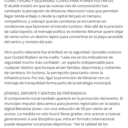
CONECTIVIDAD Y SEGURIDAD, CLAVES PARA ATRAER VISITANTES
El alcalde insistió en que las nuevas vías de comunicación han
cambiado la percepción de distancia. Mencionó rutas que permiten
llegar desde el Bajío o desde la capital del país en tiempos
competitivos, y subrayó que las carreteras se encuentran en
condiciones que favorecen el tránsito turístico. Más allá de la precisión
de cada trayecto, el mensaje político es evidente: Miramar quiere dejar
de verse como un destino lejano para convertirse en la playa accesible
del centro y noreste del país.
Otro punto relevante fue el énfasis en la seguridad. González sostuvo
que Ciudad Madero se ha vuelto "cada vez en los indicadores de
seguridad mucho más confiable", un aspecto indispensable para
cualquier destino que busque atraer familias, deportistas y visitantes
de carretera. En turismo, la percepción pesa tanto como la
infraestructura. Por eso, ligar la promoción de Miramar con un
mensaje de tranquilidad forma parte de la estrategia municipal.
JÓVENES, DEPORTE Y SENTIDO DE PERTENENCIA
El componente social también apareció en la promoción del evento. El
municipio impulsó descuentos para jóvenes registrados en la tarjeta
digital Bienestar Joven, con una reducción de 50 por ciento en el
acceso. La medida no solo buscó llenar gradas, sino acercar a nuevas
generaciones a una disciplina que, vista en formato internacional,
puede despertar vocaciones deportivas. "Ver la calidad de los