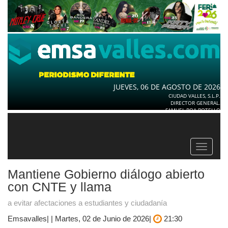
JUEVES, 06 DE AGOSTO DE 2026
CIUDAD VALLES, S.L.P.
DIRECTOR GENERAL.
SAMUEL ROA BOTELLO
Toggle
navigat
Mantiene Gobierno diálogo abierto
con CNTE y llama
a evitar afectaciones a estudiantes y ciudadanía
Emsavalles| | Martes, 02 de Junio de 2026|
21:30