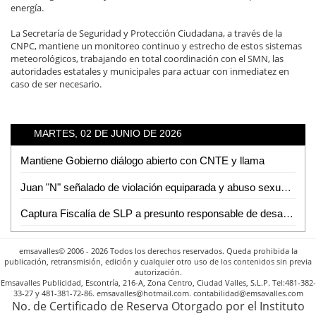
energía.
La Secretaría de Seguridad y Protección Ciudadana, a través de la
CNPC, mantiene un monitoreo continuo y estrecho de estos sistemas
meteorológicos, trabajando en total coordinación con el SMN, las
autoridades estatales y municipales para actuar con inmediatez en
caso de ser necesario.
MARTES, 02 DE JUNIO DE 2026
Mantiene Gobierno diálogo abierto con CNTE y llama
Juan "N" señalado de violación equiparada y abuso sexual en la capital potosina fue asegurado por Fiscalía de la mujer
Captura Fiscalía de SLP a presunto responsable de desaparición cometida por particulares en Rioverde
emsavalles© 2006 - 2026 Todos los derechos reservados. Queda prohibida la
publicación, retransmisión, edición y cualquier otro uso de los contenidos sin previa
autorización.
Emsavalles Publicidad, Escontría, 216-A, Zona Centro, Ciudad Valles, S.L.P. Tel:481-382-
33-27 y 481-381-72-86. emsavalles@hotmail.com. contabilidad@emsavalles.com
No. de Certificado de Reserva Otorgado por el Instituto