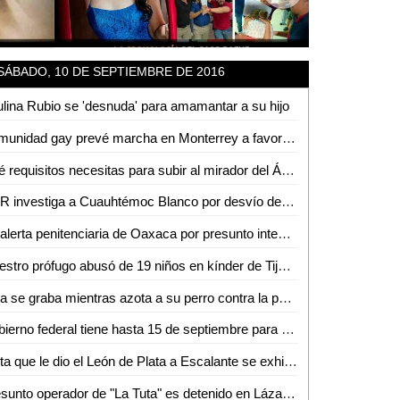
SÁBADO, 10 DE SEPTIEMBRE DE 2016
lina Rubio se 'desnuda' para amamantar a su hijo
Comunidad gay prevé marcha en Monterrey a favor de matrimonios igualitarios
Qué requisitos necesitas para subir al mirador del Ángel de Independencia
PGR investiga a Cuauhtémoc Blanco por desvío de recursos
En alerta penitenciaria de Oaxaca por presunto intento de fuga de reos
Maestro prófugo abusó de 19 niños en kínder de Tijuana
Niña se graba mientras azota a su perro contra la pared (video)
Gobierno federal tiene hasta 15 de septiembre para dialogar: CNTE
Cinta que le dio el León de Plata a Escalante se exhibirá en el Cervantino
Presunto operador de "La Tuta" es detenido en Lázaro Cárdenas