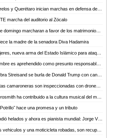
Morelos y Querétaro inician marchas en defensa de matrimonios tradicionales
E marcha del auditorio al Zócalo
Este domingo marcharan a favor de los matrimonios igualitarios en la CDMX
lece la madre de la senadora Diva Hadamira
Mujeres, nueva arma del Estado Islámico para ataques terroristas
Hombre es aprehendido como presunto responsable de lesiones calificadas
Barbra Streisand se burla de Donald Trump con canción
Flotas camaroneras son inspeccionadas con drones en Sinaloa
"Aerosmith ha contribuido a la cultura musical del mundo"
 Potrillo" hace una promesa y un tributo
Vendió helados y ahora es pianista mundial: Jorge Viladons
Dos vehiculos y una moticicleta robadas, son recuperadas en operativo abatimiento