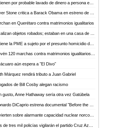
Detienen por probable lavado de dinero a persona en el aeropuerto de Cancún
Oliver Stone critica a Barack Obama en estreno de "Snowden"
chan en Querétaro contra matrimonios igualitarios
Localizan objetos robados; estaban en una casa de empeño
Detiene la PME a sujeto por el presunto homicidio de un adolescente
Prevén 120 marchas contra matrimonios igualitarios en todo el país
ácuaro aún espera a "El Divo"
th Márquez rendirá tributo a Juan Gabriel
gados de Bill Cosby alegan racismo
 gusto, Anne Hathaway sería otra vez Gatúbela
Leonardo DiCaprio estrena documental "Before the Flood"
Advierten sobre alarmante capacidad nuclear norcoreana
Más de tres mil policías vigilarán el partido Cruz Azul-América