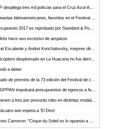
SSP despliega tres mil policías para el Cruz Azul-América
Cineastas latinoamericanos, favoritos en el Festival de Venecia
Presupuesto 2017 es reprobado por Standard & Poor's
drés hace uso excesivo de amparos
Amat Escalante y Andrei Konchalovsky, mejores directores de la Mostra
Helicóptero desplomado en La Huacana no fue derribado: autoridades
edó a deber
Listado de premios de la 73 edición del Festival de cine de Venecia
EL GPPAN impulsará presupuestos de egresos a favor de sectores e infraestructura
Detienen a tres por presunto robo en distintas modalidades
ácuaro aún espera a 'El Divo'
James Cameron: "Cirque du Soleil es lo opuesto a Hollywood"