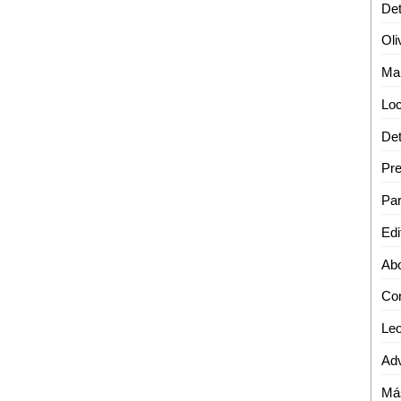
Mar
Par
Edi
Abo
Con