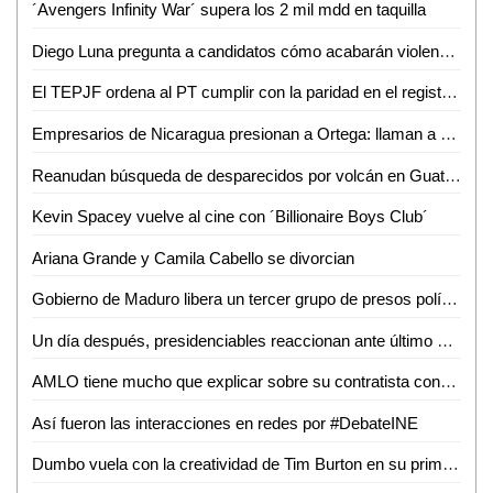
´Avengers Infinity War´ supera los 2 mil mdd en taquilla
Diego Luna pregunta a candidatos cómo acabarán violencia en campañas
El TEPJF ordena al PT cumplir con la paridad en el registro de candidaturas a diputaciones en Nuevo León
Empresarios de Nicaragua presionan a Ortega: llaman a paro nacional
Reanudan búsqueda de desparecidos por volcán en Guatemala
Kevin Spacey vuelve al cine con ´Billionaire Boys Club´
Ariana Grande y Camila Cabello se divorcian
Gobierno de Maduro libera un tercer grupo de presos políticos
Un día después, presidenciables reaccionan ante último debate
AMLO tiene mucho que explicar sobre su contratista consentido: Damián Zepeda
Así fueron las interacciones en redes por #DebateINE
Dumbo vuela con la creatividad de Tim Burton en su primer teaser