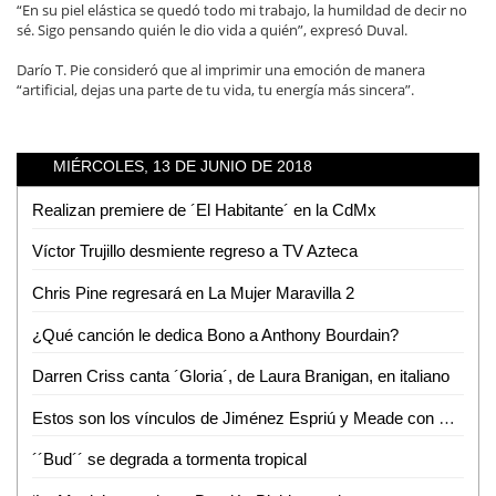
“En su piel elástica se quedó todo mi trabajo, la humildad de decir no
sé. Sigo pensando quién le dio vida a quién”, expresó Duval.
Darío T. Pie consideró que al imprimir una emoción de manera
“artificial, dejas una parte de tu vida, tu energía más sincera”.
MIÉRCOLES, 13 DE JUNIO DE 2018
Realizan premiere de ´El Habitante´ en la CdMx
Víctor Trujillo desmiente regreso a TV Azteca
Chris Pine regresará en La Mujer Maravilla 2
¿Qué canción le dedica Bono a Anthony Bourdain?
Darren Criss canta ´Gloria´, de Laura Branigan, en italiano
Estos son los vínculos de Jiménez Espriú y Meade con Odebrecht
´´Bud´´ se degrada a tormenta tropical