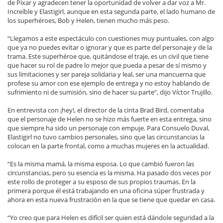
de Pixar y agradecen tener la oportunidad de volver a dar voz a Mr.
Increíble y Elastigirl, aunque en esta segunda parte, el lado humano de
los superhéroes, Bob y Helen, tienen mucho más peso.
“Llegamos a este espectáculo con cuestiones muy puntuales, con algo
que ya no puedes evitar o ignorar y que es parte del personaje y de la
trama. Este superhéroe que, quitándose el traje, es un civil que tiene
que hacer su rol de padre lo mejor que pueda a pesar de sí mismo y
sus limitaciones y ser pareja solidaria y leal, ser una mancuerna que
profese su amor con ese ejemplo de entrega y no estoy hablando de
sufrimiento ni de sumisión, sino de hacer su parte”, dijo Víctor Trujillo.
En entrevista con ¡hey!, el director de la cinta Brad Bird, comentaba
que el personaje de Helen no se hizo más fuerte en esta entrega, sino
que siempre ha sido un personaje con empuje. Para Consuelo Duval,
Elastigirl no tuvo cambios personales, sino que las circunstancias la
colocan en la parte frontal, como a muchas mujeres en la actualidad.
“Es la misma mamá, la misma esposa. Lo que cambió fueron las
circunstancias, pero su esencia es la misma. Ha pasado dos veces por
este rollo de proteger a su esposo de sus propios traumas. En la
primera porque él está trabajando en una oficina súper frustrada y
ahora en esta nueva frustración en la que se tiene que quedar en casa.
“Yo creo que para Helen es difícil ser quien está dándole seguridad a la