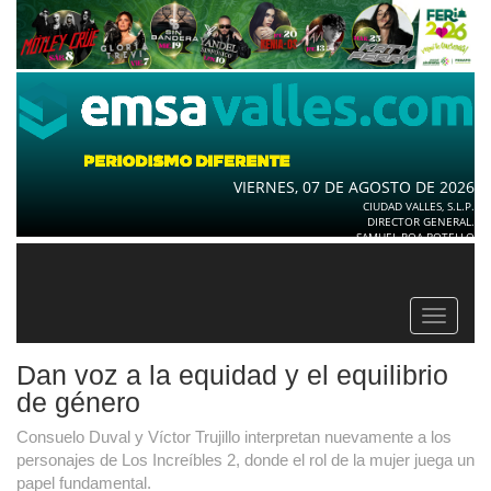
VIERNES, 07 DE AGOSTO DE 2026
CIUDAD VALLES, S.L.P.
DIRECTOR GENERAL.
SAMUEL ROA BOTELLO
Toggle
navigat
Dan voz a la equidad y el equilibrio
de género
Consuelo Duval y Víctor Trujillo interpretan nuevamente a los
personajes de Los Increíbles 2, donde el rol de la mujer juega un
papel fundamental.