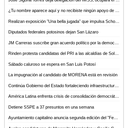
¿Tu nombre aparece aquí y no recibiste ningún apoyo de los diputados?
Realizan exposición "Una bella jugada" que impulsa Scholas Ocurrentes y el Atlético de San Luis
Diputados federales potosinos dejan San Lázaro
JM Carreras suscribe gran acuerdo político por la democracia en SLP
Rinden protesta candidatas del PRI a las alcaldías de Soledad y San Luis Potosí
Sábado caluroso se espera en San Luis Potosí
La impugnación al candidato de MORENA está en revisión
Continúa Gobierno del Estado fortaleciendo infraestructura física educativa en el estado
América Latina enfrenta crisis de consolidación democrática: experto
Detiene SSPE a 37 presuntos en una semana
Ayuntamiento capitalino anuncia segunda edición del "Festival de Cerveza Artesanal" en Bocas