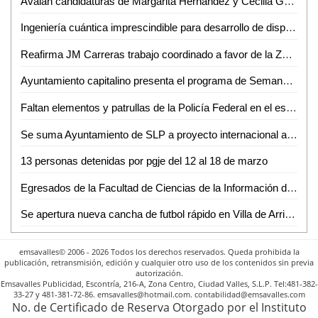
Avalan candidaturas de Margarita Hernández y Cecilia González
Ingeniería cuántica imprescindible para desarrollo de dispositivos precisos: Dr. Eduardo Gómez
Reafirma JM Carreras trabajo coordinado a favor de la Zona Industrial
Ayuntamiento capitalino presenta el programa de Semana Santa
Faltan elementos y patrullas de la Policía Federal en el estado
Se suma Ayuntamiento de SLP a proyecto internacional a favor de niños y jóvenes
13 personas detenidas por pgje del 12 al 18 de marzo
Egresados de la Facultad de Ciencias de la Información de la UASLP con alta demanda laboral
Se apertura nueva cancha de futbol rápido en Villa de Arriaga
emsavalles© 2006 - 2026 Todos los derechos reservados. Queda prohibida la
publicación, retransmisión, edición y cualquier otro uso de los contenidos sin previa
autorización.
Emsavalles Publicidad, Escontría, 216-A, Zona Centro, Ciudad Valles, S.L.P. Tel:481-382-
33-27 y 481-381-72-86. emsavalles@hotmail.com. contabilidad@emsavalles.com
No. de Certificado de Reserva Otorgado por el Instituto