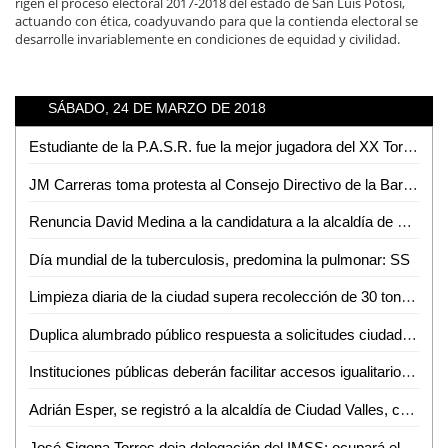
rigen el proceso electoral 2017-2018 del estado de San Luis Potosí,
actuando con ética, coadyuvando para que la contienda electoral se
desarrolle invariablemente en condiciones de equidad y civilidad.
SÁBADO, 24 DE MARZO DE 2018
Estudiante de la P.A.S.R. fue la mejor jugadora del XX Torneo Estatal Intersecundarias
JM Carreras toma protesta al Consejo Directivo de la Barra Mexicana, Colegio de Abogados de SLP
Renuncia David Medina a la candidatura a la alcaldía de Valles
Día mundial de la tuberculosis, predomina la pulmonar: SS
Limpieza diaria de la ciudad supera recolección de 30 toneladas de desechos
Duplica alumbrado público respuesta a solicitudes ciudadanas
Instituciones públicas deberán facilitar accesos igualitarios a personas con discapacidad
Adrián Esper, se registró a la alcaldía de Ciudad Valles, como independiente
José Sigona Torres deja delegación del IMSS; ocupará el mismo cargo en Morelos