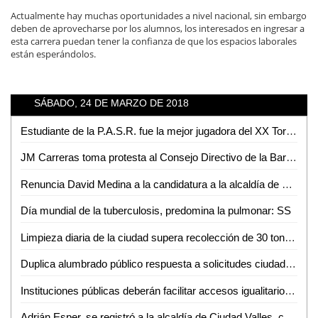
Actualmente hay muchas oportunidades a nivel nacional, sin embargo
deben de aprovecharse por los alumnos, los interesados en ingresar a
esta carrera puedan tener la confianza de que los espacios laborales
están esperándolos.
SÁBADO, 24 DE MARZO DE 2018
Estudiante de la P.A.S.R. fue la mejor jugadora del XX Torneo Estatal Intersecundarias
JM Carreras toma protesta al Consejo Directivo de la Barra Mexicana, Colegio de Abogados de SLP
Renuncia David Medina a la candidatura a la alcaldía de Valles
Día mundial de la tuberculosis, predomina la pulmonar: SS
Limpieza diaria de la ciudad supera recolección de 30 toneladas de desechos
Duplica alumbrado público respuesta a solicitudes ciudadanas
Instituciones públicas deberán facilitar accesos igualitarios a personas con discapacidad
Adrián Esper, se registró a la alcaldía de Ciudad Valles, como independiente