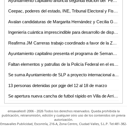
Ayuntamiento capitalino anuncia segunda edición del "Festival de Cerveza Artesanal" en Bocas
Ceepac, poderes del estado, INE, Tribunal Electoral y Fiscalia Especializada firman declaratoria por la democracia
Avalan candidaturas de Margarita Hernández y Cecilia González
Ingeniería cuántica imprescindible para desarrollo de dispositivos precisos: Dr. Eduardo Gómez
Reafirma JM Carreras trabajo coordinado a favor de la Zona Industrial
Ayuntamiento capitalino presenta el programa de Semana Santa
Faltan elementos y patrullas de la Policía Federal en el estado
Se suma Ayuntamiento de SLP a proyecto internacional a favor de niños y jóvenes
13 personas detenidas por pgje del 12 al 18 de marzo
Se apertura nueva cancha de futbol rápido en Villa de Arriaga
emsavalles© 2006 - 2026 Todos los derechos reservados. Queda prohibida la
publicación, retransmisión, edición y cualquier otro uso de los contenidos sin previa
autorización.
Emsavalles Publicidad, Escontría, 216-A, Zona Centro, Ciudad Valles, S.L.P. Tel:481-382-