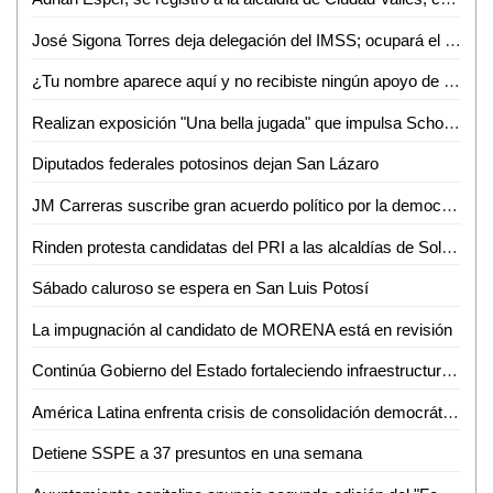
José Sigona Torres deja delegación del IMSS; ocupará el mismo cargo en Morelos
¿Tu nombre aparece aquí y no recibiste ningún apoyo de los diputados?
Realizan exposición "Una bella jugada" que impulsa Scholas Ocurrentes y el Atlético de San Luis
Diputados federales potosinos dejan San Lázaro
JM Carreras suscribe gran acuerdo político por la democracia en SLP
Rinden protesta candidatas del PRI a las alcaldías de Soledad y San Luis Potosí
Sábado caluroso se espera en San Luis Potosí
La impugnación al candidato de MORENA está en revisión
Continúa Gobierno del Estado fortaleciendo infraestructura física educativa en el estado
América Latina enfrenta crisis de consolidación democrática: experto
Detiene SSPE a 37 presuntos en una semana