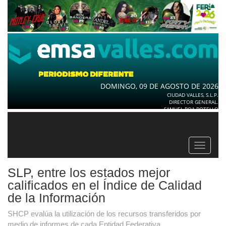
DOMINGO, 09 DE AGOSTO DE 2026
CIUDAD VALLES, S.L.P.
DIRECTOR GENERAL.
SAMUEL ROA BOTELLO
Toggle
navigat
SLP, entre los estados mejor
calificados en el Índice de Calidad
de la Información
SHCP evalúa la utilización de los recursos transferidos por
medio de informes de cada Entidad Federativa.