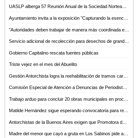
UASLP alberga 57 Reunión Anual de la Sociedad Norteamericana de Fitoquímica
Ayuntamiento invita a la exposición "Capturando la esencia" de la Fundación Nutriendo
"Autoridades deben trabajar de manera más coordinada en materia de prevención y combate a la delincuencia ", Eduardo Guillen
Servicio adicional de recolección para desechos de grandes dimensiones
Gobierno Capitalino rescata fuentes públicas
Triste vejez en el mes del Abuelito
Gestión Antorchista logra la reehabilitación de tramos carreteros en Villa de Arriaga
Comisión Especial de Atención a Denuncias de Periodistas insiste a periodistas afectados acudir a las reuniones que se les ha convocado
Trabajo arduo para concluir 20 obras municipales en proceso
Matilde Hernández sigue esperando convocatoria para reorganización del PRI
Antorchistas de la Buenos Aires exigen que Promotora deje de dar escrituras
Madre del menor que cayó a gruta en Los Sabinos pide apoyo para solventar gastos