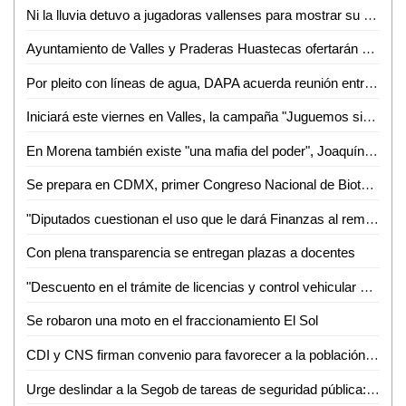
Ni la lluvia detuvo a jugadoras vallenses para mostrar su talento en prácticas del Cruz Azul
Ayuntamiento de Valles y Praderas Huastecas ofertarán este miércoles 35 vacantes para operarios de Rastro
Por pleito con líneas de agua, DAPA acuerda reunión entre antorchistas y "La Tigra"
Iniciará este viernes en Valles, la campaña "Juguemos sin Violencia".
En Morena también existe "una mafia del poder", Joaquín Muñoz
Se prepara en CDMX, primer Congreso Nacional de Bioturbosina
"Diputados cuestionan el uso que le dará Finanzas al remanente del recurso de Gestoría Institucional", Cardona Mireles
Con plena transparencia se entregan plazas a docentes
"Descuento en el trámite de licencias y control vehicular debe de ser aplicado en todas las cajas recaudadoras", Jesús Cardona
Se robaron una moto en el fraccionamiento El Sol
CDI y CNS firman convenio para favorecer a la población indígena privada de la libertad
Urge deslindar a la Segob de tareas de seguridad pública: Coparmex