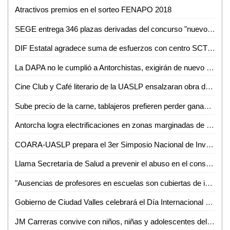
Atractivos premios en el sorteo FENAPO 2018
SEGE entrega 346 plazas derivadas del concurso "nuevo ingreso"
DIF Estatal agradece suma de esfuerzos con centro SCT y empresas
La DAPA no le cumplió a Antorchistas, exigirán de nuevo agua para la Buenos Aires
Cine Club y Café literario de la UASLP ensalzaran obra de Jaime Sabines
Sube precio de la carne, tablajeros prefieren perder ganancias que clientes
Antorcha logra electrificaciones en zonas marginadas de Valles
COARA-UASLP prepara el 3er Simposio Nacional de Investigación e Innovación en Ingeniería Química
Llama Secretaría de Salud a prevenir el abuso en el consumo de alcohol
"Ausencias de profesores en escuelas son cubiertas de inmediato", JRD
Gobierno de Ciudad Valles celebrará el Día Internacional de los Pueblos Indígenas
JM Carreras convive con niños, niñas y adolescentes del Camping Tangamanga 2018