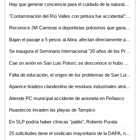
Hay que generar conciencia para el cuidado de la naturaleza: Rodolfo del Ángel del Ángel
"Contaminación del Río Valles con pintura fue accidental": Bernardo Saldaña
Reconoce JM Carreras a deportistas potosinos que ganaron medalla en los Juegos Centroamericanos y del Caribe 2018
Bajan el pasaje a 5 pesos al Abra, afectan directamente a combis
Se inaugura el Seminario Internacional "20 años de los Programas de Transferencias Monetarias en México"
Cae un avión en San Luis Potosí; se desconoce si hubo víctimas
Falta de educación, el origen de los problemas de San Luis Potosí, Gallardo
Aparece tiradero clandestino de residuos industriales atrás de la NISSAN
Atiende PC municipal accidente de avioneta en Peñasco
Huastecos invaden las playas de Tampico
En SLP podría haber clínicas "patito", Roberto Purata
25 solicitudes tiene el sindicato mayoritario de la DAPA, no se ha autorizado ninguna