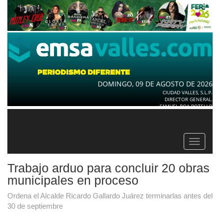
DOMINGO, 09 DE AGOSTO DE 2026
CIUDAD VALLES, S.L.P.
DIRECTOR GENERAL.
SAMUEL ROA BOTELLO
Toggle
navigat
Trabajo arduo para concluir 20 obras
municipales en proceso
Ordena el Alcalde Ricardo Gallardo Juárez terminarlas antes del
30 de septiembre