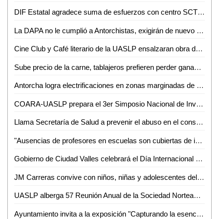
DIF Estatal agradece suma de esfuerzos con centro SCT y empresas
La DAPA no le cumplió a Antorchistas, exigirán de nuevo agua para la Buenos Aires
Cine Club y Café literario de la UASLP ensalzaran obra de Jaime Sabines
Sube precio de la carne, tablajeros prefieren perder ganancias que clientes
Antorcha logra electrificaciones en zonas marginadas de Valles
COARA-UASLP prepara el 3er Simposio Nacional de Investigación e Innovación en Ingeniería Química
Llama Secretaría de Salud a prevenir el abuso en el consumo de alcohol
"Ausencias de profesores en escuelas son cubiertas de inmediato", JRD
Gobierno de Ciudad Valles celebrará el Día Internacional de los Pueblos Indígenas
JM Carreras convive con niños, niñas y adolescentes del Camping Tangamanga 2018
UASLP alberga 57 Reunión Anual de la Sociedad Norteamericana de Fitoquímica
Ayuntamiento invita a la exposición "Capturando la esencia" de la Fundación Nutriendo