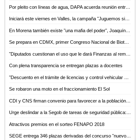
Por pleito con líneas de agua, DAPA acuerda reunión entre antorchistas y "La Tigra"
Iniciará este viernes en Valles, la campaña "Juguemos sin Violencia".
En Morena también existe "una mafia del poder", Joaquín Muñoz
Se prepara en CDMX, primer Congreso Nacional de Bioturbosina
"Diputados cuestionan el uso que le dará Finanzas al remanente del recurso de Gestoría Institucional", Cardona Mireles
Con plena transparencia se entregan plazas a docentes
"Descuento en el trámite de licencias y control vehicular debe de ser aplicado en todas las cajas recaudadoras", Jesús Cardona
Se robaron una moto en el fraccionamiento El Sol
CDI y CNS firman convenio para favorecer a la población indígena privada de la libertad
Urge deslindar a la Segob de tareas de seguridad pública: Coparmex
Atractivos premios en el sorteo FENAPO 2018
SEGE entrega 346 plazas derivadas del concurso "nuevo ingreso"