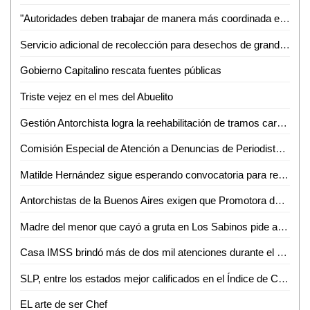
"Autoridades deben trabajar de manera más coordinada en materia de prevención y combate a la delincuencia ", Eduardo Guillen
Servicio adicional de recolección para desechos de grandes dimensiones
Gobierno Capitalino rescata fuentes públicas
Triste vejez en el mes del Abuelito
Gestión Antorchista logra la reehabilitación de tramos carreteros en Villa de Arriaga
Comisión Especial de Atención a Denuncias de Periodistas insiste a periodistas afectados acudir a las reuniones que se les ha convocado
Matilde Hernández sigue esperando convocatoria para reorganización del PRI
Antorchistas de la Buenos Aires exigen que Promotora deje de dar escrituras
Madre del menor que cayó a gruta en Los Sabinos pide apoyo para solventar gastos
Casa IMSS brindó más de dos mil atenciones durante el primer fin de semana en FENAPO 2018
SLP, entre los estados mejor calificados en el Índice de Calidad de la Información
EL arte de ser Chef