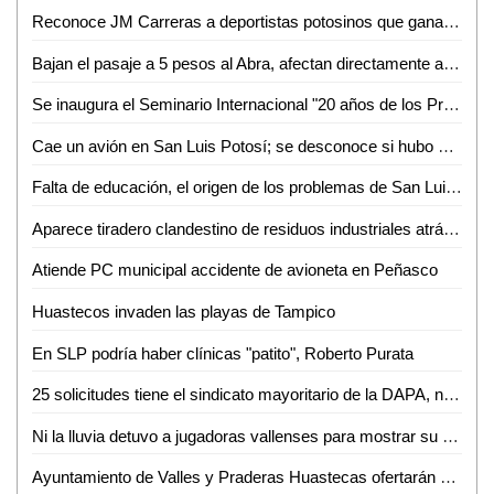
Reconoce JM Carreras a deportistas potosinos que ganaron medalla en los Juegos Centroamericanos y del Caribe 2018
Bajan el pasaje a 5 pesos al Abra, afectan directamente a combis
Se inaugura el Seminario Internacional "20 años de los Programas de Transferencias Monetarias en México"
Cae un avión en San Luis Potosí; se desconoce si hubo víctimas
Falta de educación, el origen de los problemas de San Luis Potosí, Gallardo
Aparece tiradero clandestino de residuos industriales atrás de la NISSAN
Atiende PC municipal accidente de avioneta en Peñasco
Huastecos invaden las playas de Tampico
En SLP podría haber clínicas "patito", Roberto Purata
25 solicitudes tiene el sindicato mayoritario de la DAPA, no se ha autorizado ninguna
Ni la lluvia detuvo a jugadoras vallenses para mostrar su talento en prácticas del Cruz Azul
Ayuntamiento de Valles y Praderas Huastecas ofertarán este miércoles 35 vacantes para operarios de Rastro