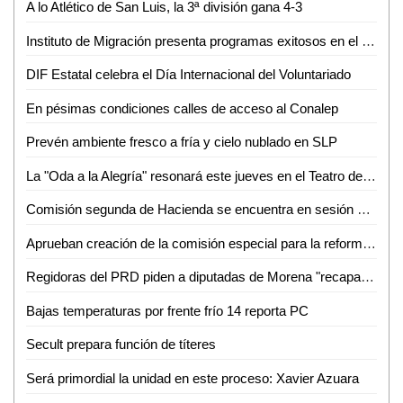
A lo Atlético de San Luis, la 3ª división gana 4-3
Instituto de Migración presenta programas exitosos en el Congreso de la Unión
DIF Estatal celebra el Día Internacional del Voluntariado
En pésimas condiciones calles de acceso al Conalep
Prevén ambiente fresco a fría y cielo nublado en SLP
La "Oda a la Alegría" resonará este jueves en el Teatro de la Paz
Comisión segunda de Hacienda se encuentra en sesión permanente para el análisis de las leyes de ingresos de 29 municipios
Aprueban creación de la comisión especial para la reforma político-electoral del congreso del Estado
Regidoras del PRD piden a diputadas de Morena "recapacitar" y no aprobar aumento al agua
Bajas temperaturas por frente frío 14 reporta PC
Secult prepara función de títeres
Será primordial la unidad en este proceso: Xavier Azuara