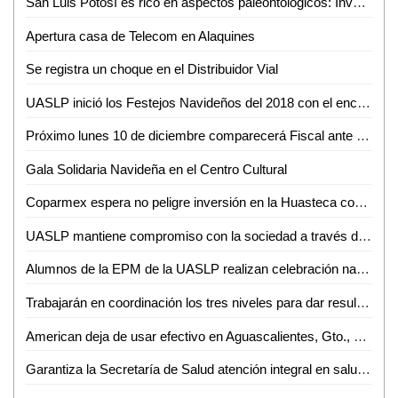
San Luis Potosí es rico en aspectos paleontológicos: Investigador de la UASLP
Apertura casa de Telecom en Alaquines
Se registra un choque en el Distribuidor Vial
UASLP inició los Festejos Navideños del 2018 con el encendido del Patio del Edificio Central
Próximo lunes 10 de diciembre comparecerá Fiscal ante Diputados
Gala Solidaria Navideña en el Centro Cultural
Coparmex espera no peligre inversión en la Huasteca con llegada de AMLO
UASLP mantiene compromiso con la sociedad a través del trabajo del voluntariado
Alumnos de la EPM de la UASLP realizan celebración navideña 2018
Trabajarán en coordinación los tres niveles para dar resultados: JM Carreras
American deja de usar efectivo en Aguascalientes, Gto., Hermosillo, Qro. y SLP
Garantiza la Secretaría de Salud atención integral en salud sexual y reproductiva para adolescentes