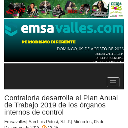
DOMINGO, 09 DE AGOSTO DE 2026
CIUDAD VALLES, S.L.P.
DIRECTOR GENERAL.
SAMUEL ROA BOTELLO
Toggle
navigat
Contraloría desarrolla el Plan Anual
de Trabajo 2019 de los órganos
internos de control
Emsavalles| San Luis Potosí, S.L.P.| Miércoles, 05 de
Diciembre de 2018|
12:45