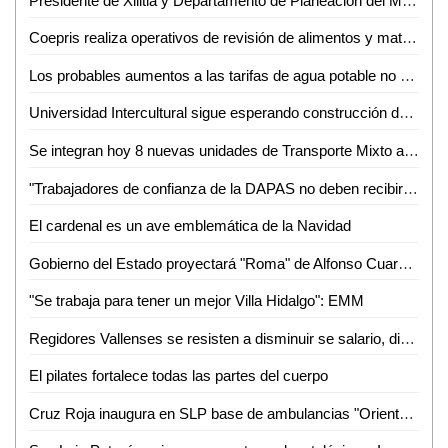
Presidente de Xilitla y Departamento de Planeación del Municipio formalizan integración del COPLADEM
Coepris realiza operativos de revisión de alimentos y matanza de cerdos
Los probables aumentos a las tarifas de agua potable no son responsabilidad de la ASE
Universidad Intercultural sigue esperando construcción de camino por parte del Ayuntamiento
Se integran hoy 8 nuevas unidades de Transporte Mixto a rutas de Valles
"Trabajadores de confianza de la DAPAS no deben recibir aguinaldo, incluyendo a Edgar Sánchez": Alejandro Ballesteros
El cardenal es un ave emblemática de la Navidad
Gobierno del Estado proyectará "Roma" de Alfonso Cuarón en la Cineteca Alameda
"Se trabaja para tener un mejor Villa Hidalgo": EMM
Regidores Vallenses se resisten a disminuir se salario, dicen que legalmente no se puede
El pilates fortalece todas las partes del cuerpo
Cruz Roja inaugura en SLP base de ambulancias "Oriente-Sur"