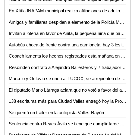
En Xilitla INAPAM municipal realiza afiliaciones de adultos mayores
Amigos y familiares despiden a elemento de la Policía Municipal fallecido
Invitan a lotería en favor de Anita, la pequeña niña que padece de atrofia cerebral
Autobús choca de frente contra una camioneta; hay 3 lesionados
Cobach lamenta los hechos registrados esta mañana en plantel 08 de Xilitla
Rescinden contrato a Alejandro Ballesteros y 7 trabajadores más
Marcelo y Octavio se unen al TUCOX; se arrepienten de haber apoyado a Xavier Azuara
El diputado Mario Lárraga aclara que no votó a favor del aumento del agua
138 escrituras más para Ciudad Valles entregó hoy la Promotora del Estado
Se quemó un tráiler en la autopista Valles-Rayón
Sentencia contra Reyes Ávila se tiene que cumplir tarde o temprano: LACM