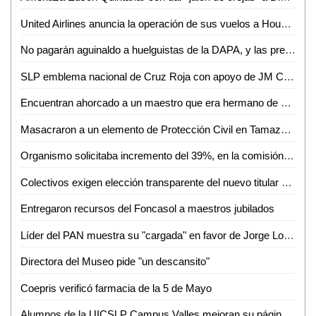
United Airlines anuncia la operación de sus vuelos a Houston con aviones operados con mejor tecnología y de mayores dimensiones
No pagarán aguinaldo a huelguistas de la DAPA, y las prestaciones se entregarán directamente a trabajadores
SLP emblema nacional de Cruz Roja con apoyo de JM Carreras: Suinaga Cárdenas
Encuentran ahorcado a un maestro que era hermano de un funcionario Federal
Masacraron a un elemento de Protección Civil en Tamazunchale
Organismo solicitaba incremento del 39%, en la comisión aprobamos solo el 14%: Angélica Mendoza
Colectivos exigen elección transparente del nuevo titular de Derechos Humanos
Entregaron recursos del Foncasol a maestros jubilados
Líder del PAN muestra su "cargada" en favor de Jorge Lozano
Directora del Museo pide "un descansito"
Coepris verificó farmacia de la 5 de Mayo
Alumnos de la UICSLP Campus Valles mejoran su página sobre lengua Tének