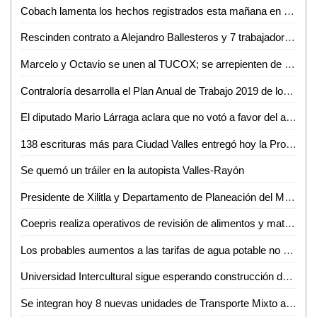
Cobach lamenta los hechos registrados esta mañana en plantel 08 de Xilitla
Rescinden contrato a Alejandro Ballesteros y 7 trabajadores más
Marcelo y Octavio se unen al TUCOX; se arrepienten de haber apoyado a Xavier Azuara
Contraloría desarrolla el Plan Anual de Trabajo 2019 de los órganos internos de control
El diputado Mario Lárraga aclara que no votó a favor del aumento del agua
138 escrituras más para Ciudad Valles entregó hoy la Promotora del Estado
Se quemó un tráiler en la autopista Valles-Rayón
Presidente de Xilitla y Departamento de Planeación del Municipio formalizan integración del COPLADEM
Coepris realiza operativos de revisión de alimentos y matanza de cerdos
Los probables aumentos a las tarifas de agua potable no son responsabilidad de la ASE
Universidad Intercultural sigue esperando construcción de camino por parte del Ayuntamiento
Se integran hoy 8 nuevas unidades de Transporte Mixto a rutas de Valles