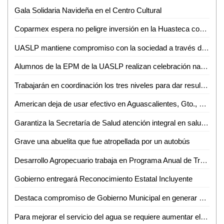
Gala Solidaria Navideña en el Centro Cultural
Coparmex espera no peligre inversión en la Huasteca con llegada de AMLO
UASLP mantiene compromiso con la sociedad a través del trabajo del voluntariado
Alumnos de la EPM de la UASLP realizan celebración navideña 2018
Trabajarán en coordinación los tres niveles para dar resultados: JM Carreras
American deja de usar efectivo en Aguascalientes, Gto., Hermosillo, Qro. y SLP
Garantiza la Secretaría de Salud atención integral en salud sexual y reproductiva para adolescentes
Grave una abuelita que fue atropellada por un autobús
Desarrollo Agropecuario trabaja en Programa Anual de Trabajo
Gobierno entregará Reconocimiento Estatal Incluyente
Destaca compromiso de Gobierno Municipal en generar acciones contra alerta de género: Regidoras
Para mejorar el servicio del agua se requiere aumentar el costo: Jesús Priego