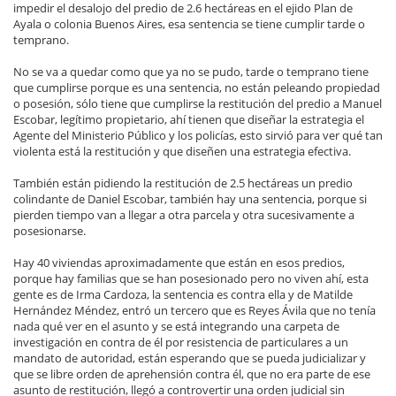
impedir el desalojo del predio de 2.6 hectáreas en el ejido Plan de
Ayala o colonia Buenos Aires, esa sentencia se tiene cumplir tarde o
temprano.
No se va a quedar como que ya no se pudo, tarde o temprano tiene
que cumplirse porque es una sentencia, no están peleando propiedad
o posesión, sólo tiene que cumplirse la restitución del predio a Manuel
Escobar, legítimo propietario, ahí tienen que diseñar la estrategia el
Agente del Ministerio Público y los policías, esto sirvió para ver qué tan
violenta está la restitución y que diseñen una estrategia efectiva.
También están pidiendo la restitución de 2.5 hectáreas un predio
colindante de Daniel Escobar, también hay una sentencia, porque si
pierden tiempo van a llegar a otra parcela y otra sucesivamente a
posesionarse.
Hay 40 viviendas aproximadamente que están en esos predios,
porque hay familias que se han posesionado pero no viven ahí, esta
gente es de Irma Cardoza, la sentencia es contra ella y de Matilde
Hernández Méndez, entró un tercero que es Reyes Ávila que no tenía
nada qué ver en el asunto y se está integrando una carpeta de
investigación en contra de él por resistencia de particulares a un
mandato de autoridad, están esperando que se pueda judicializar y
que se libre orden de aprehensión contra él, que no era parte de ese
asunto de restitución, llegó a controvertir una orden judicial sin