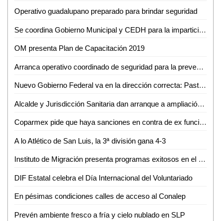
Operativo guadalupano preparado para brindar seguridad
Se coordina Gobierno Municipal y CEDH para la impartición del taller sobre Violencia de Género contra las Mujeres
OM presenta Plan de Capacitación 2019
Arranca operativo coordinado de seguridad para la prevención de delitos
Nuevo Gobierno Federal va en la dirección correcta: Pastor del Ángel
Alcalde y Jurisdicción Sanitaria dan arranque a ampliación de centro de salud en Nuevo Jomté
Coparmex pide que haya sanciones en contra de ex funcionarios de Interapas
A lo Atlético de San Luis, la 3ª división gana 4-3
Instituto de Migración presenta programas exitosos en el Congreso de la Unión
DIF Estatal celebra el Día Internacional del Voluntariado
En pésimas condiciones calles de acceso al Conalep
Prevén ambiente fresco a fría y cielo nublado en SLP