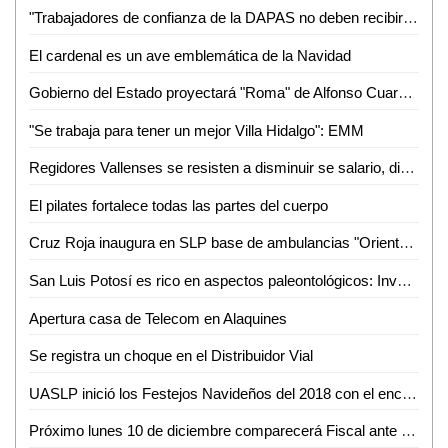
"Trabajadores de confianza de la DAPAS no deben recibir aguinaldo, incluyendo a Edgar Sánchez": Alejandro Ballesteros
El cardenal es un ave emblemática de la Navidad
Gobierno del Estado proyectará "Roma" de Alfonso Cuarón en la Cineteca Alameda
"Se trabaja para tener un mejor Villa Hidalgo": EMM
Regidores Vallenses se resisten a disminuir se salario, dicen que legalmente no se puede
El pilates fortalece todas las partes del cuerpo
Cruz Roja inaugura en SLP base de ambulancias "Oriente-Sur"
San Luis Potosí es rico en aspectos paleontológicos: Investigador de la UASLP
Apertura casa de Telecom en Alaquines
Se registra un choque en el Distribuidor Vial
UASLP inició los Festejos Navideños del 2018 con el encendido del Patio del Edificio Central
Próximo lunes 10 de diciembre comparecerá Fiscal ante Diputados