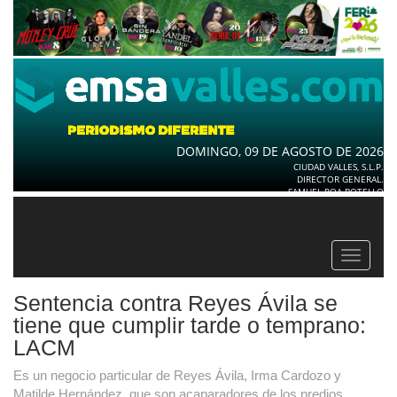
DOMINGO, 09 DE AGOSTO DE 2026
CIUDAD VALLES, S.L.P.
DIRECTOR GENERAL.
SAMUEL ROA BOTELLO
Toggle
navigat
Sentencia contra Reyes Ávila se
tiene que cumplir tarde o temprano:
LACM
Es un negocio particular de Reyes Ávila, Irma Cardozo y
Matilde Hernández, que son acaparadores de los predios