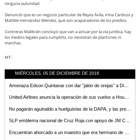
ninguna autoridad.
Denunció que es un negocio particular de Reyes Ávila, Irma Cardozo y
Matilde Hernández Méndez, que son acaparadores de los predios.
Contreras Malibrán concluyó que van a actuar por la vía jurídica, hay
los medios legales para cumplirlo, no necesitan de plantones ni
marchas.
MT-
MIÉRCOLES, 05 DE DICIEMBRE DE 2018
Amenaza Edson Quintanar con dar "jalón de orejas" a Diputadas que aprobaron incremento al agua
United Airlines anuncia la operación de sus vuelos a Houston con aviones operados con mejor tecnología y de mayores dimensiones
No pagarán aguinaldo a huelguistas de la DAPA, y las prestaciones se entregarán directamente a trabajadores
SLP emblema nacional de Cruz Roja con apoyo de JM Carreras: Suinaga Cárdenas
Encuentran ahorcado a un maestro que era hermano de un funcionario Federal