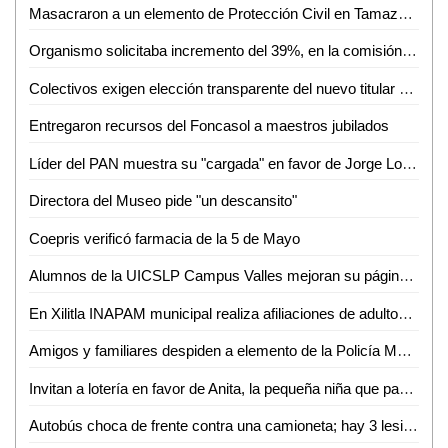
Masacraron a un elemento de Protección Civil en Tamazunchale
Organismo solicitaba incremento del 39%, en la comisión aprobamos solo el 14%: Angélica Mendoza
Colectivos exigen elección transparente del nuevo titular de Derechos Humanos
Entregaron recursos del Foncasol a maestros jubilados
Líder del PAN muestra su "cargada" en favor de Jorge Lozano
Directora del Museo pide "un descansito"
Coepris verificó farmacia de la 5 de Mayo
Alumnos de la UICSLP Campus Valles mejoran su página sobre lengua Tének
En Xilitla INAPAM municipal realiza afiliaciones de adultos mayores
Amigos y familiares despiden a elemento de la Policía Municipal fallecido
Invitan a lotería en favor de Anita, la pequeña niña que padece de atrofia cerebral
Autobús choca de frente contra una camioneta; hay 3 lesionados