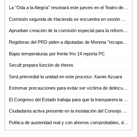
La "Oda a la Alegría" resonará este jueves en el Teatro de la Paz
Comisión segunda de Hacienda se encuentra en sesión permanente para el análisis de las leyes de ingresos de 29 municipios
Aprueban creación de la comisión especial para la reforma político-electoral del congreso del Estado
Regidoras del PRD piden a diputadas de Morena "recapacitar" y no aprobar aumento al agua
Bajas temperaturas por frente frío 14 reporta PC
Secult prepara función de títeres
Será primordial la unidad en este proceso: Xavier Azuara
Extremar precauciones para evitar ser víctima de delincuentes en esta temporada
El Congreso del Estado trabaja para que la transparencia no tenga obstaculos y llegue a todos los ciudadanos
Ciudadanía activa presente en la instalación del Consejo Municipal de Turismo
Política de austeridad real y con ahorros comprobables, dan resultados en Gobierno Municipal