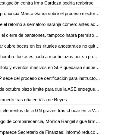
estigación contra Irma Cardoza podría reabrirse
Se pronuncia Marco Gama sobre el proceso electoral rumbo al 2021
Ante el retorno a semáforo naranja comerciantes acatarán medidas de sanidad
Por el cierre de panteones, tampoco habrá permisos para el comercio informal
Usar cubre bocas en los rituales ancestrales no quitará las tradiciones en la zona tének: Doroteo Hernández
Un hombre fue asesinado a machetazos por su propio hermano en Ébano
Xantolo y eventos masivos en SLP quedarán suspendidos
SLP sede del proceso de certificación para instructor-evaluador en competencias básicas de la función policial
31 de octubre plazo límite para que la ASE entregue informes de los 114 entes auditables
muerto tras riña en Villa de Reyes
Dos elementos de la GN graves tras chocar en la Valles-El Naranjo
Luego de comparecencia, Mónica Rangel sigue firme en los SSA de SLP: J. Manuel Carreras
Comparece Secretario de Finanzas: informó reducción de la deuda bancaria