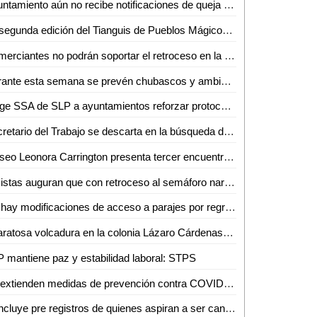
Ayuntamiento aún no recibe notificaciones de queja contra policías municipales
La segunda edición del Tianguis de Pueblos Mágicos será digital
Comerciantes no podrán soportar el retroceso en la semaforización epidemiológica: IP
Durante esta semana se prevén chubascos y ambiente frío por la mañana en regiones de San Luis Potosí
Exige SSA de SLP a ayuntamientos reforzar protocolos sanitarios para cortar cadena de contagios de COVID-19
Secretario del Trabajo se descarta en la búsqueda de candidatura
Museo Leonora Carrington presenta tercer encuentro internacional de estudios surrealistas
Taxistas auguran que con retroceso al semáforo naranja les irá peor
No hay modificaciones de acceso a parajes por regreso al semáforo naranja
Aparatosa volcadura en la colonia Lázaro Cárdenas; no hubo heridos
 mantiene paz y estabilidad laboral: STPS
Se extienden medidas de prevención contra COVID-19, en el centro histórico
Concluye pre registros de quienes aspiran a ser candidatos independientes