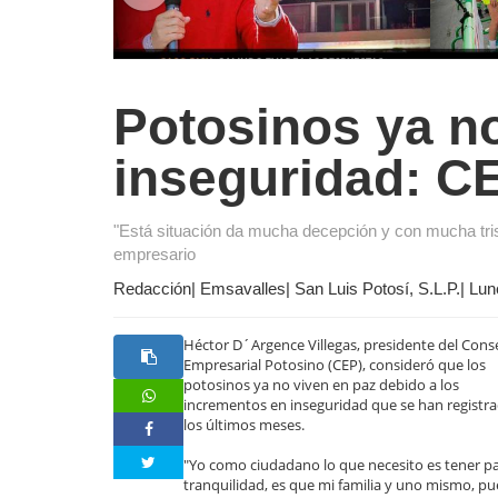
Potosinos ya no
inseguridad: C
"Está situación da mucha decepción y con mucha tris
empresario
Redacción| Emsavalles| San Luis Potosí, S.L.P.| Lu
Héctor D´Argence Villegas, presidente del Cons
Empresarial Potosino (CEP), consideró que los
potosinos ya no viven en paz debido a los
incrementos en inseguridad que se han registr
los últimos meses.
"Yo como ciudadano lo que necesito es tener pa
tranquilidad, es que mi familia y uno mismo, p