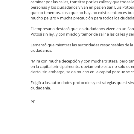
caminar por las calles, transitar por las calles y que todas l
personas y los ciudadanos vivan en paz en San Luis Potosí
que no tenemos, cosa que no hay, no existe, entonces bu
mucho peligro y mucha precaución para todos los ciudada
El empresario destacó que los ciudadanos viven en un San
Potosí sin ley, y con miedo y temor de salir a las calles y se
Lamentó que mientras las autoridades responsables de la s
ciudadanos.
"Mira con mucha decepción y con mucha tristeza, pero ta
en la capital principalmente, obviamente esto no solo es en
cierto, sin embargo, se da mucho en la capital porque se co
Exigió a las autoridades protocolos y estrategias que sí sir
ciudadanía.
PF