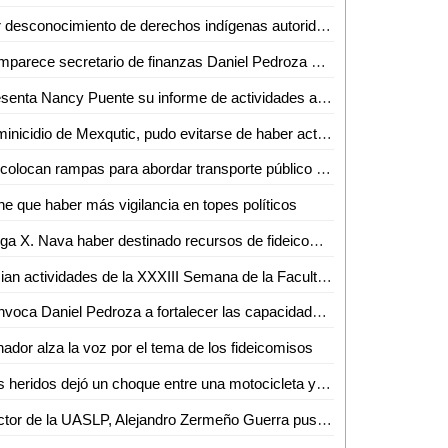
Por desconocimiento de derechos indígenas autoridades permiten eventos en la zona tének
Comparece secretario de finanzas Daniel Pedroza ante diputados de la comisión de desarrollo económico
Presenta Nancy Puente su informe de actividades al frente del DIF municipal
Feminicidio de Mexqutic, pudo evitarse de haber actuado la FGE de SLP a tiempo: Marité Hernández
Se colocan rampas para abordar transporte público en Ciclovía Carranza
ne que haber más vigilancia en topes políticos
Niega X. Nava haber destinado recursos de fideicomisos federales para abatir la pandemia en la capital
Inician actividades de la XXXIII Semana de la Facultad de Ciencias Químicas de la UASLP
Convoca Daniel Pedroza a fortalecer las capacidades institucionales y financieras para hacer frente a los desafíos presupuestales
ador alza la voz por el tema de los fideicomisos
Dos heridos dejó un choque entre una motocicleta y un triciclo
Rector de la UASLP, Alejandro Zermeño Guerra puso en marcha, Primera Jornada Internacional de Ciberseguridad