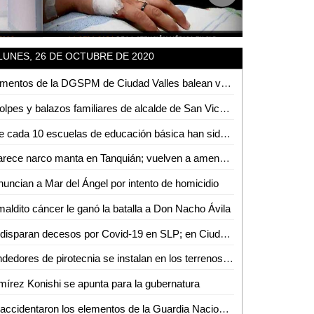
LUNES, 26 DE OCTUBRE DE 2020
Elementos de la DGSPM de Ciudad Valles balean vehículo en la colonia Solidaridad
A golpes y balazos familiares de alcalde de San Vicente, amedrentan a sujeto que se manifestaba
8 de cada 10 escuelas de educación básica han sido mejoradas durante la actual administración: Joel Ramírez
Aparece narco manta en Tanquián; vuelven a amenazar a la familia Soni, entre otros
uncian a Mar del Ángel por intento de homicidio
maldito cáncer le ganó la batalla a Don Nacho Ávila
Se disparan decesos por Covid-19 en SLP; en Ciudad Valles se triplican los contagios
Vendedores de pirotecnia se instalan en los terrenos de Ciro Purata
írez Konishi se apunta para la gubernatura
Se accidentaron los elementos de la Guardia Nacional; 5 heridos