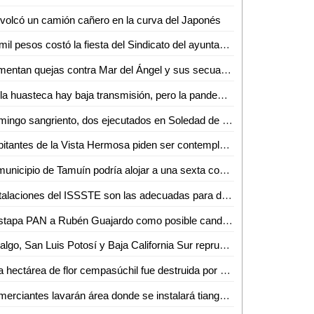
volcó un camión cañero en la curva del Japonés
70 mil pesos costó la fiesta del Sindicato del ayuntamiento de Ciudad Valles
Aumentan quejas contra Mar del Ángel y sus secuaces
En la huasteca hay baja transmisión, pero la pandemia es asincrónica y asimétrica: Luztow
Domingo sangriento, dos ejecutados en Soledad de Graciano Sánchez
Habitantes de la Vista Hermosa piden ser contemplados por la DAPAS en tomas de drenaje
El municipio de Tamuín podría alojar a una sexta comandancia militar
Instalaciones del ISSSTE son las adecuadas para desarrollar un buen trabajo
Destapa PAN a Rubén Guajardo como posible candidato a la alcaldía capitalina
Hidalgo, San Luis Potosí y Baja California Sur reprueban en reinserción social
Una hectárea de flor cempasúchil fue destruida por evento de los razers en la zona tének
Comerciantes lavarán área donde se instalará tianguis de día de muertos