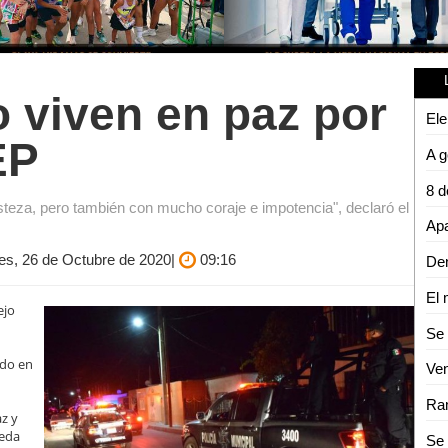
 viven en paz por
EP
teza, pero también con mucho coraje e impotencia", declaró el
nes, 26 de Octubre de 2020|
09:16
Den
El 
ejo
ado en
Ram
z y
ueda