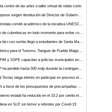
ita centro de las artes a taller virtual de relato corto
Quejosos exigen destitución de Director de Gobernación
Se instala comité académico de la iniciativa UNESCO San Luis
Uso de cubrebocas en todo momento para evitar contagio: Mónica Rangel
Una bici con rumbo llegó a estudiantes de Santa María del Río y Villa de Reyes
Histórico para el Turismo, Tianguis de Pueblo Mágicos será virtual por pandemia
CEFIM y SSPE capacitan a policías municipales en materia de derechos humanos
SLP ha perdido hasta 500 mdp durante la contingencia, revela Finanzas
Leal Tovías niega interés en participar en proceso electoral
PAN a favor de los presupuestos de precampañas y campañas en SLP
Gobierno estatal ha reducido en el 10.2 por ciento el gasto de operación a precios reales: Daniel Pedroza
ena en SLP, sin temor a rebrotes por Covid-19