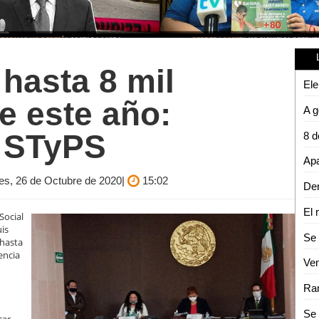
hasta 8 mil
e este año:
 STyPS
nes, 26 de Octubre de 2020|
15:02
Den
El 
 Social
uis
 hasta
encia
Ram