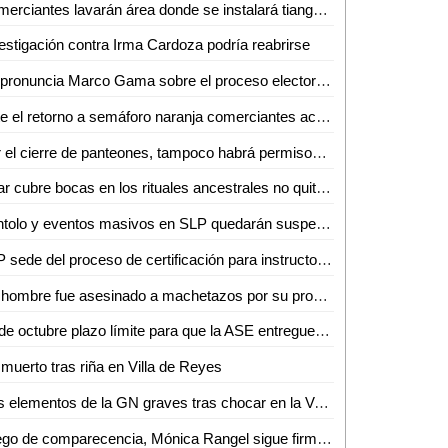
Comerciantes lavarán área donde se instalará tianguis de día de muertos
estigación contra Irma Cardoza podría reabrirse
Se pronuncia Marco Gama sobre el proceso electoral rumbo al 2021
Ante el retorno a semáforo naranja comerciantes acatarán medidas de sanidad
Por el cierre de panteones, tampoco habrá permisos para el comercio informal
Usar cubre bocas en los rituales ancestrales no quitará las tradiciones en la zona tének: Doroteo Hernández
Xantolo y eventos masivos en SLP quedarán suspendidos
SLP sede del proceso de certificación para instructor-evaluador en competencias básicas de la función policial
Un hombre fue asesinado a machetazos por su propio hermano en Ébano
31 de octubre plazo límite para que la ASE entregue informes de los 114 entes auditables
muerto tras riña en Villa de Reyes
Dos elementos de la GN graves tras chocar en la Valles-El Naranjo
Luego de comparecencia, Mónica Rangel sigue firme en los SSA de SLP: J. Manuel Carreras