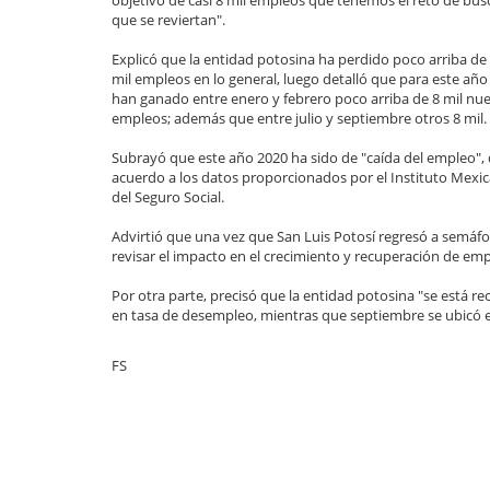
objetivo de casi 8 mil empleos que tenemos el reto de bus
que se reviertan".
Explicó que la entidad potosina ha perdido poco arriba de
mil empleos en lo general, luego detalló que para este año
han ganado entre enero y febrero poco arriba de 8 mil nu
empleos; además que entre julio y septiembre otros 8 mil.
Subrayó que este año 2020 ha sido de "caída del empleo",
acuerdo a los datos proporcionados por el Instituto Mexi
del Seguro Social.
Advirtió que una vez que San Luis Potosí regresó a semáfo
revisar el impacto en el crecimiento y recuperación de emp
Por otra parte, precisó que la entidad potosina "se está r
en tasa de desempleo, mientras que septiembre se ubicó e
FS