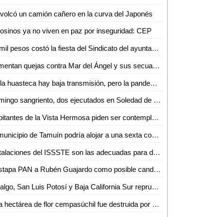
volcó un camión cañero en la curva del Japonés
osinos ya no viven en paz por inseguridad: CEP
70 mil pesos costó la fiesta del Sindicato del ayuntamiento de Ciudad Valles
Aumentan quejas contra Mar del Ángel y sus secuaces
En la huasteca hay baja transmisión, pero la pandemia es asincrónica y asimétrica: Luztow
Domingo sangriento, dos ejecutados en Soledad de Graciano Sánchez
Habitantes de la Vista Hermosa piden ser contemplados por la DAPAS en tomas de drenaje
El municipio de Tamuín podría alojar a una sexta comandancia militar
Instalaciones del ISSSTE son las adecuadas para desarrollar un buen trabajo
Destapa PAN a Rubén Guajardo como posible candidato a la alcaldía capitalina
Hidalgo, San Luis Potosí y Baja California Sur reprueban en reinserción social
Una hectárea de flor cempasúchil fue destruida por evento de los razers en la zona tének