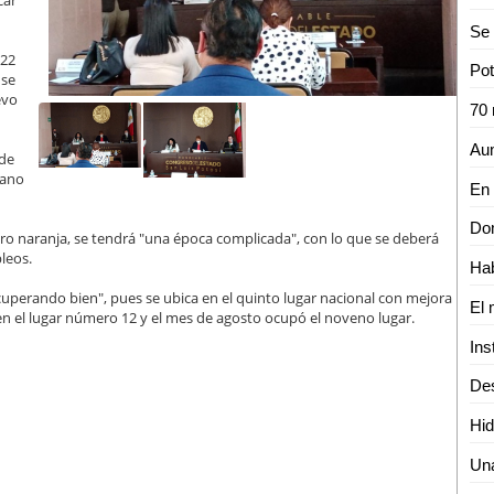
car
Se 
 22
Pot
 se
evo
 de
cano
ro naranja, se tendrá "una época complicada", con lo que se deberá
leos.
ecuperando bien", pues se ubica en el quinto lugar nacional con mejora
n el lugar número 12 y el mes de agosto ocupó el noveno lugar.