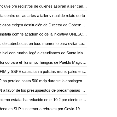
Concluye pre registros de quienes aspiran a ser candidatos independientes
ita centro de las artes a taller virtual de relato corto
Quejosos exigen destitución de Director de Gobernación
Se instala comité académico de la iniciativa UNESCO San Luis
Uso de cubrebocas en todo momento para evitar contagio: Mónica Rangel
Una bici con rumbo llegó a estudiantes de Santa María del Río y Villa de Reyes
Histórico para el Turismo, Tianguis de Pueblo Mágicos será virtual por pandemia
CEFIM y SSPE capacitan a policías municipales en materia de derechos humanos
SLP ha perdido hasta 500 mdp durante la contingencia, revela Finanzas
PAN a favor de los presupuestos de precampañas y campañas en SLP
Gobierno estatal ha reducido en el 10.2 por ciento el gasto de operación a precios reales: Daniel Pedroza
ena en SLP, sin temor a rebrotes por Covid-19