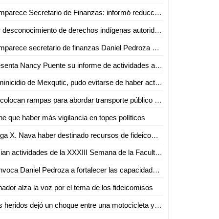
Comparece Secretario de Finanzas: informó reducción de la deuda bancaria
Por desconocimiento de derechos indígenas autoridades permiten eventos en la zona tének
Comparece secretario de finanzas Daniel Pedroza ante diputados de la comisión de desarrollo económico
Presenta Nancy Puente su informe de actividades al frente del DIF municipal
Feminicidio de Mexqutic, pudo evitarse de haber actuado la FGE de SLP a tiempo: Marité Hernández
Se colocan rampas para abordar transporte público en Ciclovía Carranza
ne que haber más vigilancia en topes políticos
Niega X. Nava haber destinado recursos de fideicomisos federales para abatir la pandemia en la capital
Inician actividades de la XXXIII Semana de la Facultad de Ciencias Químicas de la UASLP
Convoca Daniel Pedroza a fortalecer las capacidades institucionales y financieras para hacer frente a los desafíos presupuestales
ador alza la voz por el tema de los fideicomisos
Dos heridos dejó un choque entre una motocicleta y un triciclo