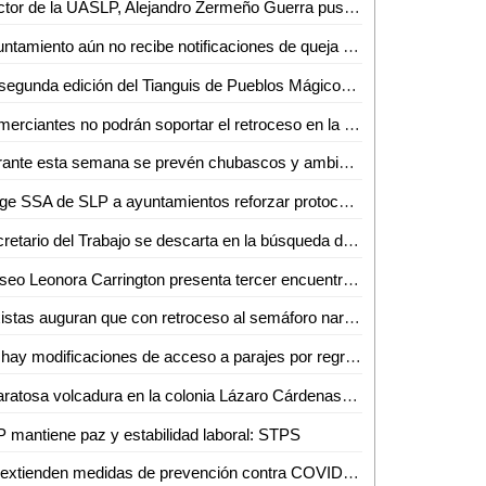
Rector de la UASLP, Alejandro Zermeño Guerra puso en marcha, Primera Jornada Internacional de Ciberseguridad
Ayuntamiento aún no recibe notificaciones de queja contra policías municipales
La segunda edición del Tianguis de Pueblos Mágicos será digital
Comerciantes no podrán soportar el retroceso en la semaforización epidemiológica: IP
Durante esta semana se prevén chubascos y ambiente frío por la mañana en regiones de San Luis Potosí
Exige SSA de SLP a ayuntamientos reforzar protocolos sanitarios para cortar cadena de contagios de COVID-19
Secretario del Trabajo se descarta en la búsqueda de candidatura
Museo Leonora Carrington presenta tercer encuentro internacional de estudios surrealistas
Taxistas auguran que con retroceso al semáforo naranja les irá peor
No hay modificaciones de acceso a parajes por regreso al semáforo naranja
Aparatosa volcadura en la colonia Lázaro Cárdenas; no hubo heridos
 mantiene paz y estabilidad laboral: STPS
Se extienden medidas de prevención contra COVID-19, en el centro histórico