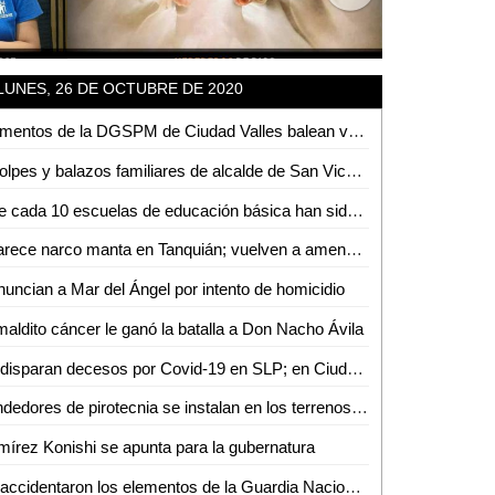
LUNES, 26 DE OCTUBRE DE 2020
Elementos de la DGSPM de Ciudad Valles balean vehículo en la colonia Solidaridad
A golpes y balazos familiares de alcalde de San Vicente, amedrentan a sujeto que se manifestaba
8 de cada 10 escuelas de educación básica han sido mejoradas durante la actual administración: Joel Ramírez
Aparece narco manta en Tanquián; vuelven a amenazar a la familia Soni, entre otros
uncian a Mar del Ángel por intento de homicidio
maldito cáncer le ganó la batalla a Don Nacho Ávila
Se disparan decesos por Covid-19 en SLP; en Ciudad Valles se triplican los contagios
Vendedores de pirotecnia se instalan en los terrenos de Ciro Purata
írez Konishi se apunta para la gubernatura
Se accidentaron los elementos de la Guardia Nacional; 5 heridos